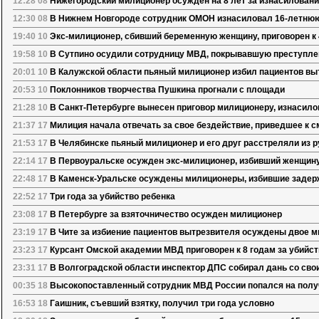
12:28 08
Нижегородский милиционер осужден на 8 лет за изнасиловани
12:30 08
В Нижнем Новгороде сотрудник ОМОН изнасиловал 16-летню
19:40 10
Экс-милиционер, сбивший беременную женщину, приговорен к 
19:58 10
В Сутпино осудили сотрудницу МВД, покрывавшую преступле
20:01 10
В Калужской области пьяный милиционер избил пациентов вы
20:53 10
Поклонников творчества Пушкина прогнали с площади
21:28 10
В Санкт-Петербурге вынесен приговор милиционеру, изнасил
21:37 17
Милиция начала отвечать за свое бездействие, приведшее к с
21:53 17
В Челябинске пьяный милиционер и его друг расстреляли из 
22:14 17
В Первоуральске осужден экс-милиционер, избивший женщин
22:48 17
В Каменск-Уральске осуждены милиционеры, избившие задер
22:52 17
Три года за убийство ребенка
23:08 17
В Петербурге за взяточничество осужден милиционер
23:19 17
В Чите за избиение пациентов вытрезвителя осуждены двое 
23:23 17
Курсант Омской академии МВД приговорен к 8 годам за убийст
23:31 17
В Волгоградской области инспектор ДПС собирал дань со св
00:35 18
Высокопоставленный сотрудник МВД России попался на полу
16:53 18
Гаишник, съевший взятку, получил три года условно