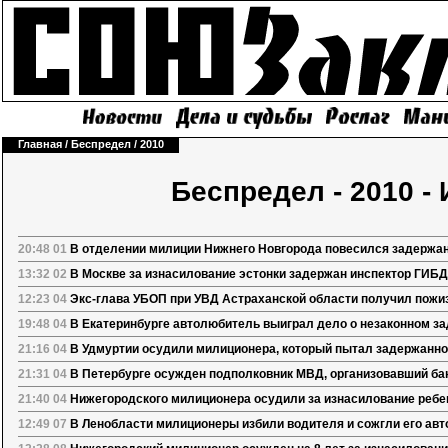
Главная
/
Беспредел
/
2010
Беспредел - 2010 -
20:48 01
В отделении милиции Нижнего Новгорода повесился задержа
13:32 02
В Москве за изнасилование эстонки задержан инспектор ГИБ
12:23 04
Экс-глава УБОП при УВД Астраханской области получил пожи
19:48 04
В Екатеринбурге автолюбитель выиграл дело о незаконном з
21:16 04
В Удмуртии осудили милиционера, который пытал задержанно
21:31 04
В Петербурге осужден подполковник МВД, организовавший бан
21:40 04
Нижегородского милиционера осудили за изнасилование ребе
12:49 07
В Ленобласти милиционеры избили водителя и сожгли его ав