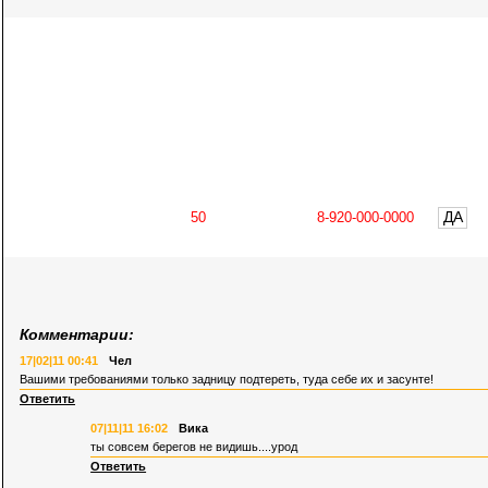
ДА
Комментарии:
17|02|11 00:41
Чел
Вашими требованиями только задницу подтереть, туда себе их и засунте!
Ответить
07|11|11 16:02
Вика
ты совсем берегов не видишь....урод
Ответить