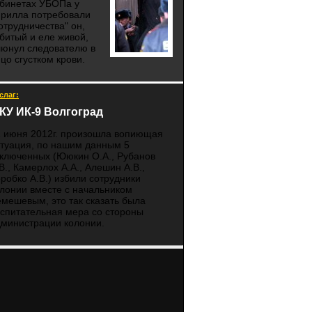
абинетах УБОПа у
ирилла потребовали
отрудничества" он,
битый и еле живой,
люнул следователю в
цо сгустком крови.
слаг:
КУ ИК-9 Волгоград
1 июня 2012г. произошла вопиющая
туация, по нашим данным 5
ключенных (Ююкин О.А., Рубанов
В., Камерлох А.А., Алешин А.В.,
робко А.В.) избили сотрудники
лонии вместе с начальником
мешевым, это так сказать была
спитательная мера со стороны
министрации колонии.