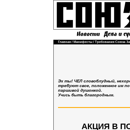
Главная
/
Манифесты
/
Требования Союза З
Эх ты! ЧЕЛ словоблудный, нехор
требуют свое, положенное им по 
паршивой душонкой.
Учись быть благородным.
АКЦИЯ В П