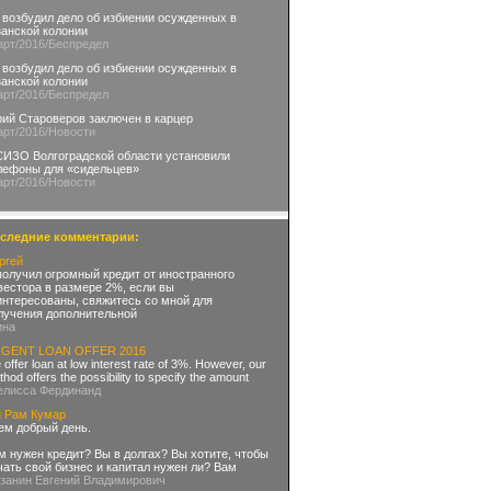
 возбудил дело об избиении осужденных в
занской колонии
арт
/2016
/Беспредел
 возбудил дело об избиении осужденных в
занской колонии
арт
/2016
/Беспредел
ий Староверов заключен в карцер
арт
/2016
/Новости
СИЗО Волгоградской области установили
лефоны для «сидельцев»
арт
/2016
/Новости
следние комментарии:
ргей
получил огромный кредит от иностранного
вестора в размере 2%, если вы
интересованы, свяжитесь со мной для
лучения дополнительной
ина
GENT LOAN OFFER 2016
offer loan at low interest rate of 3%. However, our
hod offers the possibility to specify the amount
елисса Фердинанд
н Рам Кумар
ем добрый день.
м нужен кредит? Вы в долгах? Вы хотите, чтобы
чать свой бизнес и капитал нужен ли? Вам
азанин Евгений Владимирович