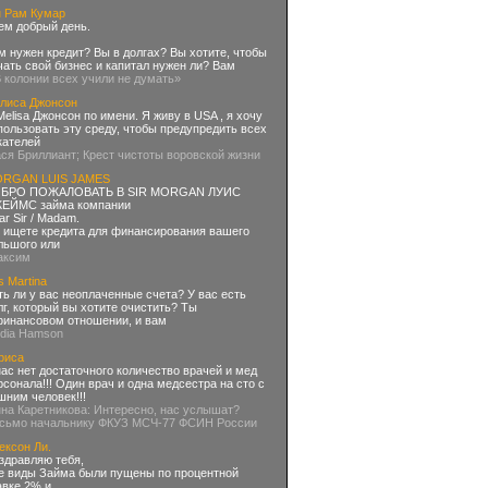
н Рам Кумар
ем добрый день.
м нужен кредит? Вы в долгах? Вы хотите, чтобы
чать свой бизнес и капитал нужен ли? Вам
В колонии всех учили не думать»
лиса Джонсон
Melisa Джонсон по имени. Я живу в USA , я хочу
пользовать эту среду, чтобы предупредить всех
кателей
ася Бриллиант; Крест чистоты воровской жизни
RGAN LUIS JAMES
БРО ПОЖАЛОВАТЬ В SIR MORGAN ЛУИС
ЕЙМС займа компании
ar Sir / Madam.
 ищете кредита для финансирования вашего
льшого или
аксим
s Martina
ть ли у вас неоплаченные счета? У вас есть
лг, который вы хотите очистить? Ты
финансовом отношении, и вам
ydia Hamson
риса
нас нет достаточного количество врачей и мед
рсонала!!! Один врач и одна медсестра на сто с
шним человек!!!
нна Каретникова: Интересно, нас услышат?
сьмо начальнику ФКУЗ МСЧ-77 ФСИН России
ексон Ли.
здравляю тебя,
е виды Займа были пущены по процентной
авке 2% и