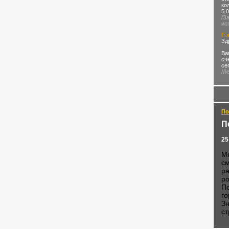
ко
5.
/З
ис
Г-
Зд
Ва
сч
се
/Л
По
П
25
Мн
см
ра
ро
По
го
Зн
ст