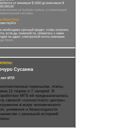
леблется от минимум $ 1500 до максимум $
000.000,00
аключенным не выборы нужны, а гуманизация
правительной системы
жа Мэри Поль
равствуйте
м необходима срочный кредит, чтобы оплатить
ета, если да, пожалуйста, свяжитесь с нами
годня на адрес электронной почты компании
еди Лопес
ртреты:
ечуро Сусанна
 лет ИТЛ
огочисленные пересылки, этапы,
ена 11 тюрем и 7 лагерей. В
зработках МГБ ей предназначалась
ль связной «сионистского центра».
гружение в море человеческого
ря, унижения и безысходности.
акомство с реальной историей
раны.