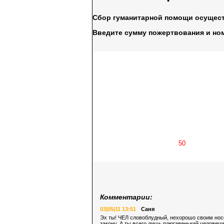
Сбор гуманитарной помощи осущес
Введите сумму пожертвования и но
Комментарии:
03|05|11 13:51
Саня
Эх ты! ЧЕЛ словоблудный, нехорошо своим нос
закону. А ты всего лишь плюгавенький человеч