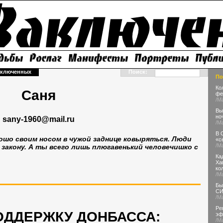
аключенных
Поиск:
По
Ко
Саня
фе
/М
Вы
но
sany-1960@mail.ru
/М
В 
ошо своим носом в чужой заднице ковыряться. Люди
«с
/М
закону. А ты всего лишь плюгавенький человечишко с
Ка
Ха
ко
/М
Бы
СИ
/М
Ре
ОДДЕРЖКУ ДОНБАССА:
эф
/М