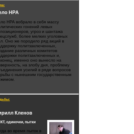
ла:
ело НРА
ло НРА вобрало в себя массу
литических гонений левых
позиционеров, угроз и шантажа
ецслужб, более мелких уголовных
л. Оно же породило ряд акций в
оддержку политзаключенных,
здание различных комитетов
ддержки политзаключенных и,
конец, именно оно вынесло на
верхность, на злобу дня, проблему
ъединения усилий в ряде вопросов
орьбы с нынешним государственным
ежимом.
дьбы:
ирилл Кленов
КТ, одиночки, пытки
гда во время пыток в