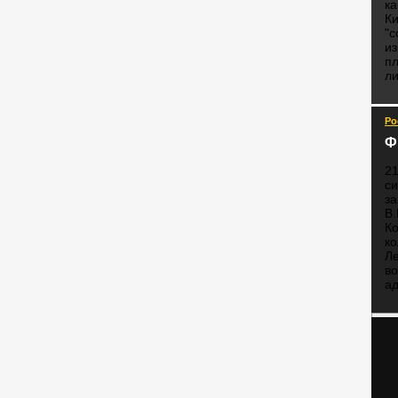
к
К
"с
из
п
ли
Ро
Ф
2
си
за
В.
Ко
ко
Ле
во
ад