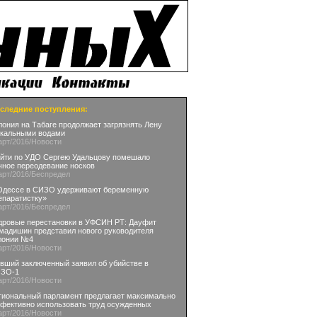
следние поступления:
лония на Табаге продолжает загрязнять Лену
кальными водами
арт
/2016
/Новости
йти по УДО Сергею Удальцову помешало
чное переодевание носков
арт
/2016
/Беспредел
Одессе в СИЗО удерживают беременную
епаратистку»
арт
/2016
/Беспредел
дровые перестановки в УФСИН РТ: Дауфит
мадишин представил нового руководителя
лонии №4
арт
/2016
/Новости
вший заключенный заявил об убийстве в
ЗО-1
арт
/2016
/Новости
гиональный парламент предлагает максимально
фективно использовать труд осужденных
арт
/2016
/Новости