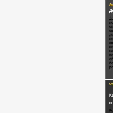
Де
Д
Де
по
оп
сп
де
п
со
по
на
по
об
б
р
Су
К
ЕП
Ко