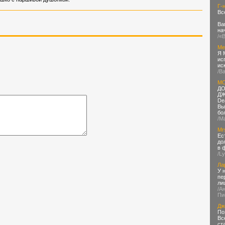
Г-
Вс
Ва
на
/«
Ме
Я 
ис
ис
/В
MO
ДО
ДЖ
De
Вы
бо
/М
Mr
Ес
до
в 
/L
Ла
У 
пе
ли
/А
Пи
Дж
По
Вс
ст