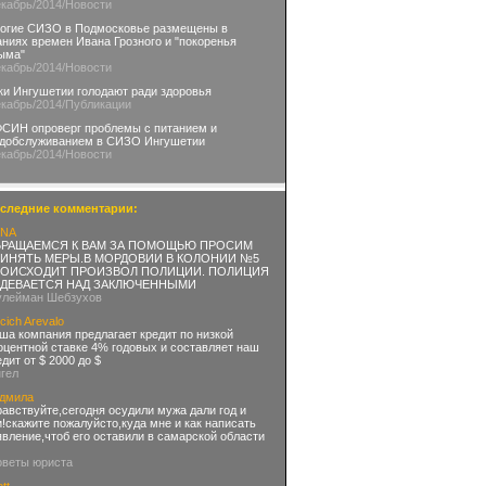
екабрь
/2014
/Новости
огие СИЗО в Подмосковье размещены в
аниях времен Ивана Грозного и "покоренья
ыма"
екабрь
/2014
/Новости
ки Ингушетии голодают ради здоровья
екабрь
/2014
/Публикации
СИН опроверг проблемы с питанием и
добслуживанием в СИЗО Ингушетии
екабрь
/2014
/Новости
следние комментарии:
NA
РАЩАЕМСЯ К ВАМ ЗА ПОМОЩЬЮ ПРОСИМ
ИНЯТЬ МЕРЫ.В МОРДОВИИ В КОЛОНИИ №5
ОИСХОДИТ ПРОИЗВОЛ ПОЛИЦИИ. ПОЛИЦИЯ
ДЕВАЕТСЯ НАД ЗАКЛЮЧЕННЫМИ
улейман Шебзухов
cich Arevalo
ша компания предлагает кредит по низкой
оцентной ставке 4% годовых и составляет наш
едит от $ 2000 до $
нгел
дмила
равствуйте,сегодня осудили мужа дали год и
и!скажите пожалуйсто,куда мне и как написать
явление,чтоб его оставили в самарской области
оветы юриста