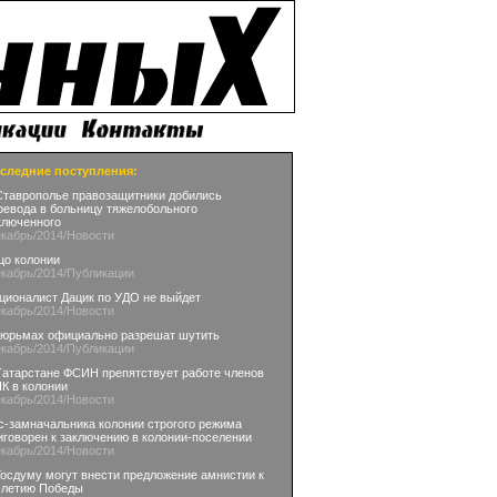
следние поступления:
Ставрополье правозащитники добились
ревода в больницу тяжелобольного
ключенного
екабрь
/2014
/Новости
цо колонии
екабрь
/2014
/Публикации
ционалист Дацик по УДО не выйдет
екабрь
/2014
/Новости
тюрьмах официально разрешат шутить
екабрь
/2014
/Публикации
Татарстане ФСИН препятствует работе членов
К в колонии
екабрь
/2014
/Новости
с-замначальника колонии строгого режима
иговорен к заключению в колонии-поселении
екабрь
/2014
/Новости
Госдуму могут внести предложение амнистии к
-летию Победы