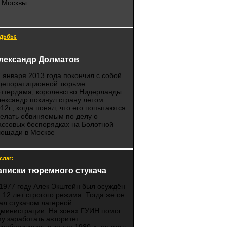
т Москвы
дьбы:
лександр Долматов
 января 2013 года покончил с собой
 депоратиционной тюрьме
ттердама, королевство Нидерланды.
ександр покинул страну летом
12г., когда понял, что его попытаются
елать обвиняемым по делу о
ссовых беспорядках на Болотной
лощади в Москве
слаг:
аписки тюремного стукача
1977 году Алек Экштейн был осуждён
 12 лет строгого режима. Тогда же он
ал стукачом лагерной
министрации. На зонах ГУИН помог
у заработать авторитет.