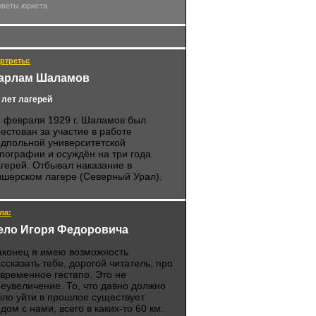
оветы юриста
ртреты:
арлам Шаламов
 лет лагерей
 февраля 1929 г. Шаламов был
естован за участие в работе
дпольной университетской
пографии и осуждён на три года
герей. Отбывал наказание в
шерском лагере (Северный Урал).
ла:
ело Игоря Федоровича
аконец я имею возможность
ссказать тебе, дорогой читатель, про
временное гестапо. Это не
еувеличение. То, что давно должно
ло уйти в прошлое существует
дом с нами, всего в каких-то 60 км.