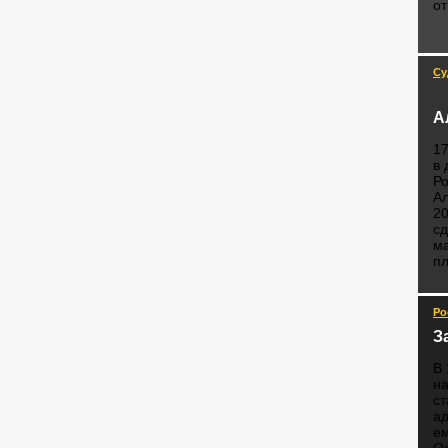
о
Су
А
17
в
Ро
Ал
20
сд
ма
п
Ро
З
В 
на
ст
ад
ем