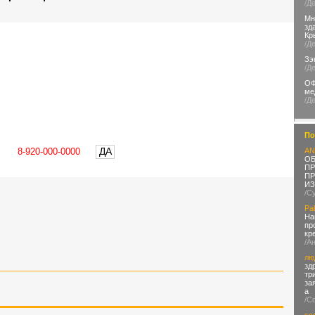
/Д
Мн
зд
Кр
/Д
Зэ
/Д
ОФ
ме
/Д
По
ДА
AN
ОБ
ПР
ПР
ИЗ
/С
Pal
На
пр
кр
/А
лю
зд
тр
за
а
/С