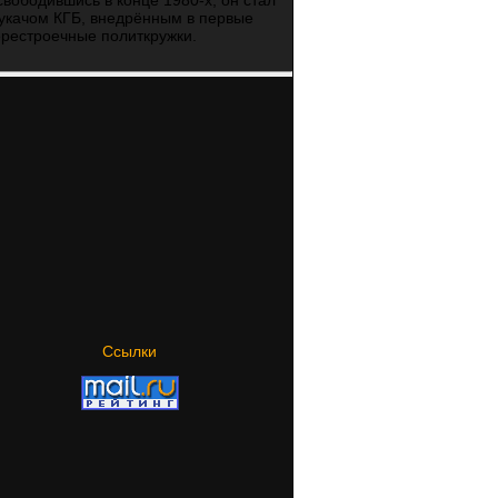
вободившись в конце 1980-х, он стал
укачом КГБ, внедрённым в первые
рестроечные политкружки.
Ссылки