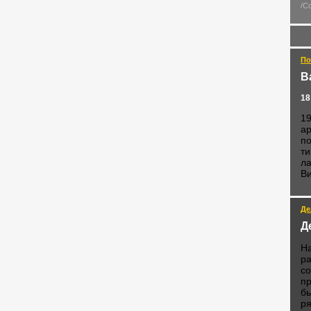
/С
По
В
18
19
ар
по
ти
ла
Ви
Де
Д
Н
ра
со
пр
бы
ря