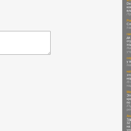
sco
De
ко
вл
/Т
Ро
Сл
/га
га
да
от
хо
/К
уч
се
у 
/н
на
эт
но
/В
на
Ме
Эт
кр
по
/П
ре
Ан
Зд
32
на
чт