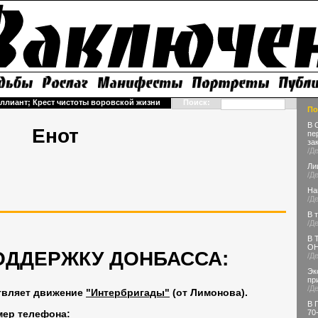
ллиант; Крест чистоты воровской жизни
Поиск:
По
В 
Енот
пе
за
/Д
Ли
/Д
На
/Д
В 
/Д
В 
ОН
ОДДЕРЖКУ ДОНБАССА:
/Д
Эк
пр
/Д
твляет движение
"Интербригады"
(от Лимонова).
В 
мер телефона:
70