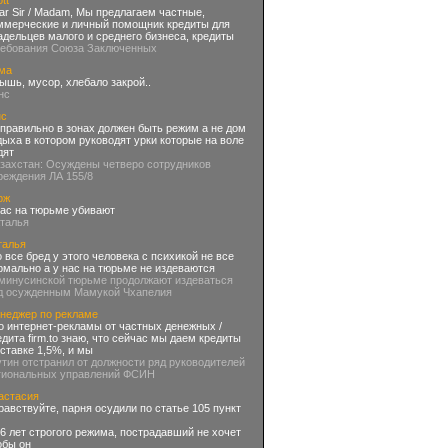
tt
ar Sir / Madam, Мы предлагаем частные,
ммерческие и личный помощник кредиты для
адельцев малого и среднего бизнеса, кредиты
ребования Союза Заключенных
ма
ышь, мусор, хлебало закрой..
нс
нс
 правильно в зонах должен быть режим а не дом
дыха в котором руководят урки которые на воле
дят
азахстан: Осуждены четверо сотрудников
реждения ЛА 155/8
рж
вас на тюрьме убивают
аталья
талья
о все бред у этого человека с психикой не все
рмально а у нас на тюрьме не издеваются
 минусинской тюрьме продолжают издеваться
д осужденным Мамукой Чхапелия
неджер по рекламе
о интернет-рекламы от частных денежных /
едита firm.to знаю, что сейчас мы даем кредиты
 ставке 1,5%, и мы
утин отстранил от должности ряд руководителей
гиональных управлений ФСИН
астасия
равствуйте, парня осудили по статье 105 пункт
 6 лет строгого режима, пострадавший не хочет
обы он