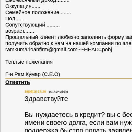
Ежемесячный доход.........
Оккупация......
Семейное положение........
Пол ........
Сопутствующий .........
возраст.......
Прощальный клиент любезно заполнить форму зая
получить обратно к нам на нашей компании по эле
ramkumarloanfirm@gmail.com
~~HEAD=pobj
Теплые пожелания
Г-н Рам Кумар (C.E.O)
Ответить
19|05|16 17:29
esther eddie
Здравствуйте
Вы нуждаетесь в кредит? вы с бе
имени своего долга, если вам ну
поддержка быстро подать заявле