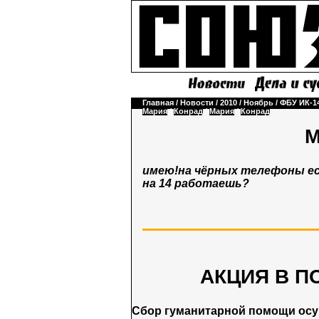
Главная
/
Новости
/
2010
/
Ноябрь
/
ФБУ ИК-1
Мария
/
Конрад
/
Мария
/
Конрад
М
имею!на чёрных телефоны ест
на 14 работаешь?
АКЦИЯ В П
Сбор гуманитарной помощи ос