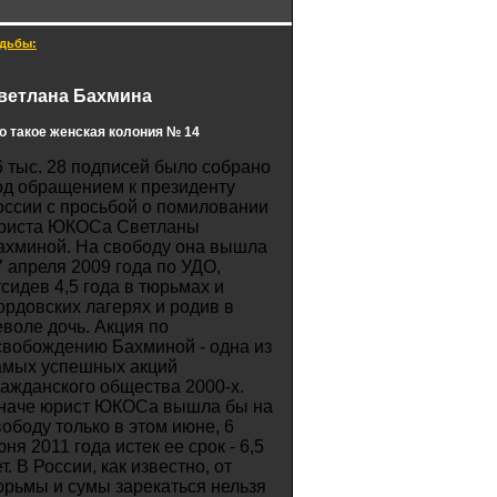
дьбы:
ветлана Бахмина
о такое женская колония № 14
6 тыс. 28 подписей было собрано
од обращением к президенту
оссии с просьбой о помиловании
риста ЮКОСа Светланы
ахминой. На свободу она вышла
7 апреля 2009 года по УДО,
тсидев 4,5 года в тюрьмах и
ордовских лагерях и родив в
еволе дочь. Акция по
свобождению Бахминой - одна из
амых успешных акций
ражданского общества 2000-х.
наче юрист ЮКОСа вышла бы на
вободу только в этом июне, 6
ня 2011 года истек ее срок - 6,5
т. В России, как известно, от
юрьмы и сумы зарекаться нельзя