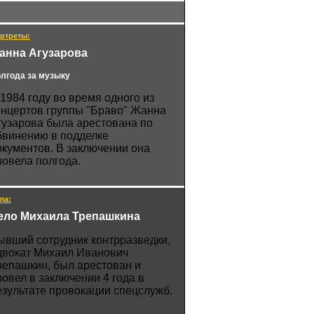
ртреты:
анна Агузарова
лгода за музыку
 1984 году во время одного из
онцертов группы "Браво" Жанна
гузарова была арестована по
бвинению в подделке
окументов. В заключении она
ровела полгода.
ла:
ело Михаила Трепашкина
ывший сотрудник контрразведки,
двокат Михаил Иванович
репашкин, был арестован и
ровел в заключении 4 года в
езультате провокации спецслужб.