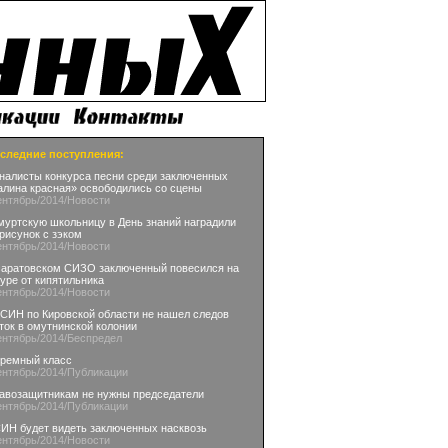
следние поступления:
налисты конкурса песни среди заключенных
алина красная» освободились со сцены
ентябрь
/2014
/Новости
муртскую школьницу в День знаний наградили
 рисунок с зэком
ентябрь
/2014
/Новости
саратовском СИЗО заключенный повесился на
уре от кипятильника
ентябрь
/2014
/Новости
СИН по Кировской области не нашел следов
ток в омутнинской колонии
ентябрь
/2014
/Беспредел
ремный класс
ентябрь
/2014
/Публикации
авозащитникам не нужны председатели
ентябрь
/2014
/Публикации
ИН будет видеть заключенных насквозь
ентябрь
/2014
/Новости