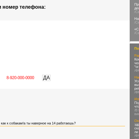
Пр
и номер телефона:
де
/С
На
/С
«С
/С
По
Ра
Ко
че
"о
/Ф
ДА
На
Ус
вы
ре
/Ф
Ил
По
чт
/В
ви
Ок
как к собакам!а ты наверное на 14 работаешь?
зд
ск
ли
/Ф