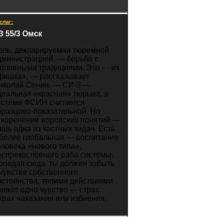
слаг:
З 55/3 Омск
ель, декларируемая тюремной
дминистрацией, — борьба с
головными традициями. Это — их
фишка», — рассказывает
иколай Сенин. — СИ-3 —
деальная «красная» тюрьма, в
истеме ФСИН считается
бразцово-показательной. Но
скоренение воровских понятий —
ишь одна из частных задач. Есть
 более глобальная — воспитание
еловека «нового типа»,
еспрекословного раба системы.
опадая сюда, ты должен забыть
 чувстве собственного
остоинства, твоими действиями
вижет одно чувство — страх.
трах наказания или избиения.