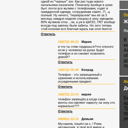
одной из "черных" зон. Как раз туда нового
начальника назначили. Поначалу вообще в шоке
был: почти все жулики с телефонами, ходят в
гражданской одежде, сотрудникам хамят...П...ц
По
полный. Ну ничего, "перекрасили" мы её за 3
месяца, каждую неделю спецназ в зону заводили,
Ж
80% жуликов отпи....ли, а уж в ШИЗО, ПКТ вообще
всегда под завязку были забиты. Но зато теперь
этой колонии вся блатная мразь как огня боится.
По
Ответить
В
15|07|11 00:33
Мария
к
и что ты этим гордишься?что плохого
А
если у человека на руках будет
телефон и он сможит позвонить
о
домой!?
д
Ответить
п
15|07|11 00:48
Конрад
Телефон - это запрещенный к
хранению и использованию
Де
осужденными предмет.
Ответить
Д
15|07|11 22:14
мария
Б
телефон запрещён,а когда сами
а
менты поставляют наркоту на зону.это
нормально???
Т
Ответить
п
р
04|09|11 22:12
Демьян
Мусорила, пошёл на х..! Рожа
автоматная, я твоё всё живое и