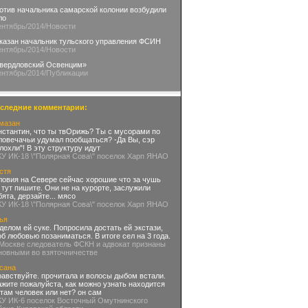
отив начальника самарской колонии возбудили
ло
ентябрь
/2014
/Новости
казан начальник тульского управления ФСИН
ентябрь
/2014
/Новости
вердловский Освенцим»
ентябрь
/2014
/Публикации
следние комментарии:
мазан
нстантин, что ты твОрижь? Ты с мусорами по
ловечачьи удумал пообщаться? -Да Вы, сэр
глохли"! В эту структуру идут
КУ ИК-18 \"Полярная Сова\" поселок Харп ЯНАО
стя
ловия на Севере сейчас хорошие что за чушь
 тут пишите. Они не на курорте, заслужили
бята, дерзайте... мясо
КУ ИК-18 \"Полярная Сова\" поселок Харп ЯНАО
ья
делом ей суке. Попросила достать ей экстази,
об любовью позаниматься. В итоге сел на 3 года.
 Москве следователь ФСКН и адвокат признаны
новными во взяточничестве
сана
равствуйте. прочитала и волосы дыбом встали.
ажите пожалуйста, как можно узнать находится
 там человек или нет? он сам
КУ ИК-6 поселок Восточный Омутнинского