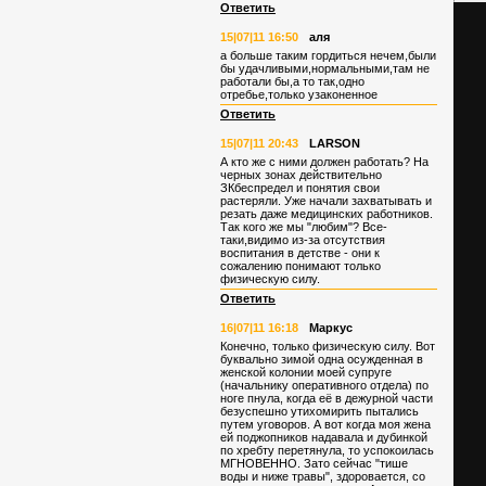
Ответить
15|07|11 16:50
аля
а больше таким гордиться нечем,были
бы удачливыми,нормальными,там не
работали бы,а то так,одно
отребье,только узаконенное
Ответить
15|07|11 20:43
LARSON
А кто же с ними должен работать? На
черных зонах действительно
ЗКбеспредел и понятия свои
растеряли. Уже начали захватывать и
резать даже медицинских работников.
Так кого же мы "любим"? Все-
таки,видимо из-за отсутствия
воспитания в детстве - они к
сожалению понимают только
физическую силу.
Ответить
16|07|11 16:18
Маркус
Конечно, только физическую силу. Вот
буквально зимой одна осужденная в
женской колонии моей супруге
(начальнику оперативного отдела) по
ноге пнула, когда её в дежурной части
безуспешно утихомирить пытались
путем уговоров. А вот когда моя жена
ей поджопников надавала и дубинкой
по хребту перетянула, то успокоилась
МГНОВЕННО. Зато сейчас "тише
воды и ниже травы", здоровается, со