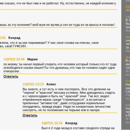
ра
е сказал, что не был там и не работал. Ну, естественно, не каждой колонии у
Юр
/Ф
се
В 
бы
аешь за эту колонию?.мой муж не жулик,а сел он туда из-за крысы в погонах!
зн
/Е
лін
2:54
Конрад
ск
 взяла, что я за них переживаю? У них своя голова на плечах, свое
те
во, свой ГУФСИН.
за
/я
Де
12|07|11 22:59
Мария
В 
по моему ты начал первый спорить.что человек который только,что от туда
кв
освободился сказки пишит!Ты что думаешь,что там по головно сидят одни
то
отморозки.
/В
по
Ответить
Ол
13|07|11 13:13
Алекс
На
на
Вы знаете, а тут есть о чем поспорить. Все это деление на
Ск
"черное" и "красное" весьма условно. Мне доводилось сидеть
/П
и с черноходами и быть на " красной" зоне. Так вот, видел
от
откровенную мразь среди "стремящихся", а встречал и
приличных "активистов", даже сотрудники нормальные
вл
попадались, правда редко. Надо по конкретным личностям
по
смотреть, не по положению на тюрьме или в лагере.
ге
Ответить
и 
/В
по
14|07|11 21:34
Конрад
Был я 2 года назад в составе сводного отряда на