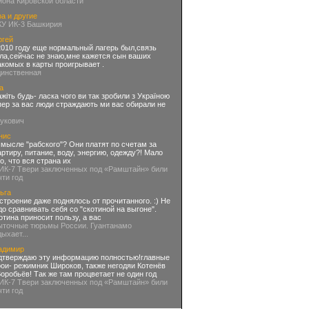
йона Кировской области
а и другие
КУ ИК-3 Башкирия
ргей
2010 году еще нормальный лагерь был,связь
ла,сейчас не знаю,мне кажется сын ваших
акомых в карты проигрывает .
динственная
а
ажіть будь- ласка чого ви так зробили з Україною
пер за вас люди страждають ми вас обирали не
нукович
нис
смысле "рабского"? Они платят по счетам за
артиру, питание, воду, энергию, одежду?! Мало
го, что вся страна их
 ИК-7 Твери заключенных под «Рамштайн» били
чти год
ьга
строение даже поднялось от прочитанного. :) Не
до сравнивать себя со "скотиной на выгоне".
отина приносит пользу, а вас
ыточные тюрьмы России. Гуантанамо
дыхает...
адимир
дтверждаю эту информацию полностью!главные
рои- режимник Широков, также негодяи Котенёв
Воробьёв! Так же там процветает не один год
 ИК-7 Твери заключенных под «Рамштайн» били
чти год