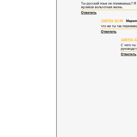
Ты русский язык не понимаешь? Я ж
жуликов вольготная жизнь.
Ответить
12|07|11 22:48
Мария
что же ты так пережив
Ответить
12|07|11 2
С чего ты
руководст
Ответить