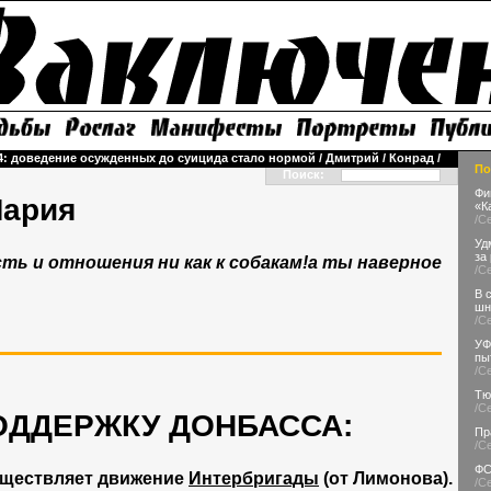
4: доведение осужденных до суицида стало нормой
/
Дмитрий
/
Конрад
/
По
Поиск:
Фи
ария
«К
/С
Уд
за
ь и отношения ни как к собакам!а ты наверное
/С
В 
шн
/С
УФ
пы
/С
Тю
/С
ОДДЕРЖКУ ДОНБАССА:
Пр
/С
ФС
уществляет движение
Интербригады
(от Лимонова).
/С