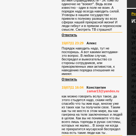
Во имя справедливости - ЗК тоже по
одиночке не "воюют". Ведь всем
известно - один в поле не воин. А
порядок надо всегда наводить силой.
Ро
Уговоры в нашем государстве -
привели к полному развалу во всех
И
сферах нашей прекрасной жизни! И
люди гибнут и в прямом и переносном
смысле. Смотреть ТВ страшно!!
Ц
Ответить
а
у
15|07|11 23:29
Алекс
«
Порядок наводить надо, тут не
поспоришь. А вот какими методами-
Н
это вопрос. В любом случае,
и
беспредел и вымогательство со
стороны сотрудников, или
с
прикормленных ими активистов, к
о
наведению порядка отношения не
имеют.
и
Ответить
л
и
15|07|11 16:04
Константин
ч
zamar13@yandex.ru
как можно говорить вслух такое, да
б
этого стыдится надо, скажи небу
П
спасибо что ты жив еще, многие уже
из таких как ты получили свое. Таким
о
как ты не место в этом мире, вы как
д
гангрена на теле заключенных и людей
в целом. Как вы не понимаете что вы
д
всего лишь торпеды в руках системы,
С
которых не жалко... В зонах ни когда
не прекратится мусарской беспредел
пока есть такие люди как ты .