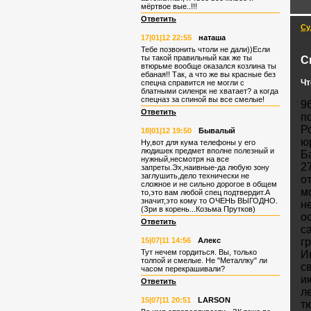
мёртвое вые..!!!
Ответить
Су
17|01|12 22:55
наташа
Тебе позвонить чтоли не дали))Если
ты такой правильный как же ты
С
втюрьме вообще оказался козлина ты
ебаная!! Так, а что же вы красные без
Чт
спецна справится не могли с
блатными силенрк не хватает? а когда
спецназ за спиной вы все смелые!
9
Ответить
п
Р
18|01|12 19:50
Бывалый
ю
Ну,вот для кума телефоны у его
людишек предмет вполне полезный и
Б
нужный,несмотря на все
2
запреты.Эх,наивные-да любую зону
заглушить,дело технически не
о
сложное и не сильно дорогое в общем
м
то,это вам любой спец подтвердит.А
значит,это кому то ОЧЕНЬ ВЫГОДНО.
н
(Зри в корень...Козьма Прутков)
о
Ответить
с
15|07|11 14:56
Алекс
г
Тут нечем гордиться. Вы, только
И
толпой и смелые. Не "Металлку" ли
с
часом перекрашивали?
ию
Ответить
ле
15|07|11 20:51
LARSON
т