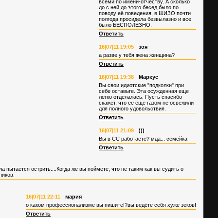
всеми по имени-отчеству. А сколько
до с ней до этого бесед было по
поводу её поведения, в ШИЗО почти
полгода просидела безвылазно и все
было БЕСПОЛЕЗНО.
Ответить
16|07|11 19:05
зоя
а разве у тебя жена женщина?
Ответить
16|07|11 19:38
Маркус
Вы свои идиотские "подколки" при
себе оставьте. Эта осужденная еще
легко отделалась. Пусть спасибо
скажет, что её еще газом не освежили
для полного удовольствия.
Ответить
16|07|11 21:09
)))
Вы в СС работаете? мда... семейка
Ответить
 пытается острить....Когда же вы поймете, что не таким как вы судить о
ников.
16|07|11 22:11
мария
о каком профессионализме вы пишите!?вы ведёте себя хуже зеков!
Ответить