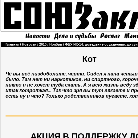
Главная
/
Новости
/
2010
/
Ноябрь
/
ФБУ ИК-14: доведение осужденных до суи
Кот
Чё вы всё пиздоболите, черти. Сидел я нана четы
было. Там нет ни наркотиков, ни спиртного, короче,
никто и не хочет туда ехать. А я всю жизнь веду з
итак котроткая... Так что зря вы тут вякаете и пр
есть ну и что? Только родственников пугаете, ко
АКЦИЯ В ПОДДЕРЖКУ Д