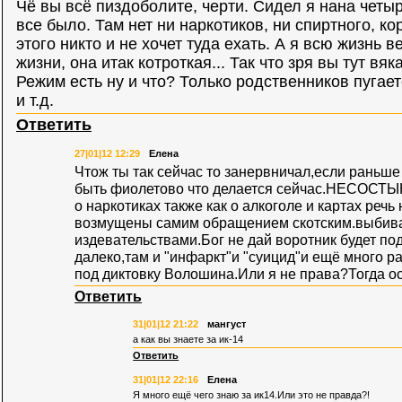
Чё вы всё пиздоболите, черти. Сидел я нана чет
все было. Там нет ни наркотиков, ни спиртного, кор
этого никто и не хочет туда ехать. А я всю жизнь 
жизни, она итак котроткая... Так что зря вы тут вяк
Режим есть ну и что? Только родственников пугае
и т.д.
Ответить
27|01|12 12:29
Елена
Чтож ты так сейчас то занервничал,если раньш
быть фиолетово что делается сейчас.НЕСО
о наркотиках также как о алкоголе и картах речь
возмущены самим обращением скотским.выбива
издевательствами.Бог не дай воротник будет под
далеко,там и "инфаркт"и "суицид"и ещё много р
под диктовку Волошина.Или я не права?Тогда о
Ответить
31|01|12 21:22
мангуст
а как вы знаете за ик-14
Ответить
31|01|12 22:16
Елена
Я много ещё чего знаю за ик14.Или это не правда?!