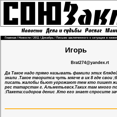
Главная
/
Новости
/
2011
/
Декабрь
/
Письмо заключенного о ситуации в ниже
Игорь
Brа
t274@yandex.rt
Да Такое надо прямо называть фамили этих блядей
знали .Такое творитса чуть мягче в ик 8 где свои
писать жалобы бьют угрожают тем кто пишет жа
рес татарстан г. Альметьевск.Таких там много п
:Пакета:сидоров денис .Кто его знает спросите зач