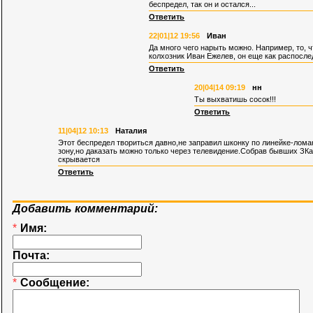
беспредел, так он и остался...
Ответить
22|01|12 19:56
Иван
Да много чего нарыть можно. Например, то, ч
колхозник Иван Ежелев, он еще как распосл
Ответить
20|04|14 09:19
нн
Ты выхватишь сосок!!!
Ответить
11|04|12 10:13
Наталия
Этот беспредел твориться давно,не заправил шконку по линейке-ломаю
зону,но даказать можно только через телевидение.Собрав бывших ЗКа
скрывается
Ответить
Добавить комментарий:
*
Имя:
Почта:
*
Сообщение: