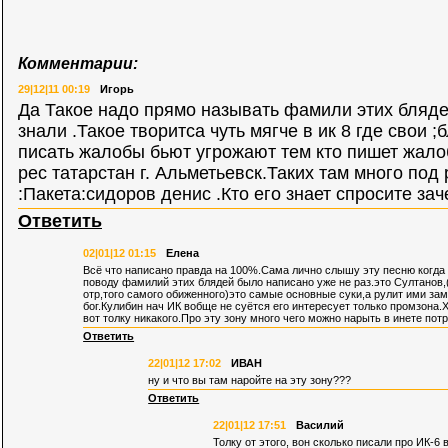
Комментарии:
29|12|11 00:19
Игорь
Да Такое надо прямо называть фамили этих блядей
знали .Такое творитса чуть мягче в ик 8 где свои 
писать жалобы бьют угрожают тем кто пишет жало
рес татарстан г. Альметьевск.Таких там много под
:Пакета:сидоров денис .Кто его знает спросите зач
Ответить
02|01|12 01:15
Елена
Всё что написано правда на 100%.Сама лично слышу эту песню когда 
поводу фамилий этих блядей было написано уже не раз.это Султанов
отр,того самого обиженного)это самые основные суки,а рулит ими за
бог.Кулибин нач ИК вобще не суётся его интересует только промзона.
вот толку никакого.Про эту зону много чего можно нарыть в инете по
Ответить
22|01|12 17:02
ИВАН
ну и что вы там наройте на эту зону???
Ответить
22|01|12 17:51
Василий
Толку от этого, вон сколько писали про ИК-6 