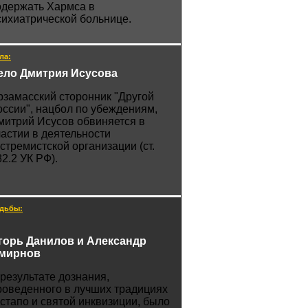
одержать Хармса в
сихиатрической больнице.
ла:
ело Дмитрия Исусова
рзамасский сторонник "Другой
оссии", нацбол по убеждениям,
митрий Исусов обвиняется в
частии в деятельности
кстремистской организации (ст.
82.2 УК РФ).
дьбы:
горь Данилов и Александр
мирнов
 результате дознания,
роведенного в лучших традициях
естапо и святой инквизиции, было