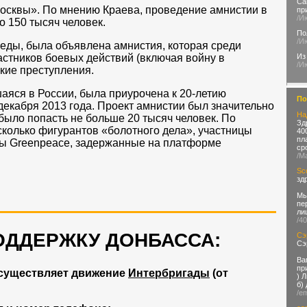
Са
осквы». По мнению Краева, проведение амнистии в
пр
/И
о 150 тысяч человек.
По
/И
беды, была объявлена амнистия, которая среди
Из
астников боевых действий (включая войну в
/И
кие преступления.
яся в России, была приурочена к 20-летию
По
декабря 2013 года. Проект амнистии был значительно
На
было попасть не больше 20 тысяч человек. По
Зд
колько фигурантов «болотного дела», участницы
40
пл
сты Greenpeace, задержанные на платформе
ср
/M
Sc
зд
Мы
пе
ли
/4
ОДДЕРЖКУ ДОНБАССА:
Сэ
Сэ
Ва
пр
существляет движение
Интербригады
(от
) 
б)
/e