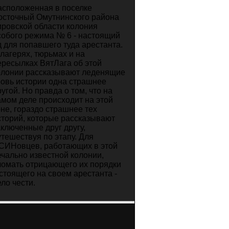
асположенная в поселке
осточный Омутнинского района
ировской области колония
собого режима № 6 - настоящий
д для попавшего туда арестанта.
 лагерях, тюрьмах и на
ересылках ВятЛага об этой
олонии рассказывают леденящие
ровь истории одна страшнее
ругой. Но правда о том, что на
амом деле происходит на этой
оне, гораздо страшнее тех
сторий, которые рассказывают
аключенные друг другу,
утешествуя по этапу. Для
СИНовцев, работающих в этой
ечально известной колонии,
ломать отрицающего их порядки
 стоящего на своем арестанта -
ело чести.