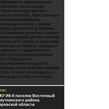
фабриковано обвинительное
аключение, на основании
оторого впоследствии был
ынесен приговор. Арестованным
ыли инкриминированы
рганизация взрыва у здания
лужбы Безопасности Украины,
кспроприации денежных средств,
ранение оружия для обеспечения
еятельности группы и подготовки
осстания на Украине, призывы к
вержению государственного
троя (путем распространения
зет). В результате
еволюционеров осудили на
громные срока лишения свободы
 Игорь получил четырнадцать, а
лександр восемь лет колонии.
слаг:
КУ ИК-6 поселок Восточный
мутнинского района
ировской области