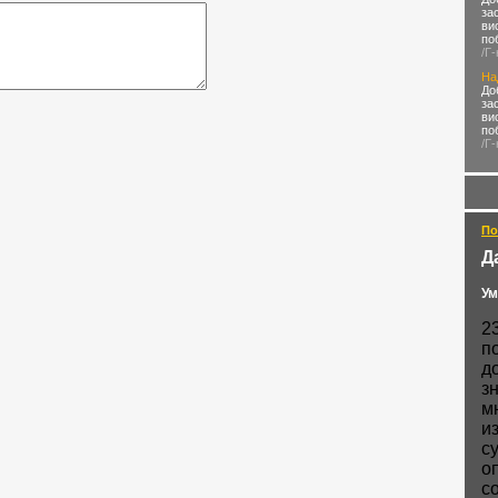
за
ви
по
/Г
На
До
за
ви
по
/Г
По
Д
Ум
2
п
д
з
м
и
с
о
с