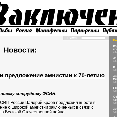
Поиск:
По
Во
Новости:
по
/И
Де
/И
В 
/И
ти предложение амнистии к 70-летию
За
ме
/И
Пр
/И
вшему сотруднику ФСИН.
Оф
за
СИН России Валерий Краев предложил внести в
/И
ние о широкой амнистии заключенных в связи с
Зо
 в Великой Отечественной войне.
/И