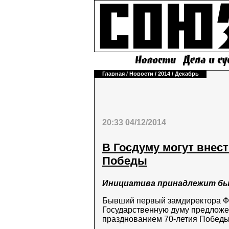
Главная
/
Новости
/
2014
/
Декабрь
20:33 04/12/2014
В Госдуму могут внес
Победы
Инициатива принадлежит бы
Бывший первый замдиректора Ф
Государственную думу предложе
празднованием 70-летия Победы