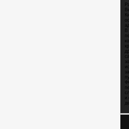
Р
В
К
о
а
В
п
к
к
д
с
з
и
з
п
Ф
п
с
и
д