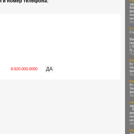
 и номер телефона:
car
зд
Ва
фи
не
ни
/В
Сэ
Сэ
Ва
пр
) 
б)
/Т
loa
Ес
Хв
ДА
фи
/В
loa
Ес
Хв
фи
/В
car
зд
Ва
фи
не
ни
/В
На
До