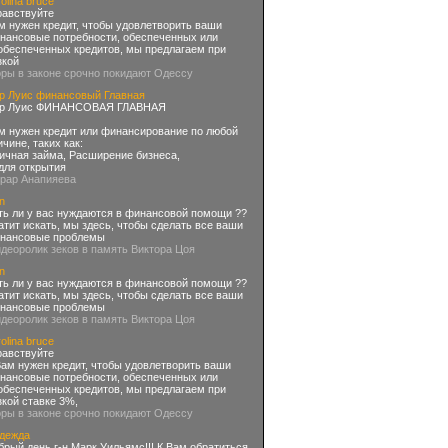
olina bruce
равствуйте
м нужен кредит, чтобы удовлетворить ваши
нансовые потребности, обеспеченных или
обеспеченных кредитов, мы предлагаем при
зкой
оры в законе срочно покидают Одессу
р Луис финансовый Главная
р Луис ФИНАНСОВАЯ ГЛАВНАЯ
м нужен кредит или финансирование по любой
ичине, таких как:
Личная займа, Расширение бизнеса,
 для открытия
урар Анапияева
n
ть ли у вас нуждаются в финансовой помощи ??
атит искать, мы здесь, чтобы сделать все ваши
нансовые проблемы
идеоролик зеков в память Виктора Цоя
n
ть ли у вас нуждаются в финансовой помощи ??
атит искать, мы здесь, чтобы сделать все ваши
нансовые проблемы
идеоролик зеков в память Виктора Цоя
olina bruce
равствуйте
м нужен кредит, чтобы удовлетворить ваши
нансовые потребности, обеспеченных или
обеспеченных кредитов, мы предлагаем при
зкой ставке 3%,
оры в законе срочно покидают Одессу
дежда
брый день г-н Марк Уильямс!!! К Вам обратиться