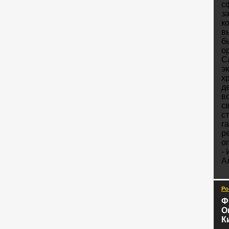
с
з
к
в
б
о
С
э
х
д
в
с
с
га
р
о
-
А
Ро
Ф
О
К