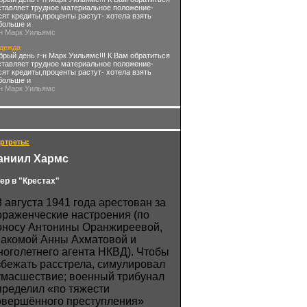
ставляет трудное материальное положение-
сят кредиты,проценты растут- хотела взять
больше и
-н Марк Уильямс
дежда
брый день г-н Марк Уильямс!!! К Вам обратиться
ставляет трудное материальное положение-
сят кредиты,проценты растут- хотела взять
больше и
-н Марк Уильямс
ртреты:
аниил Хармс
ер в "Крестах"
3 августа 1941 года арестован за
ораженческие настроения (по
оносу Антонины Оранжиреевой,
накомой Анны Ахматовой и
ноголетнего агента НКВД). Чтобы
збежать расстрела, симулировал
умасшествие; военный трибунал
пределил «по тяжести
овершённого преступления»