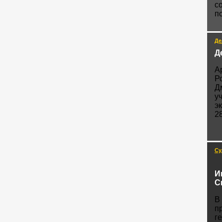
с
п
Де
Д
А
Р
Д
у
э
2
Су
И
С
В
п
г