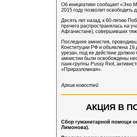
Об инициативе сообщает «Эхо М
2015 году позволит освободить д
Десять лет назад, к 60-летию По
прочего распространялась на уч
Афганистане), совершивших тяж
Последняя амнистия, проводивша
Конституции РФ и объявлена 19 
урезан, под ее действие должно 
амнистии были освобождены нес
панк-группы Pussy Riot, активи
«Приразломная».
Архив новостей
АКЦИЯ В П
Сбор гуманитарной помощи о
Лимонова).