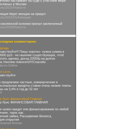
вченко настаивает на суде с участием жюри
исяжных в Москве
юль
/2015
/Новости
лиция берет женщин на прицел
юль
/2015
/Публикации
 cмоленской колонии пропал заключенный
юль
/2015
/Новости
следние комментарии:
дежда
равствуйте!!! Пишу коротко- нужна сумма в
0000 руб.- на гашение существующих, чтоб
атить одному, доход 20000р.на долгих
ок.Умоляю помогите!!!!Спасибо.
alcom Dellow
ot Licon
равствуйте
 предлагаем частные, коммерческие и
рсональные кредиты ставки очень низкие темпы
шь на 3,4% в год до 32 лет
04
р Луис финансовый Главная
р Луис ФИНАНСОВАЯ ГЛАВНАЯ
м нужен кредит или финансирование по любой
ичине, таких как:
Личная займа, Расширение бизнеса,
 для открытия
mmanuel thomas