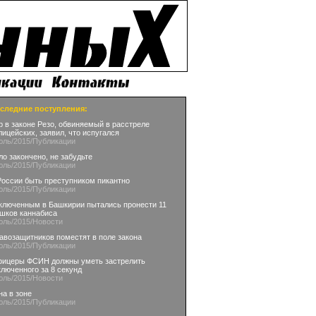
следние поступления:
р в законе Резо, обвиняемый в расстреле
лицейских, заявил, что испугался
юль
/2015
/Публикации
ло закончено, не забудьте
юль
/2015
/Публикации
России быть преступником пикантно
юль
/2015
/Публикации
ключенным в Башкирии пытались пронести 11
шков каннабиса
юль
/2015
/Новости
авозащитников поместят в поле закона
юль
/2015
/Публикации
ицеры ФСИН должны уметь застрелить
ключенного за 8 секунд
юль
/2015
/Новости
на в зоне
юль
/2015
/Публикации