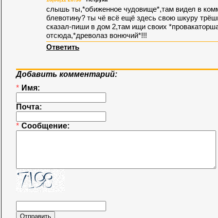
слышь ты,*обиженное чудовище*,там видел в комм
блевотину? ты чё всё ещё здесь свою шкуру трёшь
сказал-пиши в дом 2,там ищи своих *провакаторша
отсюда,*древолаз вонючий*!!!
Ответить
Добавить комментарий:
*
Имя:
Почта:
*
Сообщение: