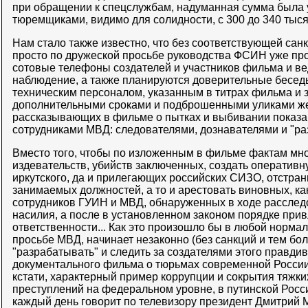
при обращении к спецслужбам, надуманная сумма была 
тюремщиками, видимо для солидности, с 300 до 340 тыс
Нам стало также известно, что без соответствующей са
просто по дружеской просьбе руководства ФСИН уже пр
сотовые телефоны создателей и участников фильма и ве
наблюдение, а также планируются доверительные беседы
техническим персоналом, указанным в титрах фильма и 
дополнительными сроками и подброшенными уликами же
рассказывающих в фильме о пытках и выбивании показа
сотрудниками МВД: следователями, дознавателями и "ра
Вместо того, чтобы по изложенным в фильме фактам мн
издевательств, убийств заключенных, создать оперативн
иркутского, да и прилегающих российских СИЗО, отстран
занимаемых должностей, а то и арестовать виновных, ка
сотрудников ГУИН и МВД, обнаруженных в ходе рассле
насилия, а после в установленном законом порядке прив
ответственности... Как это произошло бы в любой нормаль
просьбе МВД, начинает незаконно (без санкций и тем бол
"разрабатывать" и следить за создателями этого правди
документального фильма о тюрьмах современной России.
кстати, характерный пример коррупции и сокрытия тяж
преступлений на федеральном уровне, в путинской России
каждый день говорит по телевизору президент Дмитрий М