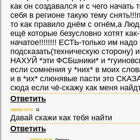
как он создавался и с чего начать т
себя в регионе такую тему снять!
то как правило днём с огнём,а Люд
ещё которые безусловно хотят как
начатое!!!!!!!! ЕСТЬ-только им надо
подсказать(техническую сторону) и
НАХУЙ *эти ФСБшники* и *гуиновс
если сомнения у *них* в моих слов
и в *их* слюнявые пасти это СКАЗА
сюда если чё-скажу как меня найдт
Ответить
16|06|11 19:34
11
Давай скажи как тебя найти
Ответить
16|06|11 20:30
Петруха