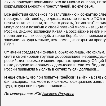
лично, приходит понимание, что во многом он прав, т.к.
коррумпированности и преступлений, вокруг себя.
Все действия силовиков по запугиванию и сокрытию сл
преступлений - ещё одно доказательство того, что ФСБ в
нечем заняться и они, от нечего делать, "помогают" сво
могут, совсем позабыв о своей главной миссии - защите
России. Видимо экспансия Китая на российские земли и
претензии наших соседей, а также борьба со шпионами и
занимает их куда меньше, чем помощь в сокрытии прест
ГУИН.
От имени создателей фильма, обьясню лишь, что фильм
снят и смонтирован группой добровольцев, неравнодуш
российских тюрьмах и министерствах произволу. Общий 
ниже досужих генеральских домыслов и гепотез. Видимо
России привыкли мыслить в сотнях тысяч долларов...
И ещё отмечу, что при попытке "фейсов" выйти на связь 
финансировании, моём или фильма, официально заявляю, чт
туда, откуда они видимо, пришли....
По материалам ЖЖ
Алексея Разукова
.