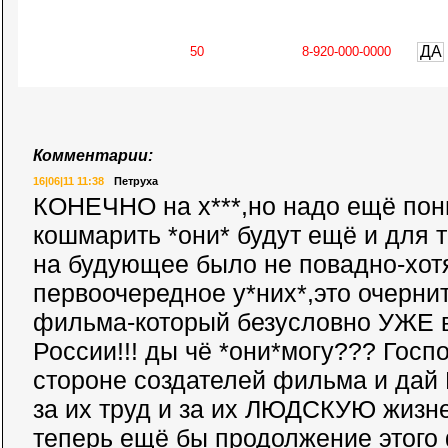
ДА
Комментарии:
16|06|11 11:38
Петруха
КОНЕЧНО на х***,но надо ещё пон
кошмарить *они* будут ещё и для т
на будующее было не повадно-хот
первоочередное у*них*,это очерни
фильма-который безусловно УЖЕ 
России!!! ды чё *они*могу??? Госп
стороне создателей фильма и дай 
за их труд и за их ЛЮДСКУЮ жизне
теперь ещё бы продолжение этого