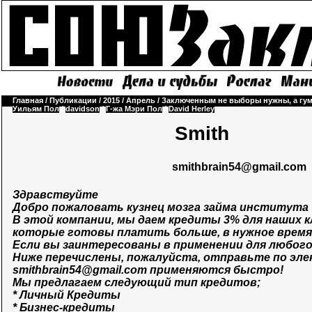
Главная
/
Публикации
/
2015
/
Апрель
/
Заключенным не выборы нужны, а гу
Уильям Пол
/
davidson
/
Г-жа Мэри Пол
/
David Herley
Smith
smithbrain54@gmail.com
Здравствуйте
Добро пожаловать кузнец мозга займа института
В этой компании, мы даем кредиты 3% для наших 
которые готовы платить больше, в нужное время 
Если вы заинтересованы в применении для любого
Ниже перечислены, пожалуйста, отправьте по эл
smithbrain54@gmail.com
применяются быстро!
Мы предлагаем следующий тип кредитов;
* Личный Кредиты
* Бизнес-кредиты