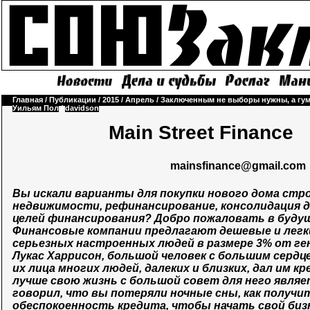
Главная
/
Публикации
/
2015
/
Апрель
/
Заключенным не выборы нужны, а гу
Уильям Пол
/
davidson
Main Street Finance
mainsfinance@gmail.com
Вы искали варианты для покупки нового дома стр
недвижимости, рефинансирование, консолидация д
целей финансирования? Добро пожаловать в будуще
Финансовые компании предлагают дешевые и легк
серьезных настроенных людей в размере 3% от ген
Лукас Харрисон, большой человек с большим сердце
их лица многих людей, далеких и близких, дал им 
лучше свою жизнь с большой совет для него являет
говорил, что вы потеряли ночные сны, как получи
обеспокоенность кредита, чтобы начать свой биз