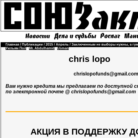
Главная
/
Публикации
/
2015
/
Апрель
/
Заключенным не выборы нужны, а гу
Уильям Пол
/
Mr. Abdulhamid
/
Usman
chris lopo
chrislopofunds@gmail.co
Вам нужно кредита мы предлагаем по доступной с
по электронной почте @
chrislopofunds@gmail.com
АКЦИЯ В ПОДДЕРЖКУ Д