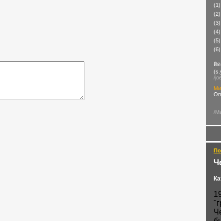
(1)
(2)
(3)
(4)
(5
(6)
ติด
(
s
/jo
Ми
Оп
/М
По
Ч
Ка
1
"
Ч
б