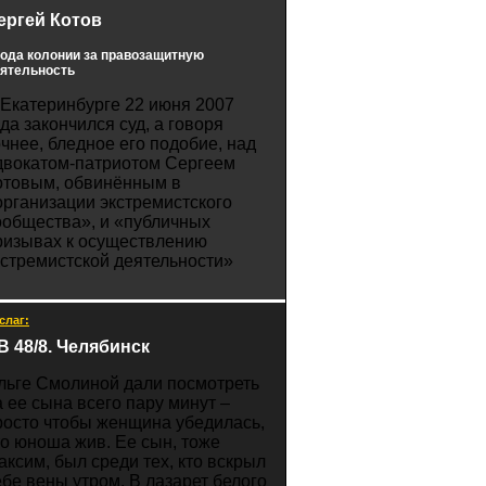
ергей Котов
года колонии за правозащитную
ятельность
 Екатеринбурге 22 июня 2007
ода закончился суд, а говоря
очнее, бледное его подобие, над
двокатом-патриотом Сергеем
отовым, обвинённым в
организации экстремистского
ообщества», и «публичных
ризывах к осуществлению
кстремистской деятельности»
слаг:
В 48/8. Челябинск
льге Смолиной дали посмотреть
а ее сына всего пару минут –
росто чтобы женщина убедилась,
то юноша жив. Ее сын, тоже
аксим, был среди тех, кто вскрыл
ебе вены утром. В лазарет белого