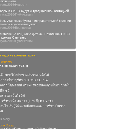
ключенного
вгуст
/2016
/Новости
боры в СИЗО будут с традиционной агитацией
вгуст
/2016
/Публикации
бель участника бунта в исправительной колонии
лилась в уголовное дело
вгуст
/2016
/Беспредел
янчились с ней, как с дитём». Начальник СИЗО
Надежде Савченко
вгуст
/2016
/Публикации
следние комментарии:
l williams
วดี !!!! ข้อเสนอที่ดี !!!
ณต้องการได้อย่างรวดเร็วราคาหรือไม่
ณกำลังขึ้นบัญชีดำ / CTOS / CCRIS?
จากนี้คุณยังหมี บริษัท เงินกู้ยืมเงินกู้รับใบอนุญาตใน
ื่น ๆ ?
ัตราดอกเบี้ยต่ำ 2%
การชำระหนี้ระยะยาว (1-30 ปี) ความยาว
งื่อนไขเงินกู้ที่มีความยืดหยุ่นและการชำระเงินราย
ือน
rs Mary
lona Уокер
lona УокерПривет всем, я Wilona Уокер в