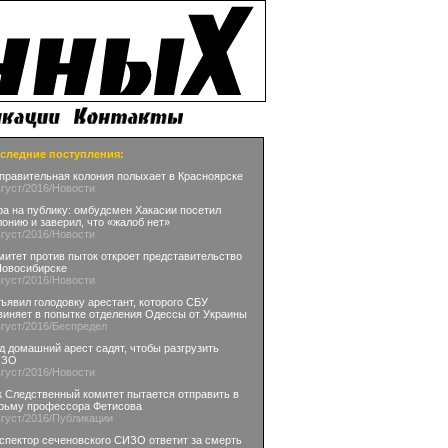
следние поступления:
правительная колония полыхает в Красноярске
вгуст
/2016
/Новости
ра на публику: омбудсмен Хакасии посетил
лонию и заверил, что «жалоб нет»
вгуст
/2016
/Новости
митет против пыток откроет представительство
Новосибирске
вгуст
/2016
/Новости
ъявил голодовку арестант, которого СБУ
виняет в попытке отделения Одессы от Украины
вгуст
/2016
/Беспредел
д домашний арест садят, чтобы разгрузить
ИЗО
вгуст
/2016
/Новости
к Следственный комитет пытается отправить в
рьму профессора Фетисова
вгуст
/2016
/Публикации
спектор сеченовского СИЗО ответит за смерть