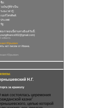
 ชื่อ:
 วงเงินกู้ที่จำเป็น:
 ระยะเวลากู้:
 เบอร์โทรศัพท์:
) ประเทศ:
 รัฐ:
ต่อเราตอนนี้ผ่านทางอีเมล์วันนี้:
.youngfinance002@gmail.com
)
el williams
хаил Юрьевич
ять нет писем от Ивана.
ихаил Юрьевич
ртреты:
ернышевский Н.Г.
торга за крамолу
9 мая состоялась церемония
гражданской казни"
ернышевского, целью которой
ыло унизить его, предать