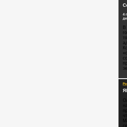
С
4 
де
В
г
т
а
К
«
с
п
э
Ро
Я
О
н
п
ч
М
с