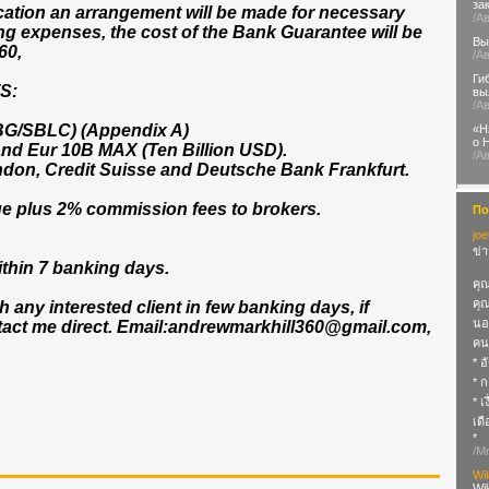
за
fication an arrangement will be made for necessary
/А
g expenses, the cost of the Bank Guarantee will be
Вы
60,
/А
Ги
S:
вы
/А
(BG/SBLC) (Appendix A)
«Н
о 
and Eur 10B MAX (Ten Billion USD).
/А
don, Credit Suisse and Deutsche Bank Frankfurt.
ue plus 2% commission fees to brokers.
По
joe
ข่า
thin 7 banking days.
คุ
คุ
h any interested client in few banking days, if
นอก
tact me direct. Email:
andrewmarkhill360@gmail.com
,
คนอ
* อ
* 
* เ
เด
*
/M
Wi
Wi