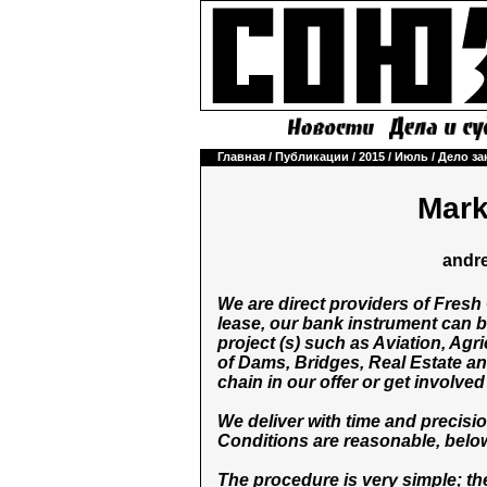
Главная
/
Публикации
/
2015
/
Июль
/
Дело за
Mark
andr
We are direct providers of Fresh
lease, our bank instrument can 
project (s) such as Aviation, Ag
of Dams, Bridges, Real Estate an
chain in our offer or get involved
We deliver with time and precisi
Conditions are reasonable, below
The procedure is very simple; the