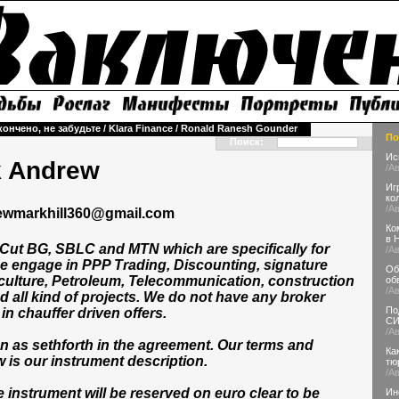
кончено, не забудьте
/
Klara Finance
/
Ronald Ranesh Gounder
По
Поиск:
Ис
 Andrew
/А
Иг
ко
/А
ewmarkhill360@gmail.com
Ко
в 
 Cut BG, SBLC and MTN which are specifically for
/А
be engage in PPP Trading, Discounting, signature
Об
riculture, Petroleum, Telecommunication, construction
об
/А
d all kind of projects. We do not have any broker
По
 in chauffer driven offers.
С
/А
on as sethforth in the agreement. Our terms and
Ка
 is our instrument description.
тю
/А
 instrument will be reserved on euro clear to be
Ин