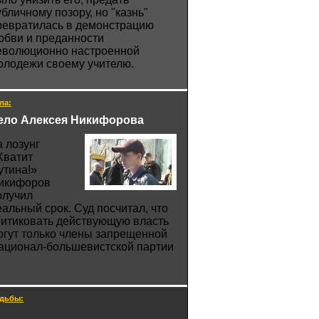
убличному позору, но "казнь"
ревратилась в демонстрацию
юбви и преданности
еволюционно настроенной
олодежи своему учителю.
ла:
ело Алексея Никифорова
а лозунг
Хватит
утина!»
икифоров
олучил
еальный срок. Суд посчитал, что
ритиковать действующую власть
огут только члены запрещенной
ационал-большевистской партии
дьбы: