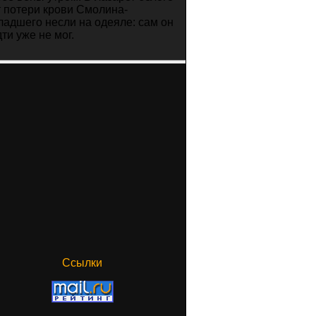
т потери крови Смолина-
ладшего несли на одеяле: сам он
ти уже не мог.
Ссылки