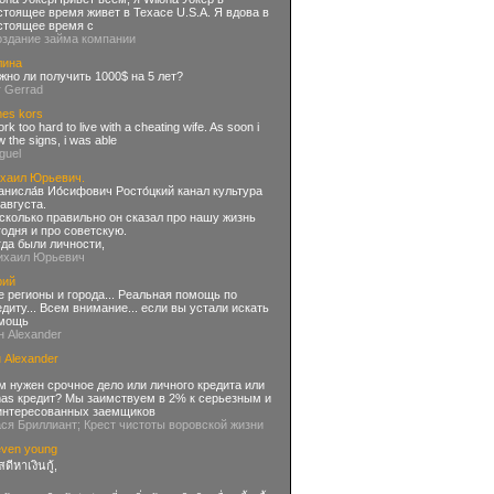
стоящее время живет в Техасе U.S.A. Я вдова в
стоящее время с
оздание займа компании
лина
жно ли получить 1000$ на 5 лет?
r Gerrad
mes kors
ork too hard to live with a cheating wife. As soon i
 the signs, i was able
guel
хаил Юрьевич.
анисла́в Ио́сифович Росто́цкий канал культура
 августа.
сколько правильно он сказал про нашу жизнь
годня и про советскую.
гда были личности,
ихаил Юрьевич
ий
е регионы и города... Реальная помощь по
едиту... Всем внимание... если вы устали искать
мощь
-н Alexander
н Alexander
м нужен срочное дело или личного кредита или
as кредит? Мы заимствуем в 2% к серьезным и
интересованных заемщиков
ася Бриллиант; Крест чистоты воровской жизни
even young
สดีหาเงินกู้,