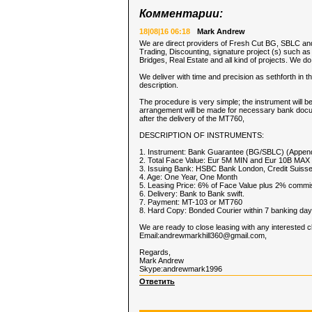
Комментарии:
18|08|16 06:18
Mark Andrew
We are direct providers of Fresh Cut BG, SBLC and
Trading, Discounting, signature project (s) such as
Bridges, Real Estate and all kind of projects. We do 
We deliver with time and precision as sethforth in
description.
The procedure is very simple; the instrument will be
arrangement will be made for necessary bank docum
after the delivery of the MT760,
DESCRIPTION OF INSTRUMENTS:
1. Instrument: Bank Guarantee (BG/SBLC) (Append
2. Total Face Value: Eur 5M MIN and Eur 10B MAX (
3. Issuing Bank: HSBC Bank London, Credit Suiss
4. Age: One Year, One Month
5. Leasing Price: 6% of Face Value plus 2% commis
6. Delivery: Bank to Bank swift.
7. Payment: MT-103 or MT760
8. Hard Copy: Bonded Courier within 7 banking day
We are ready to close leasing with any interested cli
Email:
andrewmarkhill360@gmail.com
,
Regards,
Mark Andrew
Skype:andrewmark1996
Ответить