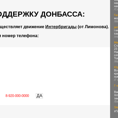
на
на
/С
ОДДЕРЖКУ ДОНБАССА:
Га
мо
/M
уществляет движение
Интербригады
(от Лимонова).
ja
i w
saw
и номер телефона:
/mi
Ми
Ст
23
На
се
То
/М
Юр
Вс
кр
по
/Г
Г-
Ва
Xm
ДА
за
/В
St
สวั