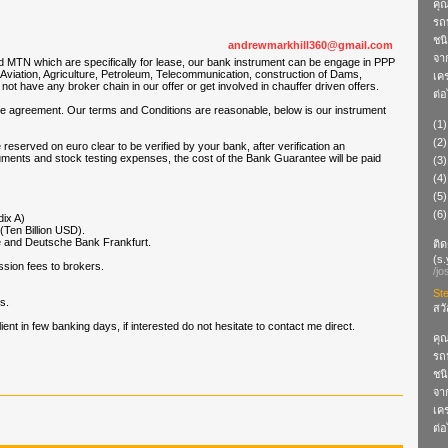
คุณ
รถห
ชน
andrewmarkhill360@gmail.com
จา
 MTN which are specifically for lease, our bank instrument can be engage in PPP
 Aviation, Agriculture, Petroleum, Telecommunication, construction of Dams,
เคร
not have any broker chain in our offer or get involved in chauffer driven offers.
ต่อ
 the agreement. Our terms and Conditions are reasonable, below is our instrument
(1)
(2)
 reserved on euro clear to be verified by your bank, after verification an
ents and stock testing expenses, the cost of the Bank Guarantee will be paid
(3)
(4)
(5
(6)
ix A)
Ten Billion USD).
e and Deutsche Bank Frankfurt.
ติด
(
s
sion fees to brokers.
/jo
St
s.
สวั
ent in few banking days, if interested do not hesitate to contact me direct.
คุณ
รถห
ชน
จา
เคร
ต่อ