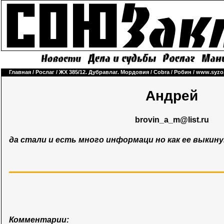
Главная
/
Рослаг
/
ЖХ 385/12. Дубравлаг. Мордовия
/
Cobra
/
Робин
/
www.syzo
Андрей
brovin_a_m@list.ru
да стали и есть много информаци но как ее выкин
Комментарии: