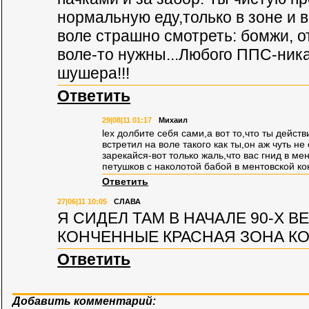
нормальную еду,только в зоне и 
воле страшно смотреть: бомжи, о
воле-то нужны...Любого ППС-ник
шушера!!!
Ответить
29|08|11 01:17
Михаил
lex долбите себя сами,а вот то,что ты дейст
встретил на воле такого как ты,он аж чуть не
зарекайся-вот только жаль,что вас гнид в ме
петушков с наколотой бабой в ментовской ко
Ответить
27|06|11 10:05
СЛАВА
Я СИДЕЛ ТАМ В НАЧАЛЕ 90-Х В
КОНЧЕННЫЕ КРАСНАЯ ЗОНА К
Ответить
Добавить комментарий: