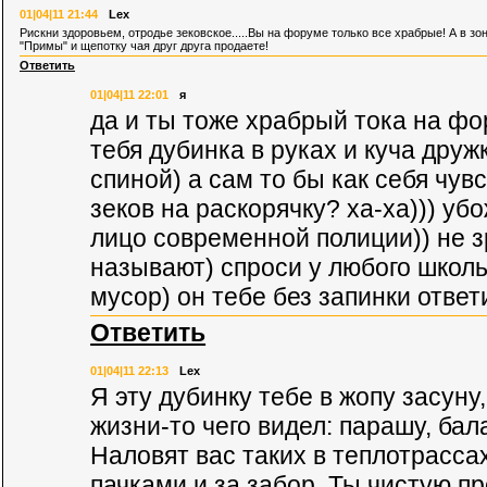
01|04|11 21:44
Lex
Рискни здоровьем, отродье зековское.....Вы на форуме только все храбрые! А в зо
"Примы" и щепотку чая друг друга продаете!
Ответить
01|04|11 22:01
я
да и ты тоже храбрый тока на фор
тебя дубинка в руках и куча дру
спиной) а сам то бы как себя чув
зеков на раскорячку? ха-ха))) уб
лицо современной полиции)) не 
называют) спроси у любого школь
мусор) он тебе без запинки ответ
Ответить
01|04|11 22:13
Lex
Я эту дубинку тебе в жопу засуну
жизни-то чего видел: парашу, бала
Наловят вас таких в теплотрасс
пачками и за забор. Ты чистую п