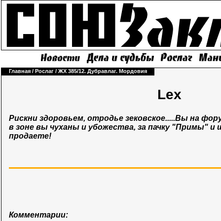
Главная
/
Рослаг
/
ЖХ 385/12. Дубравлаг. Мордовия
Lex
Рискни здоровьем, отродье зековское.....Вы на фор
в зоне вы чуханы и убожества, за пачку "Примы" и 
продаете!
Комментарии: