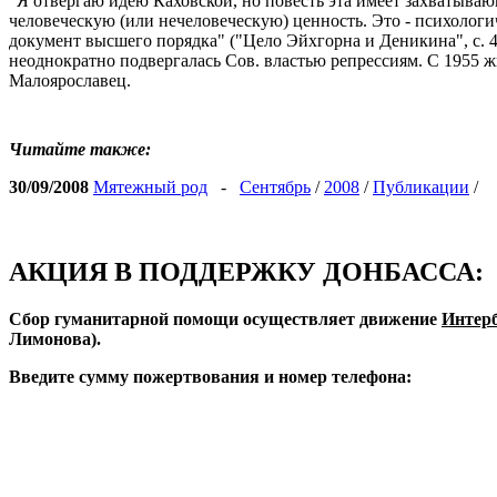
"Я отвергаю идею Каховской, но повесть эта имеет захватыва
человеческую (или нечеловеческую) ценность. Это - психолог
документ высшего порядка" ("Цело Эйхгорна и Деникина", с. 4
неоднократно подвергалась Сов. властью репрессиям. С 1955 жи
Малоярославец.
Читайте также:
30/09/2008
Мятежный род
-
Сентябрь
/
2008
/
Публикации
/
АКЦИЯ В ПОДДЕРЖКУ ДОНБАССА:
Сбор гуманитарной помощи осуществляет движение
Интер
Лимонова).
Введите сумму пожертвования и номер телефона: