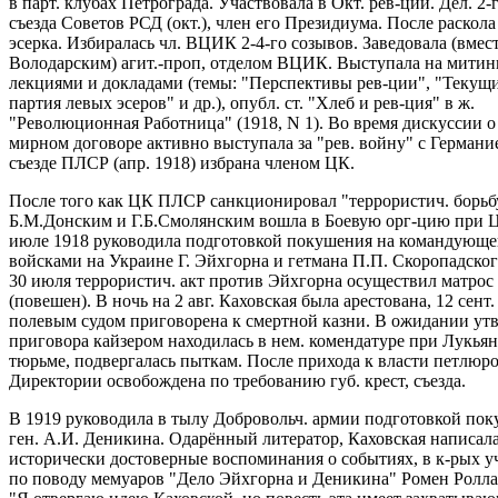
в парт. клубах Петрограда. Участвовала в Окт. рев-ции. Дел. 2-
съезда Советов РСД (окт.), член его Президиума. После раскол
эсерка. Избиралась чл. ВЦИК 2-4-го созывов. Заведовала (вмест
Володарским) агит.-проп, отделом ВЦИК. Выступала на митинг
лекциями и докладами (темы: "Перспективы рев-ции", "Текущ
партия левых эсеров" и др.), опубл. ст. "Хлеб и рев-ция" в ж.
"Революционная Работница" (1918, N 1). Во время дискуссии о
мирном договоре активно выступала за "рев. войну" с Германи
съезде ПЛСР (апр. 1918) избрана членом ЦК.
После того как ЦК ПЛСР санкционировал "террористич. борьбу
Б.М.Донским и Г.Б.Смолянским вошла в Боевую орг-цию при Ц
июле 1918 руководила подготовкой покушения на командующе
войсками на Украине Г. Эйхгорна и гетмана П.П. Скоропадског
30 июля террористич. акт против Эйхгорна осуществил матрос
(повешен). В ночь на 2 авг. Каховская была арестована, 12 сент. 
полевым судом приговорена к смертной казни. В ожидании ут
приговора кайзером находилась в нем. комендатуре при Лукья
тюрьме, подвергалась пыткам. После прихода к власти петлюр
Директории освобождена по требованию губ. крест, съезда.
В 1919 руководила в тылу Добровольч. армии подготовкой пок
ген. А.И. Деникина. Одарённый литератор, Каховская написал
исторически достоверные воспоминания о событиях, в к-рых у
по поводу мемуаров "Дело Эйхгорна и Деникина" Ромен Ролла