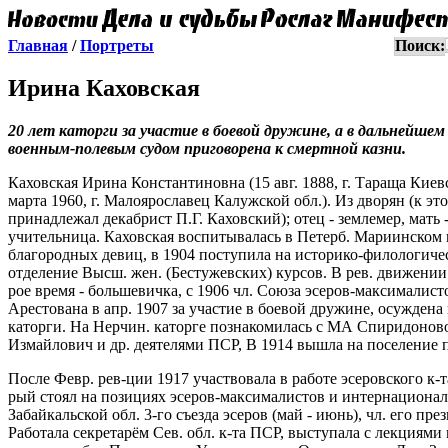
Главная
/
Портреты
Поиск:
Ирина Каховская
20 лет каторги за участие в боевой дружине, а в дальнейше
военным-полевым судом приговорена к смертной казни.
Каховская Ирина Константиновна (15 авг. 1888, г. Тараща Киевс
марта 1960, г. Малоярославец Калужской обл.). Из дворян (к эт
принадлежал декабрист П.Г. Каховский); отец - землемер, мать -
учительница. Каховская воспитывалась в Петерб. Мариинском 
благородных девиц, в 1904 поступила на историко-филологиче
отделение Высш. жен. (Бестужевских) курсов. В рев. движении 
рое время - большевичка, с 1906 чл. Союза эсеров-максималист
Арестована в апр. 1907 за участие в боевой дружине, осуждена 
каторги. На Нерчин. каторге познакомилась с МА Спиридонов
Измайлович и др. деятелями ПСР, В 1914 вышла на поселение 
После Февр. рев-ции 1917 участвовала в работе эсеровского к-та
рый стоял на позициях эсеров-максималистов и интернационали
Забайкальской обл. 3-го съезда эсеров (май - июнь), чл. его пре
Работала секретарём Сев. обл. к-та ПСР, выступала с лекциями