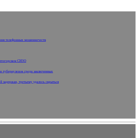
ения телефонных мошенничеств
нитогорском СИЗО
ти туберкулезом среди заключенных
й задержан, третьему удалось скрыться