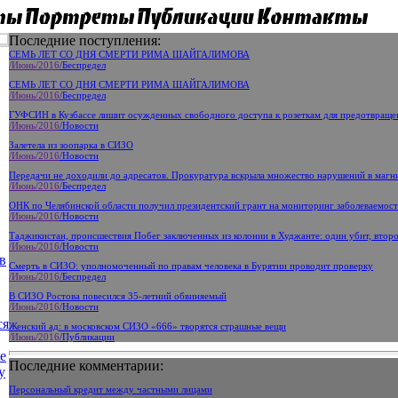
Последние поступления:
СЕМЬ ЛЕТ СО ДНЯ СМЕРТИ РИМА ШАЙГАЛИМОВА
/Июнь
/2016
/Беспредел
СЕМЬ ЛЕТ СО ДНЯ СМЕРТИ РИМА ШАЙГАЛИМОВА
/Июнь
/2016
/Беспредел
ГУФСИН в Кузбассе лишит осужденных свободного доступа к розеткам для предотвращ
/Июнь
/2016
/Новости
Залетела из зоопарка в СИЗО
/Июнь
/2016
/Новости
Передачи не доходили до адресатов. Прокуратура вскрыла множество нарушений в маг
/Июнь
/2016
/Беспредел
ОНК по Челябинской области получил президентский грант на мониторинг заболеваемос
/Июнь
/2016
/Новости
Таджикистан, происшествия Побег заключенных из колонии в Худжанте: один убит, второ
/Июнь
/2016
/Новости
в
Смерть в СИЗО: уполномоченный по правам человека в Бурятии проводит проверку
/Июнь
/2016
/Беспредел
В СИЗО Ростова повесился 35-летний обвиняемый
/Июнь
/2016
/Новости
ся
Женский ад: в московском СИЗО «666» творятся страшные вещи
/Июнь
/2016
/Публикации
е
Последние комментарии:
у
Персональный кредит между частными лицами