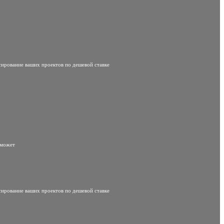
сирование ваших проектов по дешевой ставке
 может
сирование ваших проектов по дешевой ставке