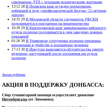
совершении ДТП с четырьмя человеческими жертвами
13:12 28
В Пермском крае осужден оперативник,
избивший в ходе «профилактической беседы» 12-летнюю
девочку
14:35 29
В Московской области следователь УФСКН
подозревается в покушении на мошенничество
16:39 29
В Краснодарском крае замначальника районного
отдела полиции подозревается в даче заведомо ложных
показаний
01:26 30
В Ульяновске сотрудники полиции признаны
виновными в убийстве и похищении человека
17:13 30
В Иркутске выясняются обстоятельства смерти
мужчины, наступившей после посещения им отдела
полиции
Архив рубрики
АКЦИЯ В ПОДДЕРЖКУ ДОНБАССА:
Сбор гуманитарной помощи осуществляет движение
Интербригады
(от Лимонова).