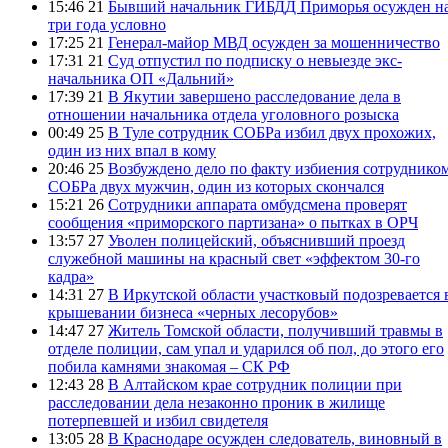
15:46 21
Бывший начальник ГИБДД Приморья осужден н
три года условно
17:25 21
Генерал-майор МВД осужден за мошенничество
17:31 21
Суд отпустил по подписку о невыезде экс-
начальника ОП «Дальний»
17:39 21
В Якутии завершено расследование дела в
отношении начальника отдела уголовного розыска
00:49 25
В Туле сотрудник СОБРа избил двух прохожих,
один из них впал в кому
20:46 25
Возбуждено дело по факту избиения сотруднико
СОБРа двух мужчин, один из которых скончался
15:21 26
Сотрудники аппарата омбудсмена проверят
сообщения «приморского партизана» о пытках в ОРЧ
13:57 27
Уволен полицейский, объяснивший проезд
служебной машины на красный свет «эффектом 30-го
кадра»
14:31 27
В Иркутской области участковый подозревается 
крышевании бизнеса «черных лесорубов»
14:47 27
Житель Томской области, получивший травмы в
отделе полиции, сам упал и ударился об пол, до этого его
побила камнями знакомая – СК РФ
12:43 28
В Алтайском крае сотрудник полиции при
расследовании дела незаконно проник в жилище
потерпевшей и избил свидетеля
13:05 28
В Краснодаре осужден следователь, виновный в