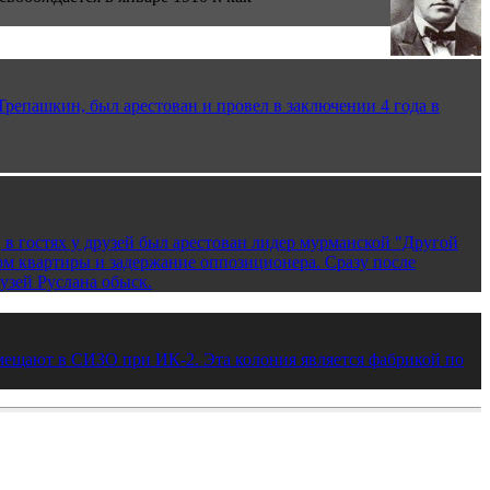
репашкин, был арестован и провел в заключении 4 года в
, в гостях у друзей был арестован лидер мурманской "Другой
рм квартиры и задержание оппозиционера. Сразу после
узей Руслана обыск.
емещают в СИЗО при ИК-2. Эта колония является фабрикой по