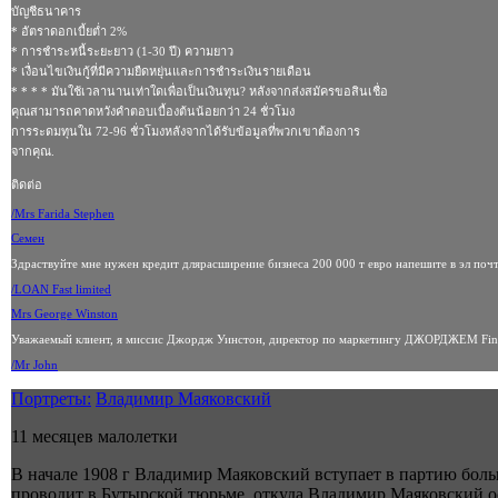
บัญชีธนาคาร
* อัตราดอกเบี้ยต่ำ 2%
* การชำระหนี้ระยะยาว (1-30 ปี) ความยาว
* เงื่อนไขเงินกู้ที่มีความยืดหยุ่นและการชำระเงินรายเดือน
* * * * มันใช้เวลานานเท่าใดเพื่อเป็นเงินทุน? หลังจากส่งสมัครขอสินเชื่อ
คุณสามารถคาดหวังคำตอบเบื้องต้นน้อยกว่า 24 ชั่วโมง
การระดมทุนใน 72-96 ชั่วโมงหลังจากได้รับข้อมูลที่พวกเขาต้องการ
จากคุณ.
ติดต่อ
/Mrs Farida Stephen
Семен
Здраствуйте мне нужен кредит длярасширение бизнеса 200 000 т евро напешите в эл поч
/LOAN Fast limited
Mrs George Winston
Уважаемый клиент, я миссис Джордж Уинстон, директор по маркетингу ДЖОРДЖЕМ Finan
/Mr John
Портреты:
Владимир Маяковский
11 месяцев малолетки
В начале 1908 г Владимир Маяковский вступает в партию больш
проводит в Бутырской тюрьме, откуда Владимир Маяковский осв