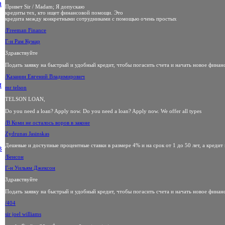
а
Привет Sir / Madam; Я допускаю
кредиты тех, кто ищет финансовой помощи. Это
кредита между конкретными сотрудниками с помощью очень простых
/Freeman Finance
Г-н Рам Кумар
Здравствуйте
Подать заявку на быстрый и удобный кредит, чтобы погасить счета и начать новое финан
/Казанин Евгений Владимирович
м
mr telson
TELSON LOAN,
Do you need a loan? Apply now. Do you need a loan? Apply now. We offer all types
/В Коми не осталось воров в законе
Zydrunas Jasinskas
Дешевые и доступные процентные ставки в размере 4% и на срок от 1 до 50 лет, а кредит
в
/Бенсон
Г-н Уильям Джексон
Здравствуйте
Подать заявку на быстрый и удобный кредит, чтобы погасить счета и начать новое финан
/404
sir joel williams