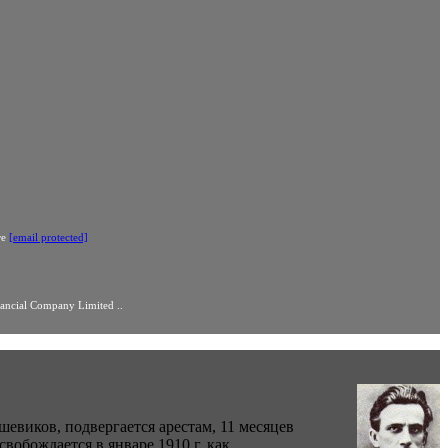
те
[email protected]
cial Company Limited ..
евиков, подвергается арестам, 11 месяцев
обождается в январе 1910 г. как