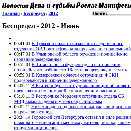
Главная
/
Беспредел
/
2012
Поиск:
Беспредел - 2012 - Июнь
00:41 01
В Тульской области начальник следственного
отделения ОВД оштрафована за превышение полномочий
00:47 01
В Ульяновской области осуждены полицейские,
избившие задержанных
00:55 01
В Татарстане возбуждено дело в отношении
полицейского, избившего 16-летнюю девушку и ее мать
00:59 01
В Кемеровской области сотрудники ФСКН
подозреваются в избиении задержанного
05:06 11
В Екатеринбурге сотрудника полиции обвиняют 
превышении полномочий с применением насилия
05:10 11
В Республике Мордовия сотрудник отдела СБ
МВД вымогал деньги у торговца спиртным
06:02 11
Нижегородца под пытками вынуждали признать
в краже велосипеда
20:34 14
Городской суд Петербурга оставил в силе решени
о выплате компенсации местному жителю, пострадавшем
от рук милиционеров