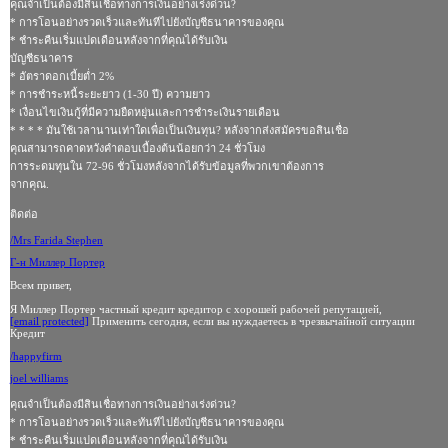
คุณจำเป็นต้องมีสินเชื่อทางการเงินอย่างเร่งด่วน?
* การโอนอย่างรวดเร็วและทันทีไปยังบัญชีธนาคารของคุณ
* ชําระคืนเริ่มแปดเดือนหลังจากที่คุณได้รับเงิน
บัญชีธนาคาร
* อัตราดอกเบี้ยต่ำ 2%
* การชำระหนี้ระยะยาว (1-30 ปี) ความยาว
* เงื่อนไขเงินกู้ที่มีความยืดหยุ่นและการชำระเงินรายเดือน
* * * * มันใช้เวลานานเท่าใดเพื่อเป็นเงินทุน? หลังจากส่งสมัครขอสินเชื่อ
คุณสามารถคาดหวังคำตอบเบื้องต้นน้อยกว่า 24 ชั่วโมง
การระดมทุนใน 72-96 ชั่วโมงหลังจากได้รับข้อมูลที่พวกเขาต้องการ
จากคุณ.
ติดต่อ
/Mrs Farida Stephen
Г-н Миллер Портер
Всем привет,
Я Миллер Портер частный кредит кредитор с хорошей рабочей репутацией,
[email protected]
Применить сегодня, если вы нуждаетесь в чрезвычайной ситуации
Кредит
/happyfirm
joel williams
คุณจำเป็นต้องมีสินเชื่อทางการเงินอย่างเร่งด่วน?
* การโอนอย่างรวดเร็วและทันทีไปยังบัญชีธนาคารของคุณ
* ชําระคืนเริ่มแปดเดือนหลังจากที่คุณได้รับเงิน