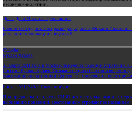
несовершеннолетний.
Дела:
Дело Михаила Трепашкина
Бывший сотрудник контрразведки, адвокат Михаил Иванович Т
результате провокации спецслужб.
Судьбы:
Руслан Хубаев
23 марта 2011 года в Москве, за неделю до акции Стратегии-31
России" Руслан Хубаев. Силами спецназа был произведен шту
задержания оперативники Центра "Э" произвели в квартире др
Рослаг:
УЩ 349/2. Екатеринбург
Под предлогом того, что в СИЗО нет места, задержанных пер
выбиванию показаний, арестованным угрожают ее названием.