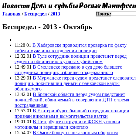
Главная
/
Беспредел
/
2013
Поиск:
Беспредел - 2013 - Октябрь
11:28 01
В Хабаровске проводится проверка по факту
гибели мужчины в отделении полиции
12:32 01
В Туле сотрудник полиции предстанет перед
судом по обвинению в угрозах убийством
12:49 01
В Смоленске передано в суд дело бывшего
сотрудника полиции, избившего задержанного
13:29 01
В Мурманске перед судом предстанет следовател
полиции, похитивший деньги с банковской карты
обвиняемого
13:42 01
В Брянской области перед судом предстанет
полицейский, обвиняемый в совершении ДТП с тремя
пострадавшими
17:53 01
В Екатеринбурге бывший сотрудник полиции
признан виновным в вымогательстве взятки
19:01 01
В Петербурге сотрудники ФСКН угоняли
мотоциклы и взращивали коноплю
15:54 07
В Омске борцун с незаконным оборотом