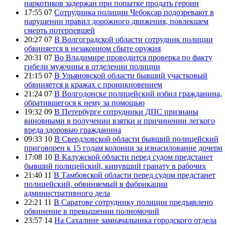
наркотиков задержан при попытке продать героин
17:55 07
Сотрудника полиции Чебоксар подозревают в
нарушении правил дорожного движения, повлекшем
смерть потерпевшей
20:27 07
В Волгоградской области сотрудник полиции
обвиняется в незаконном сбыте оружия
20:31 07
Во Владимире проводится проверка по факту
гибели мужчины в отделении полиции
21:15 07
В Ульяновской области бывший участковый
обвиняется в кражах с проникновением
21:24 07
В Волгодонске полицейский избил гражданина,
обратившегося к нему за помощью
19:32 09
В Петербурге сотрудники ДПС признаны
виновными в получении взятки и причинении легкого
вреда здоровью гражданина
09:33 10
В Свердловской области бывший полицейский
приговорен к 15 годам колонии за изнасилование дочери
17:08 10
В Калужской области перед судом предстанет
бывший полицейский, кинувший гранату в рабочих
21:40 11
В Тамбовской области перед судом предстанет
полицейский, обвиняемый в фабрикации
административного дела
22:21 11
В Саратове сотруднику полиции предъявлено
обвинение в превышении полномочий
23:57 14
На Сахалине замначальника городского отдела