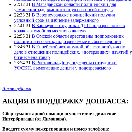
22:12 31
В Магаданской области полицейский для
усмирения задержанного пнул его ногой в грудь
22:33 31
В Верхнеуральске полицейский получил
условный срок за избиение задержанного
22:41 31
В Барнауле сотрудники ДПС подозреваются в
краже автомобиля местного жителя
22:55 31
В Омской области арестованы подполковник
полиции и его мать, подозреваемые в сбыте героина
23:46 31
В Еврейской автономной области возбуждено
дело в отношении полицейских, «потерявших» изъятый у
бизнесмена товар
23:54 31
В Ростове-на-Дону осуждены сотрудники
УФСКН, вымогавшие деньги у подозреваемого
Архив рубрики
АКЦИЯ В ПОДДЕРЖКУ ДОНБАССА:
Сбор гуманитарной помощи осуществляет движение
Интербригады
(от Лимонова).
Введите сумму пожертвования и номер телефона: