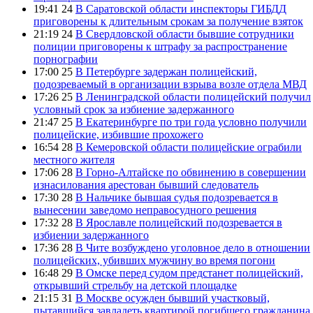
19:41 24
В Саратовской области инспекторы ГИБДД
приговорены к длительным срокам за получение взяток
21:19 24
В Свердловской области бывшие сотрудники
полиции приговорены к штрафу за распространение
порнографии
17:00 25
В Петербурге задержан полицейский,
подозреваемый в организации взрыва возле отдела МВД
17:26 25
В Ленинградской области полицейский получил
условный срок за избиение задержанного
21:47 25
В Екатеринбурге по три года условно получили
полицейские, избившие прохожего
16:54 28
В Кемеровской области полицейские ограбили
местного жителя
17:06 28
В Горно-Алтайске по обвинению в совершении
изнасилования арестован бывший следователь
17:30 28
В Нальчике бывшая судья подозревается в
вынесении заведомо неправосудного решения
17:32 28
В Ярославле полицейский подозревается в
избиении задержанного
17:36 28
В Чите возбуждено уголовное дело в отношении
полицейских, убивших мужчину во время погони
16:48 29
В Омске перед судом предстанет полицейский,
открывший стрельбу на детской площадке
21:15 31
В Москве осужден бывший участковый,
пытавшийся завладеть квартирой погибшего гражданина