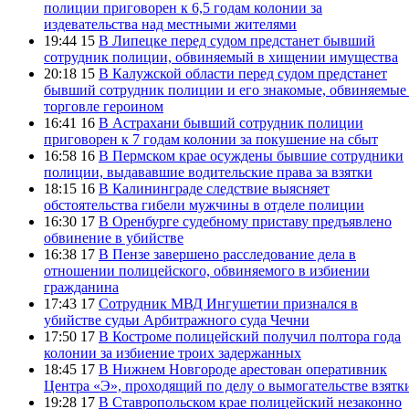
полиции приговорен к 6,5 годам колонии за
издевательства над местными жителями
19:44 15
В Липецке перед судом предстанет бывший
сотрудник полиции, обвиняемый в хищении имущества
20:18 15
В Калужской области перед судом предстанет
бывший сотрудник полиции и его знакомые, обвиняемые
торговле героином
16:41 16
В Астрахани бывший сотрудник полиции
приговорен к 7 годам колонии за покушение на сбыт
16:58 16
В Пермском крае осуждены бывшие сотрудники
полиции, выдававшие водительские права за взятки
18:15 16
В Калининграде следствие выясняет
обстоятельства гибели мужчины в отделе полиции
16:30 17
В Оренбурге судебному приставу предъявлено
обвинение в убийстве
16:38 17
В Пензе завершено расследование дела в
отношении полицейского, обвиняемого в избиении
гражданина
17:43 17
Сотрудник МВД Ингушетии признался в
убийстве судьи Арбитражного суда Чечни
17:50 17
В Костроме полицейский получил полтора года
колонии за избиение троих задержанных
18:45 17
В Нижнем Новгороде арестован оперативник
Центра «Э», проходящий по делу о вымогательстве взятк
19:28 17
В Ставропольском крае полицейский незаконно