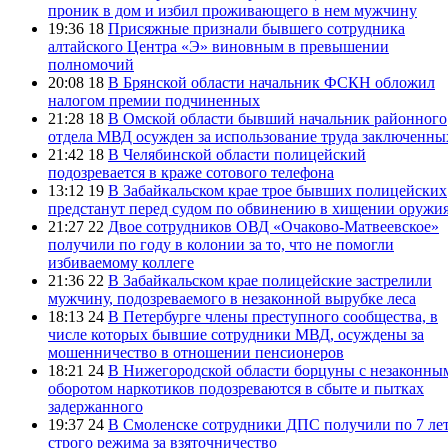
проник в дом и избил проживающего в нем мужчину
19:36 18
Присяжные признали бывшего сотрудника
алтайского Центра «Э» виновным в превышении
полномочий
20:08 18
В Брянской области начальник ФСКН обложил
налогом премии подчиненных
21:28 18
В Омской области бывший начальник районного
отдела МВД осужден за использование труда заключенны
21:42 18
В Челябинской области полицейский
подозревается в краже сотового телефона
13:12 19
В Забайкальском крае трое бывших полицейских
предстанут перед судом по обвинению в хищении оружи
21:27 22
Двое сотрудников ОВД «Очаково-Матвеевское»
получили по году в колонии за то, что не помогли
избиваемому коллеге
21:36 22
В Забайкальском крае полицейские застрелили
мужчину, подозреваемого в незаконной вырубке леса
18:13 24
В Петербурге члены преступного сообщества, в
числе которых бывшие сотрудники МВД, осуждены за
мошенничество в отношении пенсионеров
18:21 24
В Нижегородской области борцуны с незаконны
оборотом наркотиков подозреваются в сбыте и пытках
задержанного
19:37 24
В Смоленске сотрудники ДПС получили по 7 ле
строго режима за взяточничество