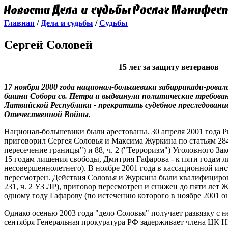
Главная
/
Дела и судьбы
/
Судьбы
Сергей Соловей
15 лет за защиту ветеранов
17 ноября 2000 года национал-большевики забаррикади-рова
башни Собора св. Петра и выдвинули политические требова
Латвийской Республики - прекратить судебное преследовани
Отечественной Войны.
Национал-большевики были арестованы. 30 апреля 2001 года 
приговорил Сергея Соловья и Максима Журкина по статьям 284,
пересечение границы") и 88, ч. 2 ("Терроризм") Уголовного З
15 годам лишения свободы, Дмитрия Гафарова - к пяти годам 
несовершеннолетнего). В ноябре 2001 года в кассационной ин
пересмотрен. Действия Соловья и Журкина были квалифицирова
231, ч. 2 УЗ ЛР), приговор пересмотрен и снижен до пяти лет 
одному году Гафарову (по истечению которого в ноябре 2001 о
Однако осенью 2003 года "дело Соловья" получает развязку с 
сентября Генеральная прокуратура РФ задерживает члена ЦК