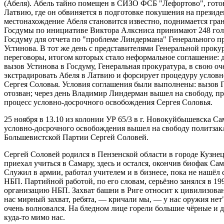
(Абеля). Абель тайно помещен в СИЗО ФСБ "Лефортово", готов
Латвию, где он обвиняется в подготовке покушения на президен
местонахождение Абеля становится известно, поднимается гра
Госдумы по инициативе Виктора Алксниса принимают 248 гол
Госдуму для отчета по "проблеме Линдермана" Генерального 
Устинова. В тот же день с представителями Генеральной прок
переговоры, итогом которых стало неформальное соглашение: 
вызов Устинова в Госдуму, Генеральная прокуратура, в свою оч
экстрадировать Абеля в Латвию и форсирует процедуру услов
Сергея Соловья. Условия соглашения были выполнены: вызов 
отозван; через день Владимир Линдерман вышел на свободу, п
процесс условно-досрочного освобождения Сергея Соловья.
25 ноября в 13.10 из колонии УР 65/3 в г. Новокуйбышевска Са
условно-досрочного освобождения вышел на свободу политза
Большевистской Партии Сергей Соловей.
Сергей Соловей родился в Пензенской области в городе Кузне
приехал учиться в Самару, здесь и остался, окончив биофак Са
Служил в армии, работал учителем и в бизнесе, пока не нашёл 
НБП. Партийной работой, по его словам, серьёзно занялся в 19
организацию НБП. Захват башни в Риге относит к цивилизован
нас мирный захват, ребята, — кричали мы, — у нас оружия нет"
очень волновался. На бледном лице горели большие чёрные и д
куда-то мимо нас.