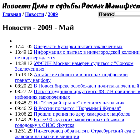
Главная
/
Новости
/
2009
Поиск:
Новости - 2009 - Май
17:41 05
Оперчасть Бутырки пытает заключенных
13:49 12
Информация о пытках в нижегородской колонии
не подтверждается
14:38 12
УФСИН Москвы намерен судиться с "Союзом
Заключенных"
15:19 18
Алтайские оборотни в погонах подбросили
гранату нацболу
08:20 22
В Новосибирске освобожден политзаключенный
08:27 22
Пять сотрудников иркутского ФСИН обвинены 
избиениях закключенных
08:48 22
На "Елецкой крытке" сменился начальник
09:46 22
В России появится "Тюремный Журнал"
13:06 22
Прошли прения по делу самарских нацболов
12:49 29
Более 90 якутских заключенных объявили
голодовку в СИЗО Якутска
12:51 29
Нижегородец обратился в Страсбургский суд с
жалобой на пытки в милиции