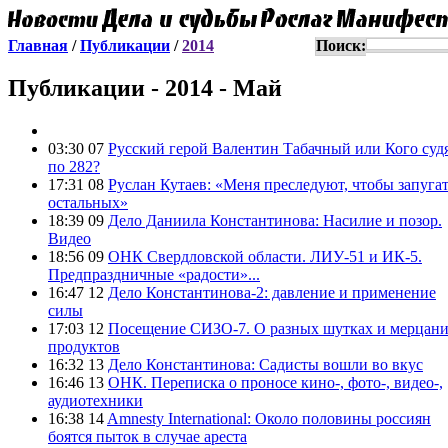
Главная
/
Публикации
/
2014
Поиск:
Публикации - 2014 - Май
03:30 07
Русский герой Валентин Табачный или Кого суд
по 282?
17:31 08
Руслан Кутаев: «Меня преследуют, чтобы запуга
остальных»
18:39 09
Дело Даниила Константинова: Насилие и позор.
Видео
18:56 09
ОНК Свердловской области. ЛИУ-51 и ИК-5.
Предпраздничные «радости»...
16:47 12
Дело Константинова-2: давление и применение
силы
17:03 12
Посещение СИЗО-7. О разных шутках и мерцан
продуктов
16:32 13
Дело Константинова: Садисты вошли во вкус
16:46 13
ОНК. Переписка о проносе кино-, фото-, видео-,
аудиотехники
16:38 14
Amnesty International: Около половины россиян
боятся пыток в случае ареста