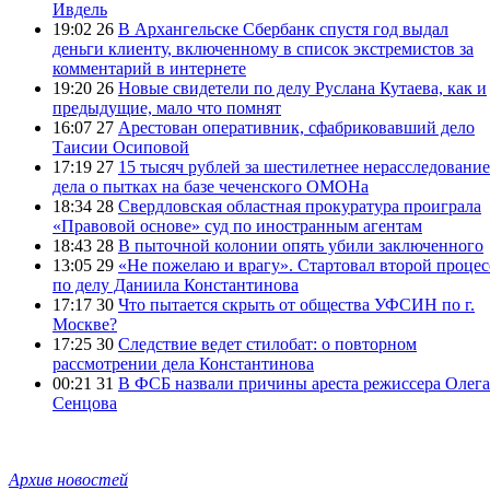
Ивдель
19:02 26
В Архангельске Сбербанк спустя год выдал
деньги клиенту, включенному в список экстремистов за
комментарий в интернете
19:20 26
Новые свидетели по делу Руслана Кутаева, как и
предыдущие, мало что помнят
16:07 27
Арестован оперативник, сфабриковавший дело
Таисии Осиповой
17:19 27
15 тысяч рублей за шестилетнее нерасследование
дела о пытках на базе чеченского ОМОНа
18:34 28
Свердловская областная прокуратура проиграла
«Правовой основе» суд по иностранным агентам
18:43 28
В пыточной колонии опять убили заключенного
13:05 29
«Не пожелаю и врагу». Стартовал второй процес
по делу Даниила Константинова
17:17 30
Что пытается скрыть от общества УФСИН по г.
Москве?
17:25 30
Следствие ведет стилобат: о повторном
рассмотрении дела Константинова
00:21 31
В ФСБ назвали причины ареста режиссера Олега
Сенцова
Архив новостей