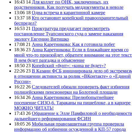
16:43 14
Для коллег по ОНК, заключенных, их
родственников. Как получать меддокументы в неволе
13:06 18
Одна встреча в карантинной камере
13:37 18
Кто остановит копейский правоохранительный
беспредел?
16:53 21
Прокуратура предлагает пересмотреть
постановление Туапсинского суда о замене наказания
экологу Евгению Витишко
17:08 21
Анна Каретникова: Как я готовила побег
18:36 23
Анна Каретникова: Если в ближайшее время со
мной что-то произойдет, обратите внимание на этот текст
В нем будет разгадка и объяснение
18:50 23
Копейский «бунт»: «кина не будет»?
22:26 23
В Казани ФСБ инициировала дело об экстремиз
в отношении активиста за ролик «ВКонтакте» о «Единой
России»
16:22 26
Следователей обязали проверить факт избиения
полицейскими пенсионерки на Болотной площади
16:34 26
Анна Каретникова: Прелюбопытнейшее
посещение СИЗО-6. Тараканы на пищеблоке, а в карцере
МОЖНО ЧИТАТЬ!
17:43 26
Обращение к Элле Памфиловой о необходимост
дальнейшего реформирования ФСИН
18:05 26
Мобильная правозащитная группа проверила
информацию об избиении осужденной в КП-57 города