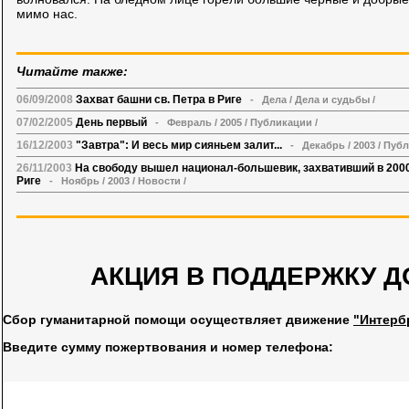
мимо нас.
Читайте также:
06/09/2008
Захват башни св. Петра в Риге
-
Дела
/
Дела и судьбы
/
07/02/2005
День первый
-
Февраль
/
2005
/
Публикации
/
16/12/2003
"Завтра": И весь мир сияньем залит...
-
Декабрь
/
2003
/
Публ
26/11/2003
На свободу вышел национал-большевик, захвативший в 2000
Риге
-
Ноябрь
/
2003
/
Новости
/
АКЦИЯ В ПОДДЕРЖКУ Д
Сбор гуманитарной помощи осуществляет движение
"Интерб
Введите сумму пожертвования и номер телефона: