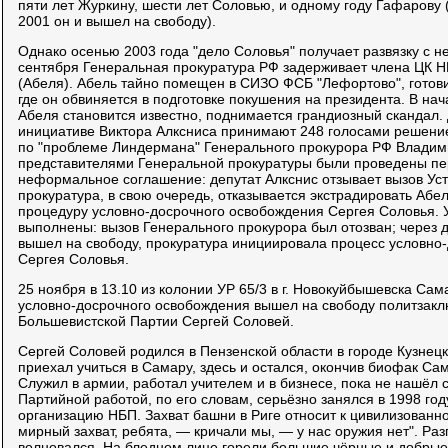
пяти лет Журкину, шести лет Соловью, и одному году Гафарову 
2001 он и вышел на свободу).
Однако осенью 2003 года "дело Соловья" получает развязку с н
сентября Генеральная прокуратура РФ задерживает члена ЦК
(Абеля). Абель тайно помещен в СИЗО ФСБ "Лефортово", готови
где он обвиняется в подготовке покушения на президента. В на
Абеля становится известно, поднимается грандиозный скандал.
инициативе Виктора Алксниса принимают 248 голосами решение 
по "проблеме Линдермана" Генерального прокурора РФ Владимир
представителями Генеральной прокуратуры были проведены пер
неформальное соглашение: депутат Алкснис отзывает вызов Уст
прокуратура, в свою очередь, отказывается экстрадировать Абе
процедуру условно-досрочного освобождения Сергея Соловья. 
выполнены: вызов Генерального прокурора был отозван; через
вышел на свободу, прокуратура инициировала процесс условно
Сергея Соловья.
25 ноября в 13.10 из колонии УР 65/3 в г. Новокуйбышевска Сам
условно-досрочного освобождения вышел на свободу политзак
Большевистской Партии Сергей Соловей.
Сергей Соловей родился в Пензенской области в городе Кузнец
приехал учиться в Самару, здесь и остался, окончив биофак Сам
Служил в армии, работал учителем и в бизнесе, пока не нашёл 
Партийной работой, по его словам, серьёзно занялся в 1998 го
организацию НБП. Захват башни в Риге относит к цивилизованно
мирный захват, ребята, — кричали мы, — у нас оружия нет". Раз
волновался. На бледном лице горели большие чёрные и добрые 