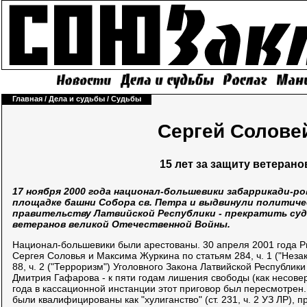
Главная
/
Дела и судьбы
/
Судьбы
Сергей Солове
15 лет за защиту ветерано
17 ноября 2000 года национал-большевики забаррикади-р
площадке башни Собора св. Петра и выдвинули политиче
правительству Латвийской Республики - прекратить суд
ветеранов великой Отечественной Войны.
Национал-большевики были арестованы. 30 апреля 2001 года Р
Сергея Соловья и Максима Журкина по статьям 284, ч. 1 ("Неза
88, ч. 2 ("Терроризм") Уголовного Закона Латвийской Республик
Дмитрия Гафарова - к пяти годам лишения свободы (как несове
года в кассационной инстанции этот приговор был пересмотрен
были квалифицированы как "хулиганство" (ст. 231, ч. 2 УЗ ЛР), 