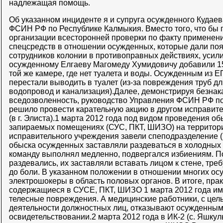
надлежащая помощь.
Об указанном инциденте я и супруга осужденного Кудае
ФСИН РФ по Республике Калмыкия. Вместо того, что бы 
организации всесторонней проверки по факту применен
спецсредств в отношении осужденных, которые дали по
сотрудников колонии в противоправных действиях, усили
осужденному Елгаеву Магомеду Хумидовичу добавили 15
той же камере, где нет туалета и воды. Осужденным из Е
перестали выводить в туалет (из-за повреждения труб д
водопровод и канализация).Далее, демонстрируя безнак
вседозволенность, руководство Управления ФСИН РФ п
решило провести карательную акцию в другом исправите
(в г. Элиста).1 марта 2012 года под видом проведения 
запираемых помещениях (СУС, ПКТ, ШИЗО) на территор
исправительного учреждения завели спеподразделение (в
обыска осужденных заставляли раздеваться в холодных п
команду выполнял медленно, подвергался избиениям. По
раздевались, их заставляли вставать лицом к стене, треб
до боли. В указанном положении в отношении многих о
электрошокеры в область половых органов. В итоге, пра
содержащиеся в СУСЕ, ПКТ, ШИЗО 1 марта 2012 года и
телесные повреждения. А медицинские работники, с цел
деятельности должностных лиц, отказывают осужденным
освидетельствовании.2 марта 2012 года в ИК-2 (с. Яшку