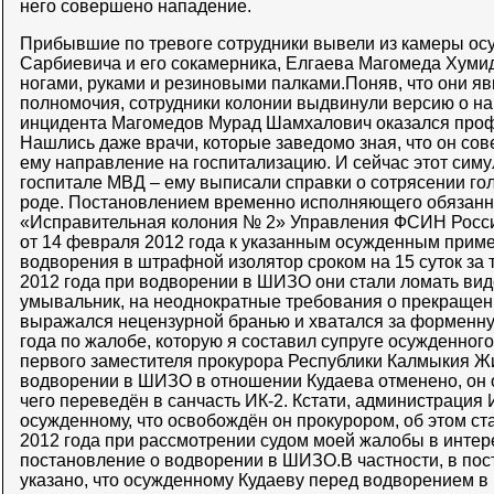
него совершено нападение.
Прибывшие по тревоге сотрудники вывели из камеры ос
Сарбиевича и его сокамерника, Елгаева Магомеда Хумид
ногами, руками и резиновыми палками.Поняв, что они я
полномочия, сотрудники колонии выдвинули версию о на
инцидента Магомедов Мурад Шамхалович оказался про
Нашлись даже врачи, которые заведомо зная, что он со
ему направление на госпитализацию. И сейчас этот симул
госпитале МВД – ему выписали справки о сотрясении голо
роде. Постановлением временно исполняющего обязанн
«Исправительная колония № 2» Управления ФСИН Росси
от 14 февраля 2012 года к указанным осужденным прим
водворения в штрафной изолятор сроком на 15 суток за 
2012 года при водворении в ШИЗО они стали ломать вид
умывальник, на неоднократные требования о прекращен
выражался нецензурной бранью и хватался за форменну
года по жалобе, которую я составил супруге осужденног
первого заместителя прокурора Республики Калмыкия Ж
водворении в ШИЗО в отношении Кудаева отменено, он
чего переведён в санчасть ИК-2. Кстати, администрация
осужденному, что освобождён он прокурором, об этом ст
2012 года при рассмотрении судом моей жалобы в интер
постановление о водворении в ШИЗО.В частности, в по
указано, что осужденному Кудаеву перед водворением 