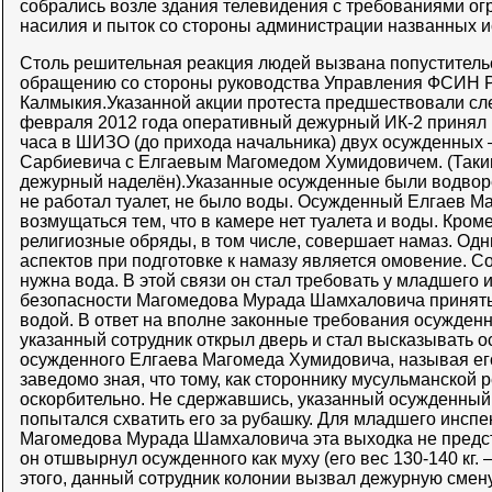
собрались возле здания телевидения с требованиями огр
насилия и пыток со стороны администрации названных 
Столь решительная реакция людей вызвана попуститель
обращению со стороны руководства Управления ФСИН Р
Калмыкия.Указанной акции протеста предшествовали с
февраля 2012 года оперативный дежурный ИК-2 принял 
часа в ШИЗО (до прихода начальника) двух осужденных 
Сарбиевича с Елгаевым Магомедом Хумидовичем. (Так
дежурный наделён).Указанные осужденные были водвор
не работал туалет, не было воды. Осужденный Елгаев М
возмущаться тем, что в камере нет туалета и воды. Кром
религиозные обряды, в том числе, совершает намаз. Од
аспектов при подготовке к намазу является омовение. Со
нужна вода. В этой связи он стал требовать у младшего 
безопасности Магомедова Мурада Шамхаловича принять
водой. В ответ на вполне законные требования осужденн
указанный сотрудник открыл дверь и стал высказывать о
осужденного Елгаева Магомеда Хумидовича, называя его
заведомо зная, что тому, как стороннику мусульманской 
оскорбительно. Не сдержавшись, указанный осужденный 
попытался схватить его за рубашку. Для младшего инспе
Магомедова Мурада Шамхаловича эта выходка не предст
он отшвырнул осужденного как муху (его вес 130-140 кг. 
этого, данный сотрудник колонии вызвал дежурную смену