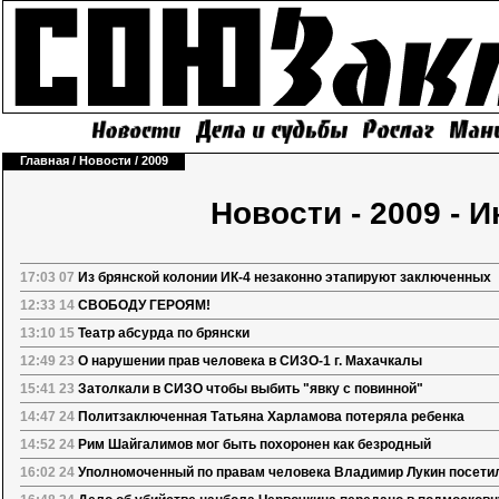
Главная
/
Новости
/
2009
Новости - 2009 - 
17:03 07
Из брянской колонии ИК-4 незаконно этапируют заключенных
12:33 14
СВОБОДУ ГЕРОЯМ!
13:10 15
Театр абсурда по брянски
12:49 23
О нарушении прав человека в СИЗО-1 г. Махачкалы
15:41 23
Затолкали в СИЗО чтобы выбить "явку с повинной"
14:47 24
Политзаключенная Татьяна Харламова потеряла ребенка
14:52 24
Рим Шайгалимов мог быть похоронен как безродный
16:02 24
Уполномоченный по правам человека Владимир Лукин посети