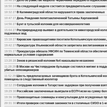
16:48 24
Дело об убийстве нацбола Червочкина передано в подмосков
16:50 24
На следующей неделе состоится предварительное слушание 
10:32 27
В Калининградской области нарушаются права заключенных
10:47 27
День Рождения политзаключенной Татьяны Харламовой
14:56 27
Бунт в тульской колонии для несовершеннолетних
15:04 27
Росприроднадзор выявил в деятельности нижегородской коло
подземных вод
15:18 27
Кировские правозащитники посетили Котельничскую колонию
19:42 27
Прокуратура Ульяновской области запретила воспитанникам 
19:55 27
Прокуратура обязала УФСИН по Тюменской области обеспеч
нормальные условия содержания
13:20 28
Зеков в рязанской колонии №4 наказывали незаконно
11:28 29
В Москве на Чистопрудном бульваре состоялся митинг в под
убитых оппозиционеров
11:52 29
Шесть предполагаемых зачинщиков бунта в Котельничской к
помещены в следственный изолятор
12:12 29
Сотрудник колонии в Татарстане задержан при получении взят
19:29 30
Российские заключенные выиграли в ЕСПЧ иски на сумму боле
19:36 30
Правозащитные семинары и консультации для осужденных пр
20:31 30
Итоги проверок состояния законности в столичных СИЗО в 1-м 