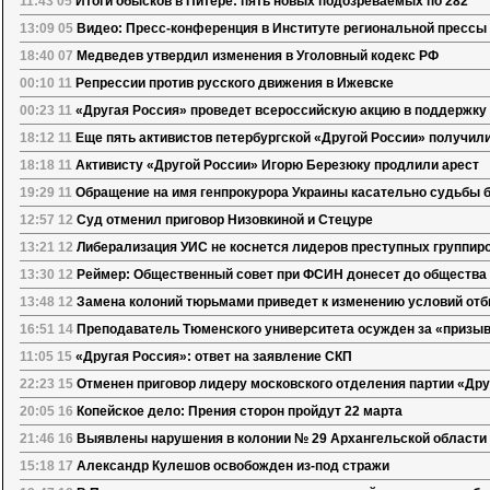
11:43 05
Итоги обысков в Питере: пять новых подозреваемых по 282
13:09 05
Видео: Пресс-конференция в Институте региональной прессы 3
18:40 07
Медведев утвердил изменения в Уголовный кодекс РФ
00:10 11
Репрессии против русского движения в Ижевске
00:23 11
«Другая Россия» проведет всероссийскую акцию в поддержку
18:12 11
Еще пять активистов петербургской «Другой России» получил
18:18 11
Активисту «Другой России» Игорю Березюку продлили арест
19:29 11
Обращение на имя генпрокурора Украины касательно судьбы 
12:57 12
Суд отменил приговор Низовкиной и Стецуре
13:21 12
Либерализация УИС не коснется лидеров преступных группиро
13:30 12
Реймер: Общественный совет при ФСИН донесет до обществ
13:48 12
Замена колоний тюрьмами приведет к изменению условий отб
16:51 14
Преподаватель Тюменского университета осужден за «призыв
11:05 15
«Другая Россия»: ответ на заявление СКП
22:23 15
Отменен приговор лидеру московского отделения партии «Дру
20:05 16
Копейское дело: Прения сторон пройдут 22 марта
21:46 16
Выявлены нарушения в колонии № 29 Архангельской области
15:18 17
Александр Кулешов освобожден из-под стражи