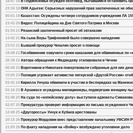
18:47 18
В Подмосковье осужден охотовед, пытавшийся остановить бр
23:34 18
ОНК Адыгеи: Серьезных нарушений прав заключенных не обн
00:01 19
Казахстан: Осуждены четверо сотрудников учреждения ЛА 15
23:43 20
Видео: Полицейщина на Дне Святого Патрика в Москве
01:54 21
Рязанский заключенный просит об эвтаназии
14:42 21
На сына Веры Трифоновой было совершено нападение
23:53 21
Бывший прокурор Чекалин просит о помощи
19:49 22
Гособвинение озвучило сроки наказания для обвиняемых по «
20:38 22
Автора обращения к Медведеву этапировали в Чечню
00:40 23
Воротников и Николаев пожертвовали собранные для них ден
15:05 23
Полиция угрожает активистке питерской «Другой России» отоб
03:41 24
Кирилла Унчука обвинили в участии в беспорядках на Манежн
01:16 25
В Арзамасе осуждены милиционеры, подвергшие женщину пы
01:48 25
На суде по «копейскому делу» выступили адвокаты Симакова
02:07 25
Прокуратура проверит информацию из письма осужденного Ч
12:49 25
«Другороссы» Унчук и Хубаев арестованы
20:15 26
Прокурор Мордовии внес представление начальнику УФСИН Р
21:05 26
По факту нападения на «Войну» возбуждено уголовное дело