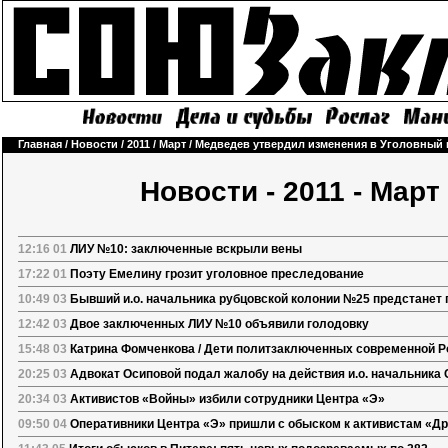
Главная
/
Новости
/
2011
/
Март
/
Медведев утвердил изменения в Уголовный 
Новости - 2011 - Март
12:16 01
ЛИУ №10: заключенные вскрыли вены
17:22 01
Поэту Емелину грозит уголовное преследование
10:49 03
Бывший и.о. начальника рубцовской колонии №25 предстанет
12:42 03
Двое заключенных ЛИУ №10 объявили голодовку
15:48 03
Катрина Фомченкова / Дети политзаключенных современной Р
20:25 03
Адвокат Осиповой подал жалобу на действия и.о. начальника
20:34 03
Активистов «Войны» избили сотрудники Центра «Э»
09:50 04
Оперативники Центра «Э» пришли с обыском к активистам «Др