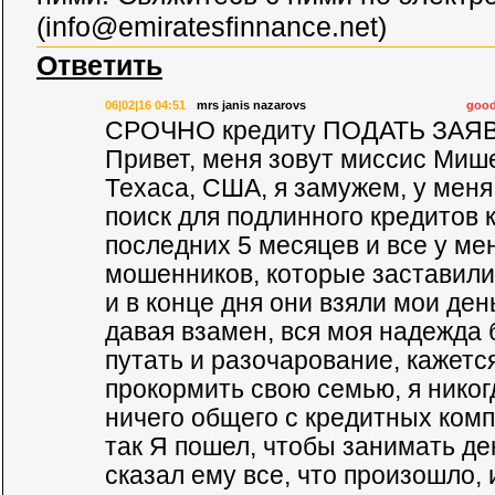
(
info@emiratesfinnance.net
)
Ответить
06|02|16 04:51
mrs janis nazarovs
good
СРОЧНО кредиту ПОДАТЬ ЗАЯВ
Привет, меня зовут миссис Мише
Техаса, США, я замужем, у меня
поиск для подлинного кредитов 
последних 5 месяцев и все у ме
мошенников, которые заставили
и в конце дня они взяли мои ден
давая взамен, вся моя надежда 
путать и разочарование, кажетс
прокормить свою семью, я никог
ничего общего с кредитных комп
так Я пошел, чтобы занимать ден
сказал ему все, что произошло, и