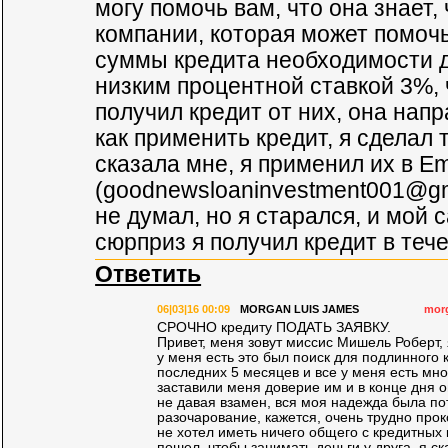
могу помочь вам, что она знает,
компании, которая может помоч
суммы кредита необходимости д
низким процентной ставкой 3%, 
получил кредит от них, она напр
как применить кредит, я сделал т
сказала мне, я применил их в Em
(
goodnewsloaninvestment001@gm
не думал, но я старался, и мой
сюрприз я получил кредит в теч
Ответить
06|03|16 00:09
MORGAN LUIS JAMES
mor
СРОЧНО кредиту ПОДАТЬ ЗАЯВКУ.
Привет, меня зовут миссис Мишель Роберт, 
у меня есть это был поиск для подлинного 
последних 5 месяцев и все у меня есть мн
заставили меня доверие им и в конце дня о
не давая взамен, вся моя надежда была пот
разочарование, кажется, очень трудно про
не хотел иметь ничего общего с кредитных 
пошел, чтобы занимать деньги у друга, я ск