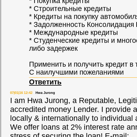
* Покупка кредиты
* Строительные кредиты
* Кредиты на покупку автомобил
* Задолженность Консолидация
* Международные кредиты
* Студенческие кредиты и многое
либо задержек
Применить и получить кредит в 
С наилучшими пожеланиями
Ответить
07|01|16 12:42
Hwa Jurong
I am Hwa Jurong, a Reputable, Legit
accredited money Lender. I provide al
locally & internationally to individua
We offer loans at 2% interest rate an
stress of securing the loan! E-mail: