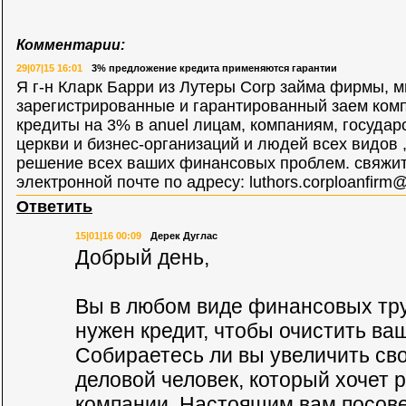
Комментарии:
29|07|15 16:01
3% предложение кредита применяются гарантии
Я г-н Кларк Барри из Лутеры Corp займа фирмы, м
зарегистрированные и гарантированный заем ком
кредиты на 3% в anuel лицам, компаниям, госуда
церкви и бизнес-организаций и людей всех видов 
решение всех ваших финансовых проблем. свяжит
электронной почте по адресу:
luthors.corploanfirm
Ответить
15|01|16 00:09
Дерек Дуглас
Добрый день,
Вы в любом виде финансовых тр
нужен кредит, чтобы очистить ва
Собираетесь ли вы увеличить с
деловой человек, который хочет р
компании. Настоящим вам посове