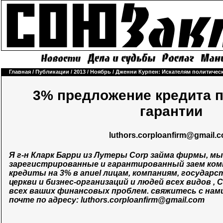
Главная
/
Публикации
/
2013
/
Ноябрь
/
Дженни Курпен: Искателям политичес
3% предложение кредита 
гарантии
luthors.corploanfirm@gmail.
Я г-н Кларк Барри из Лутеры Corp займа фирмы, мы
зарегистрированные и гарантированный заем ком
кредиты на 3% в anuel лицам, компаниям, государ
церкви и бизнес-организаций и людей всех видов ,
всех ваших финансовых проблем. свяжитесь с нам
почте по адресу:
luthors.corploanfirm@gmail.com