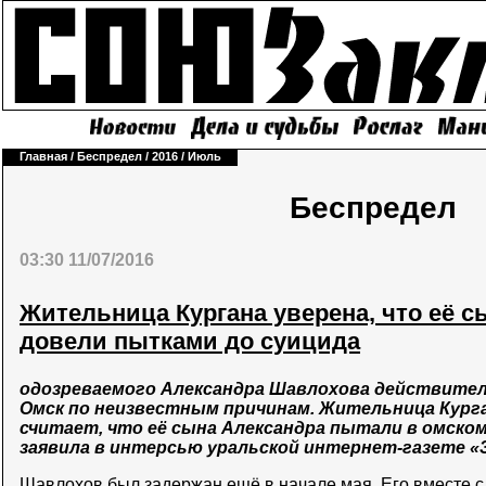
Главная
/
Беспредел
/
2016
/
Июль
Беспредел
03:30 11/07/2016
Жительница Кургана уверена, что её 
довели пытками до суицида
одозреваемого Александра Шавлохова действитель
Омск по неизвестным причинам. Жительница Кург
считает, что её сына Александра пытали в омском
заявила в интерсью уральской интернет-газете «З
Шавлохов был задержан ещё в начале мая. Его вместе 