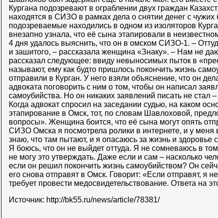
Кургана подозревают в ограблении двух граждан Казахст
находятся в СИЗО в рамках дела о снятии денег с чужих 
подозреваемые находились в одном из изоляторов Курга
внезапно узнала, что её сына этапировали в неизвестно
4 дня удалось выяснить, что он в омском СИЗО-1. – Отту
и зашитого, – рассказала женщина «Знаку». – Нам не да
рассказал следующее: ввиду невыносимых пыток в «прес
называют, ему как будто пришлось покончить жизнь самоу
отправили в Курган. У него взяли объяснение, что он дел
адвоката поговорить с ним о том, чтобы он написал заяв
самоубийства. Но он никаких заявлений писать не стал – 
Когда адвокат спросил на заседании судью, на каком ос
этапирование в Омск, тот, по словам Шавлоховой, предл
вопросы». Женщина боится, что её сына могут опять отп
СИЗО Омска я посмотрела ролики в интернете, и у меня
знаю, что там пытают, и я опасаюсь за жизнь и здоровье 
Я боюсь, что он не выйдет оттуда. Я не сомневаюсь в том,
не могу это утверждать. Даже если и сам – насколько че
если он решил покончить жизнь самоубийством? Он сейчас
его снова отправят в Омск. Говорит: «Если отправят, я 
требует провести медосвидетельствование. Ответа на это
Источник: http://bk55.ru/news/article/78381/