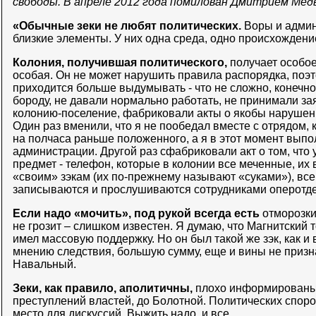
свободы. В апреле 2012 года помилован Дмитрием Мед
«Обычные зеки не любят политических.
Воры и админ
близкие элементы. У них одна среда, одно происхождени
Колония, получившая политического,
получает особое
особая. Он не может нарушить правила распорядка, поэ
приходится больше выдумывать - что не сложно, конечно
бороду, не давали нормально работать, не принимали за
колонию-поселение, фабриковали акты о якобы нарушени
Один раз вменили, что я не пообедал вместе с отрядом, 
на полчаса раньше положенного, а я в этот момент вып
администрации. Другой раз сфабриковали акт о том, чт
предмет - телефон, которые в колонии все меченные, их
«своим» зэкам (их по-прежнему называют «суками»), все
записываются и прослушиваются сотрудниками оперотде
Если надо «мочить», под рукой всегда есть
отморозки
не грозит – слишком известен. Я думаю, что Магнитский 
имел массовую поддержку. Но он был такой же зэк, как и 
мнению следствия, большую сумму, еще и вины не призн
Навальный.
Зеки, как правило, аполитичны,
плохо информированы,
преступлений властей, до Болотной. Политических споро
место для дискуссий. Выжить надо, и все.