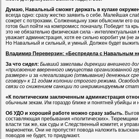
Думаю, Навальный сможет держать в кулаке окружен
всегда одно: сразу жестко заявить о себе. Малейшая сла
сожрет с потрохами. Солженицыну зэки объяснили его о
готов был пойти на компромисс поначалу. Победит та кры
это не обязательно физическая сила - интеллектуальная
уважает администрация, хотя ее сильно коробит ум (не 
Но Навальный и сильный, и умный. Должен будет выжить 
Владимир Переверзин: «Беспредела с Навальным не
За что сидел:
Бывший замглавы дирекции внешнего до
«присвоение вверенного имущества организованной гру
размере» и за «легализацию (отмывание) денежных ср
сговору» к 11 годам колонии строгого режима. Освобод
связи со снижением санкции по инкриминируемым стат
«К политическим заключенным администрация отно
обычным зекам. Им гораздо ближе и понятней убийцы и 
Об УДО и хорошей работе можно сразу забыть.
Выгов
составляющая пребывания «политических». Тюремщики 
власти так же, как суды и Следственный комитет, и упра
марионетки. Они не пропустят повода наложить взыскани
поводов не будет, то придумают.