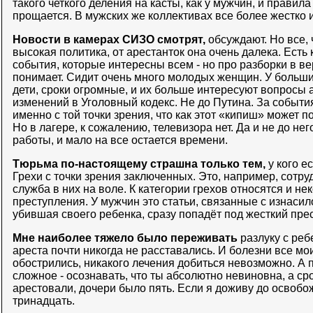
такого четкого деления на касты, как у мужчин, и правил
прощается. В мужских же коллективах все более жестко 
Новости в камерах СИЗО смотрят,
обсуждают. Но все, 
высокая политика, от арестанток она очень далека. Есть
события, которые интересны всем - но про разборки в в
понимает. Сидит очень много молодых женщин. У больши
дети, сроки огромные, и их больше интересуют вопросы 
изменений в Уголовный кодекс. Не до Путина. За событ
именно с той точки зрения, что как этот «кипиш» может п
Но в лагере, к сожалению, телевизора нет. Да и не до не
работы, и мало на все остается времени.
Тюрьма по-настоящему страшна только тем,
у кого ес
Грехи с точки зрения заключенных. Это, например, сотру
служба в них на воле. К категории грехов относятся и н
преступления. У мужчин это статьи, связанные с изнасил
убившая своего ребенка, сразу попадёт под жесткий прес
Мне наиболее тяжело было переживать
разлуку с реб
ареста почти никогда не расставались. И болезни все м
обострились, никакого лечения добиться невозможно. А 
сложное - осознавать, что ты абсолютно невиновна, а сро
арестовали, дочери было пять. Если я доживу до освобож
тринадцать.