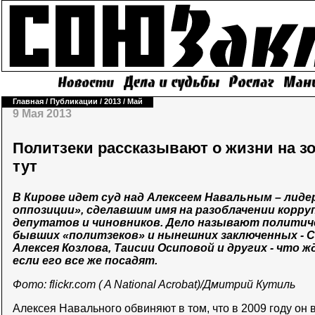
Главная
/
Публикации
/
2013
/
Май
9 Мая 2013
Политзеки рассказывают о жизни на зо
тут
В Кирове идет суд над Алексеем Навальным – лид
оппозиции», сделавшим имя на разоблачении корру
депутатов и чиновников. Дело называют политиче
бывших «политзеков» и нынешних заключенных - С
Алексея Козлова, Таисии Осиповой и других - что ж
если его все же посадят.
Фото: flickr.com ( A National Acrobat)/Дмитрий Кутиль
Алексея Навального обвиняют в том, что в 2009 году он 