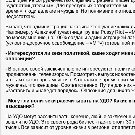
Если идет на сотрудничество с администрацией, пишет д
будет отрицательным. Для преступных авторитетов мы – 
время», люди далекие и чуждые. Но понимание и отноше
недостаткам.
Бывает, что администрация заказывает создание каких-л
Например, у Алехиной (участница группы Pussy Riot – 
по моему мнению, на 100% созданы администрацией лаге
(условно-досрочное освобождение – «МР») готовы пойти 
-
Интересуются ли зеки политикой, какие ходят мнени
оппозиции?
- В основе своей заключенные не интересуются политико
продиктованы телевизором. Посмотреть выпуск новостей
что там скажут про амнистию. А остальное время они смот
мужчины, что женщины. Соответственно, Путин для них «
«заставит» и «наведет порядок». Оппозиция для них то ж
-
Могут ли политзеки рассчитывать на УДО? Какие к
взыскания?
На УДО могут рассчитывать, конечно, любые заключенны
вышли по УДО. Это своего рода бизнес - где-то стоит 30 т
тысяч. Все зависит от уровня жизни в регионе, от аппети