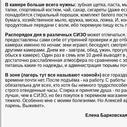
В камере больше всего нужны:
зубная щетка, паста, м
тапки, спортивный костюм, чай, сахар, сигареты (даже ес
понадобятся стиральный порошок, комплект белого посте
бумага, хозяйственное мыло, кружка, миска, ложка. И, к
продуктовые передачи с воли, ибо тюремную пищу есть 
Распорядок дня в различных СИЗО
может отличаться.
предоставлены сами себе от утренней проверки и до отбо
камерах именно по ночам: зеки играют, беседуют, смотря
другими камерами. Днем же - завтрак, обед, ужин, прогу
обыск в камере). Один раз в семь или 10 дней выводят в
достаточно расслабленная атмосфера по сравнению с зо
питаешь какие-то надежды, и администрация тюрьмы почт
В зоне (лагерь тут все называют «зоной»)
все гораздо
времени почти нет. После подъёма - на работу. С работы 
обязательна для всех, кто хотя бы немного трудоспособе
строго отведенные часы. Стирка и принятие душа - по р
лучше, чем в СИЗО, но без покупок в тюремном магазине 
тяжело. Особенно мне с моими болезнями. Но Алексей 
парень. Выживет».
Елена Барковская