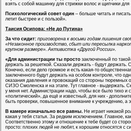
взять с собой машинку для стрижки волос и щипчики для 
Психологический совет один
– больше читать и писать
летит быстрее и с пользой».
Таисия Осипова: «Не до Путина»
За что сидит:
приговорена к восьми годам лишения св
«Незаконное производство, сбыт или пересылка нарко
крупном размере». Активистка «Другой России».
«Для администрации ты просто
заключенный по такой-т
держать за решеткой. Сказали держать - будут держать. Ск
Конечно, если дело громкое и есть какая-то общественная
заключенного будут держать на особом контроле, что од
оказания давления и провокаций со стороны тюремных о
СИЗО Смоленска и на этапе. Тут главное - выдержать. С
у меня нет. Администрации надо, чтобы все было тихо и 
«политический», да ещё и известный, для них - дополнит
быть проверки, повышенное внимание к учреждению, а э
В камере изначально все равны.
Не играет никакой ро
какая у тебя статья. За редким исключением. Главное, ка
Соответственно этому и отношение к тебе будет со сторо
просто: плохих людей не любят, к хорошим относятся с с