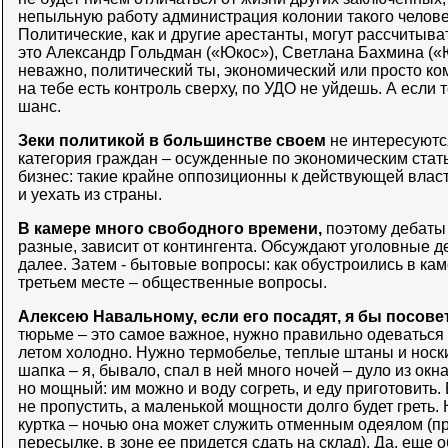
непыльную работу администрация колонии такого человек
Политические, как и другие арестанты, могут рассчитыва
это Александр Гольдман («Юкос»), Светлана Бахмина («Ю
неважно, политический ты, экономический или просто ко
на тебе есть контроль сверху, по УДО не уйдешь. А если т
шанс.
Зеки политикой в большинстве своем
не интересуютс
категория граждан – осужденные по экономическим стат
бизнес: такие крайне оппозиционны к действующей власт
и уехать из страны.
В камере много свободного времени,
поэтому дебаты 
разные, зависит от контингента. Обсуждают уголовные де
далее. Затем - бытовые вопросы: как обустроились в кам
третьем месте – общественные вопросы.
Алексею Навальному, если его посадят, я бы посове
тюрьме – это самое важное, нужно правильно одеваться 
летом холодно. Нужно термобелье, теплые штаны и носк
шапка – я, бывало, спал в ней много ночей – дуло из окн
но мощный: им можно и воду согреть, и еду приготовить.
не пропустить, а маленькой мощности долго будет греть.
куртка – ночью она может служить отменным одеялом (пр
пересылке, в зоне ее придется сдать на склад). Да, еще 