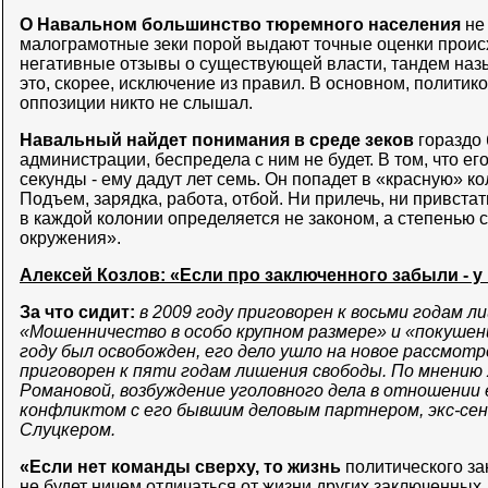
О Навальном большинство тюремного населения
не
малограмотные зеки порой выдают точные оценки проис
негативные отзывы о существующей власти, тандем наз
это, скорее, исключение из правил. В основном, политико
оппозиции никто не слышал.
Навальный найдет понимания в среде зеков
гораздо 
администрации, беспредела с ним не будет. В том, что ег
секунды - ему дадут лет семь. Он попадет в «красную» 
Подъем, зарядка, работа, отбой. Ни прилечь, ни привстат
в каждой колонии определяется не законом, а степенью 
окружения».
Алексей Козлов: «Если про заключенного забыли - у 
За что сидит:
в 2009 году приговорен к восьми годам 
«Мошенничество в особо крупном размере» и «покушени
году был освобожден, его дело ушло на новое рассмотр
приговорен к пяти годам лишения свободы. По мнению
Романовой, возбуждение уголовного дела в отношении 
конфликтом с его бывшим деловым партнером, экс-с
Слуцкером.
«Если нет команды сверху, то жизнь
политического за
не будет ничем отличаться от жизни других заключенных,