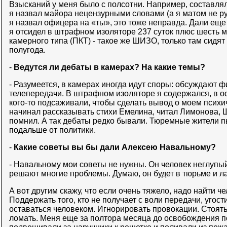
Взысканий у меня было с полсотни. Например, составлял
я назвал майора нецензурными словами (а я матом не ру
я назвал офицера на «ты», это тоже неправда. Дали еще к
я отсидел в штрафном изоляторе 237 суток плюс шесть 
камерного типа (ПКТ) - такое же ШИЗО, только там сидят 
полугода.
-
Ведутся ли дебаты в камерах? На какие темы?
- Разумеется, в камерах иногда идут споры: обсуждают ф
телепередачи. В штрафном изоляторе я содержался, в ос
кого-то подсаживали, чтобы сделать вывод о моем психи
начинал рассказывать стихи Емелина, читал Лимонова, Ш
помнил. А так дебаты редко бывали. Тюремные жители 
подальше от политики.
-
Какие советы вы бы дали Алексею Навальному?
- Навальному мои советы не нужны. Он человек неглупый
решают многие проблемы. Думаю, он будет в тюрьме и л
А вот другим скажу, что если очень тяжело, надо найти ч
Поддержать того, кто не получает с воли передачи, угост
оставаться человеком. Игнорировать провокации. Стоять 
ломать. Меня еще за полтора месяца до освобождения п