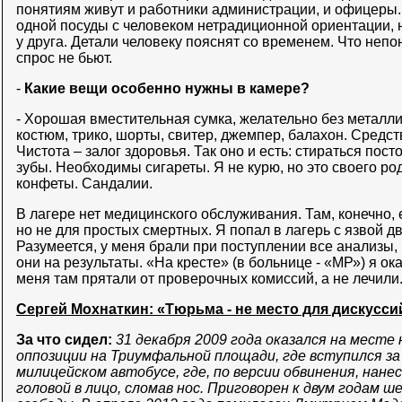
понятиям живут и работники администрации, и офицеры. 
одной посуды с человеком нетрадиционной ориентации, н
у друга. Детали человеку пояснят со временем. Что непо
спрос не бьют.
-
Какие вещи особенно нужны в камере?
- Хорошая вместительная сумка, желательно без металл
костюм, трико, шорты, свитер, джемпер, балахон. Средст
Чистота – залог здоровья. Так оно и есть: стираться пост
зубы. Необходимы сигареты. Я не курю, но это своего ро
конфеты. Сандалии.
В лагере нет медицинского обслуживания. Там, конечно, 
но не для простых смертных. Я попал в лагерь с язвой 
Разумеется, у меня брали при поступлении все анализы,
они на результаты. «На кресте» (в больнице - «МР») я о
меня там прятали от проверочных комиссий, а не лечили
Сергей Мохнаткин: «Тюрьма - не место для дискусси
За что сидел:
31 декабря 2009 года оказался на месте
оппозиции на Триумфальной площади, где вступился за
милицейском автобусе, где, по версии обвинения, нане
головой в лицо, сломав нос. Приговорен к двум годам 