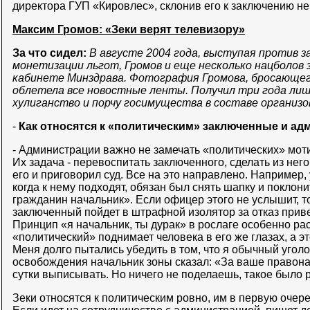
директора ГУП «Кировлес», склонив его к заключению не
Максим Громов: «Зеки верят телевизору»
За что сидел:
В августе 2004 года, выступая против з
монетизации льгот, Громов и еще несколько нацболов 
кабинете Минздрава. Фотография Громова, бросающег
облетела все новостные ленты. Получил три года лиш
хулиганство и порчу госимущества в составе организо
-
Как относятся к «политическим» заключенные и а
- Администрации важно не замечать «политических» моти
Их задача - перевоспитать заключенного, сделать из него
его и приговорил суд. Все на это направлено. Например,
когда к нему подходят, обязан был снять шапку и поклони
гражданин начальник». Если офицер этого не услышит, то
заключенный пойдет в штрафной изолятор за отказ приве
Принцип «я начальник, ты дурак» в рослаге особенно р
«политический» поднимает человека в его же глазах, а э
Меня долго пытались убедить в том, что я обычный уголо
освобождения начальник зоны сказал: «За ваше правон
сутки выписывать. Но ничего не поделаешь, такое было р
Зеки относятся к политическим ровно, им в первую очере