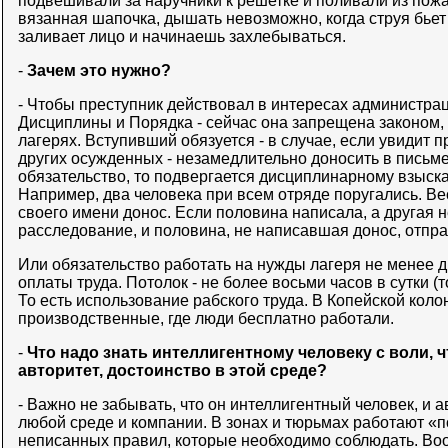
подвешивали за наручники к решетке и поливали из пож
вязанная шапочка, дышать невозможно, когда струя бьет 
заливает лицо и начинаешь захлебываться.
-
Зачем это нужно?
- Чтобы преступник действовал в интересах администрац
Дисциплины и Порядка - сейчас она запрещена законом, 
лагерях. Вступивший обязуется - в случае, если увидит
других осужденных - незамедлительно доносить в письм
обязательство, то подвергается дисциплинарному взыск
Например, два человека при всем отряде поругались. Ве
своего имени донос. Если половина написала, а другая н
расследование, и половина, не написавшая донос, отпр
Или обязательство работать на нужды лагеря не менее д
оплаты труда. Потолок - не более восьми часов в сутки (
То есть использование рабского труда. В Копейской коло
производственные, где люди бесплатно работали.
-
Что надо знать интеллигентному человеку с воли, 
авторитет, достоинство в этой среде?
- Важно не забывать, что он интеллигентный человек, и а
любой среде и компании. В зонах и тюрьмах работают «по
неписанных правил, которые необходимо соблюдать. Воо