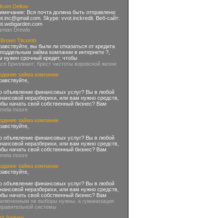
lcom Dellow
имечание: Вся почта должна быть отправлена:
ot.inc@gmail.com
. Skype: vvot.inckredit. Веб-сайт:
ot.webgarden.com
amian Drewlo
 Brown Titcomb
равствуйте, вы были ли отказаться от кредита
 поддельным займа компании в интернете ?,
м нужен срочный кредит, чтобы
ася Бриллиант; Крест чистоты воровской жизни
здание займа компании
равствуйте,
о объявление финансовых услуг? Вы в любой
нансовой неразберихи, или вам нужно средств,
обы начать свой собственный бизнес? Вам
amela moore
здание займа компании
равствуйте,
о объявление финансовых услуг? Вы в любой
нансовой неразберихи, или вам нужно средств,
обы начать свой собственный бизнес? Вам
amela moore
здание займа компании
равствуйте,
о объявление финансовых услуг? Вы в любой
нансовой неразберихи, или вам нужно средств,
обы начать свой собственный бизнес? Вам
аключенным не выборы нужны, а гуманизация
правительной системы
rk Andrew