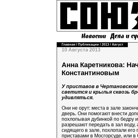
Главная
/
Публикации
/
2013
/
Август
10 Августа 2013
Анна Каретникова: На
Константиновым
У приставов в Чертановском 
светится и крылья сквозь б
удивляться.
Они не орут: места в зале закон
дверь. Они помогают внести допо
похлопывая дубинкой по бедру 
разрешают передать в зал воду, 
сидящего в зале, похлопали его по
приставами в Мосгорсуде, или в