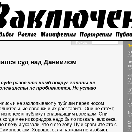
Поиск:
По
Вы
/А
чался суд над Даниилом
Ги
вы
/А
«Н
о 
суде разве что нимб вокруг головы не
/А
ронежилеты не пробиваются. Не устаю
Су
/А
В 
чились и не захлопывают у публики перед носом
от
/А
лнительные лавочки и их расставить. Они не стоЯт,
В 
и испепеляя публику ненавидящим взглядом. Они
/А
а когда мне из коридора надо было позвать человека,
Су
 плечу и указали, что я его зову. Ну и сравните это с
за
 Симоновском. Хорошо, если палками не изобьют.
/А