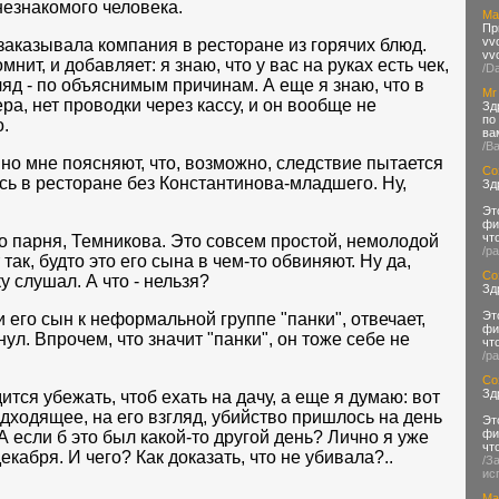
езнакомого человека.
Ma
Пр
vv
заказывала компания в ресторане из горячих блюд.
vv
нит, и добавляет: я знаю, что у вас на руках есть чек,
/D
гляд - по объяснимым причинам. А еще я знаю, что в
Mr
ра, нет проводки через кассу, и он вообще не
Зд
по
.
ва
/В
 но мне поясняют, что, возможно, следствие пытается
Со
сь в ресторане без Константинова-младшего. Ну,
Зд
Эт
фи
чт
 парня, Темникова. Это совсем простой, немолодой
/p
так, будто это его сына в чем-то обвиняют. Ну да,
Со
у слушал. А что - нельзя?
Зд
Эт
 его сын к неформальной группе "панки", отвечает,
фи
ул. Впрочем, что значит "панки", он тоже себе не
чт
/p
Со
Зд
ится убежать, чтоб ехать на дачу, а еще я думаю: вот
одходящее, на его взгляд, убийство пришлось на день
Эт
фи
 если б это был какой-то другой день? Лично я уже
чт
екабря. И чего? Как доказать, что не убивала?..
/З
ис
Ma