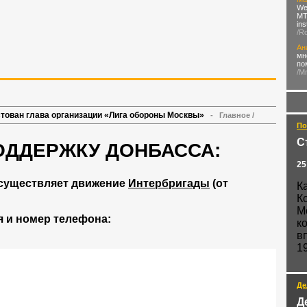
We
MTN
in
/R
Ан
мн
по
/M
стован глава организации «Лига обороны Москвы»
-
Главное
/
По
С
ОДДЕРЖКУ ДОНБАССА:
25
существляет движение
Интербригады
(от
К
К
М
 и номер телефона:
к
в
1
Де
Д