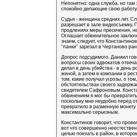
Непонятно: одна служба, но там 
спокойно делающие свою работу.
Судья - женщина средних лет. С
разрешает в зале видеосъемку. П
продлениях меры пресечения, нер
Оглашает обвинительное заключе
знаем, следует, что Константино
"панки" зарезал в Чертаново ран
Допрос подсудимого. Даниил гово
вопросы своих адвокатов отвечае
делал в день убийства - в день
женой, а затем в компании в рес
том, какие получал угрозы, о том,
обстоятельствах своего задержа
свидетелем Сафроновым. Конста
обвинением я мог бы превратить з
поскольку мне неудобно перед о
превратило в разменную монету 
максимально серьезным.
Константинов говорит, что прове
вот что совершенно неестественн
целью поехать в район, в которо