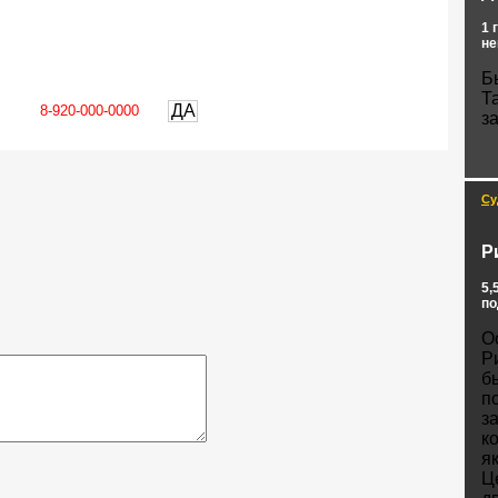
1 
не
Б
Т
ДА
з
Су
Р
5,
по
О
Р
б
п
з
к
я
Ц