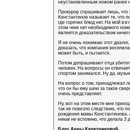
неустановленным ножом ранее н
Прокурор спрашивает лишь, что 
Константинов называет те, что пом
где горячих блюд нет. На мой вз
этом чеке нет необходимого номе
является доказательством ничего
Я не очень понимаю этот диалог,
доказать, что компания веселила
может быть, и пытается.
Потом допрашивают отца убитого
человек. На вопросы он отвечает 
спортом занимался. Ну да, музык
На вопрос о том, принадлежал ли
что он бы ему шею за такое сверн
очень представляет.
Ну, вот на этом месте мне приход
так не повезло следствию, что п
рождения мамы Константинова. А
никак не вспомню, что делала 3 д
Блог
Анны Каретниковой