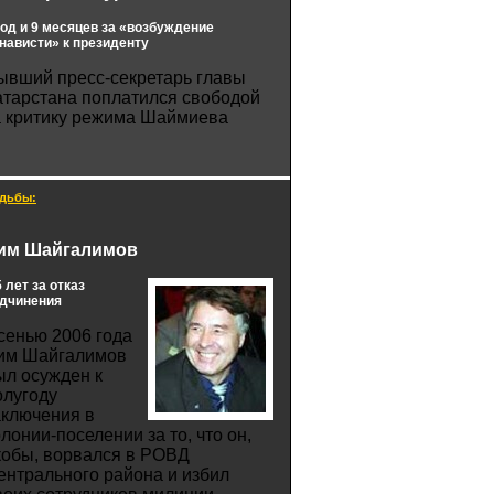
год и 9 месяцев за «возбуждение
нависти» к президенту
ывший пресс-секретарь главы
атарстана поплатился свободой
а критику режима Шаймиева
дьбы:
им Шайгалимов
5 лет за отказ
дчинения
сенью 2006 года
им Шайгалимов
ыл осужден к
олугоду
аключения в
олонии-поселении за то, что он,
кобы, ворвался в РОВД
ентрального района и избил