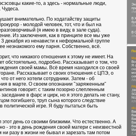
эсэсовцы какие-то, а здесь - нормальные люди,
Эк
 Чудеса.
пр
/А
лушает внимательно. По ходатайству защиты
В 
бу
рокурор - молодой человек, тот, что и был на
/И
азговорчивый (я имею в виду, в зале суда).
В 
ние. Из заключения, как в принципе все мы уже
/И
в 3 декабря из ненависти к неформальной группе
ее незнакомого ему парня. Собственно, всё.
По
рит, что никакого отношения к этому не имеет. На
Ma
т обстоятельно, подробно. Рассказывает о том, что
Вс
Я 
 рождения своей мамы. Всё время находился со своей
ск
торане. Рассказывает о своих отношения с ЦПЭ, о
мо
се
 что от него хотели сотрудники. Затем - об
/М
ния в марте. О своем опознании "заряженным"
PA
нтинов говорит: с таким позорно слепленным
JI
SG
аседание в фарс и цирк, но я этого делать не стану,
NU
тцом погибшего, труп сына которого следствие
/ch
в политической игре. Я буду пытаться быть
ok
Ва
Ва
Ва
л этот день со своими близкими. Что естественно. А
Ва
Ва
о - это в день рождения своей матери с неизвестной
Ми
м ни разу в жизни не бывал и зарезать там потом
/L