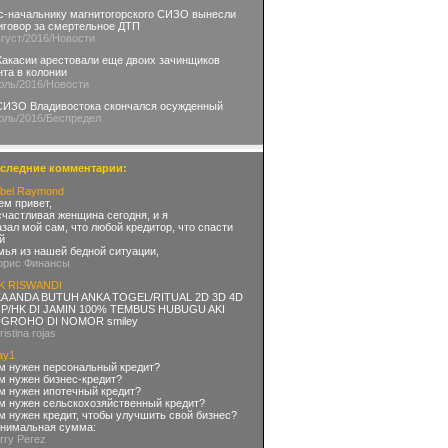
с-начальнику магнитогорского СИЗО вынесли
иговор за смертельное ДТП
вгуст
/2016
/Новости
Хакасии арестовали еще двоих зачинщиков
нта в колонии
юль
/2016
/Новости
СИЗО Владивостока скончался осужденный
юль
/2016
/Беспредел
следние комментарии:
bel Raymond
ем привет,
счастливая женщина сегодня, и я
азал мой сам, что любой кредитор, что спасти
й
мья из нашей бедной ситуации,
орис Финансы
K RISWANDI
KA ANDA BUTUH ANKA TOGEL/RITUAL 2D 3D 4D
P/HK DI JAMIN 100% TEMBUS HUBUGU AKI
GROHO DI NOMOR smiley
ristina rojas
ay1
м нужен персональный кредит?
м нужен бизнес-кредит?
м нужен ипотечный кредит?
м нужен сельскохозяйственный кредит?
м нужен кредит, чтобы улучшить свой бизнес?
нимальная сумма:
arry Perez