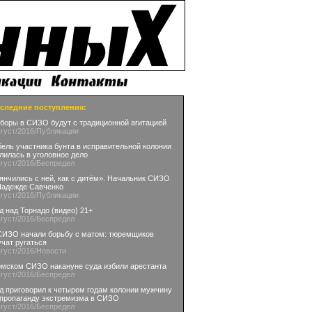
следние поступления:
боры в СИЗО будут с традиционной агитацией
вгуст
/2016
/Публикации
бель участника бунта в исправительной колонии
лилась в уголовное дело
вгуст
/2016
/Беспредел
янчились с ней, как с дитём». Начальник СИЗО
Надежде Савченко
вгуст
/2016
/Публикации
д над Торнадо (видео) 21+
вгуст
/2016
/Беспредел
СИЗО начали борьбу с матом: тюремщиков
учат ругаться
вгуст
/2016
/Новости
омском СИЗО накануне суда избили арестанта
вгуст
/2016
/Беспредел
д приговорил к четырем годам колонии мужчину
 пропаганду экстремизма в СИЗО
вгуст
/2016
/Беспредел