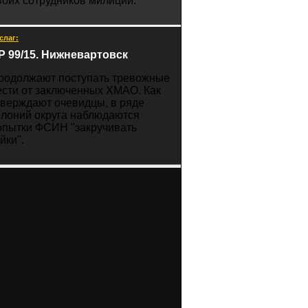
воих сотрудников милиции.
слаг:
Р 99/15. Нижневартовск
родолжают поступать тревожные
ести от заключенных ХМАО. Как
тверждают очевидцы, в ряде
олоний округа наблюдаются
опытки ФСИН "закручивать
йки".