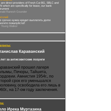
 are direct providers of Fresh Cut BG, SBLC and
 which are specifically for lease, our bank
strument
onald Ranesh Gounder
атолий
е срочно нужен кредит-выплатить долги
могите пожалуйста!!
r Young Walker
ртреты:
танислав Караванский
 лет за антисоветские лозунги
араванский прошел лагеря
олымы, Печоры, Тайшета,
ордовии. Амнистия 1954г., по
оторой срок его уменьшался
половину, освободила его лишь в
960г., на 17-ом году заключения.
ла:
ело Ирека Муртазина