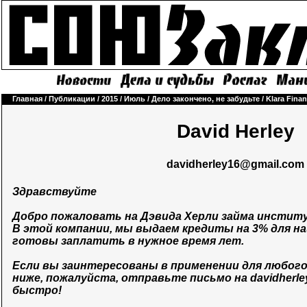
Главная
/
Публикации
/
2015
/
Июль
/
Дело закончено, не забудьте
/
Klara Fina
David Herley
davidherley16@gmail.com
Здравствуйте
Добро пожаловать на Дэвида Херли займа инстит
В этой компании, мы выдаем кредиты на 3% для н
готовы заплатить в нужное время лет.
Если вы заинтересованы в применении для любого
ниже, пожалуйста, отправьте письмо на
davidherl
быстро!