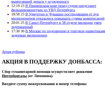
вымогавший деньги у осужденного
12:19 23
В Приморском крае перед судом предстанет
фальшивомонетчик из УВД Петербурга
18:58 23
В Удмуртии и Чувашии пострадавшим от рук
милиционеров отказались повышать суммы компенсаций
20:01 25
В Санкт-Петербурге в 58 отделе милиции умер
задержанный
17:30 30
В Москве по подозрению в торговле наркотикам
задержан милиционер
Архив рубрики
АКЦИЯ В ПОДДЕРЖКУ ДОНБАССА:
Сбор гуманитарной помощи осуществляет движение
Интербригады
(от Лимонова).
Введите сумму пожертвования и номер телефона: