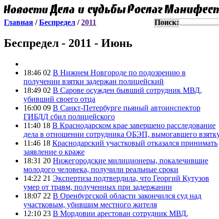
Главная
/
Беспредел
/
2011
Поиск:
Беспредел - 2011 - Июнь
18:46 02
В Нижнем Новгороде по подозрению в
получении взятки задержан полицейский
18:49 02
В Сарове осужден бывший сотрудник МВД,
убивший своего отца
16:00 09
В Санкт-Петербурге пьяный автоинспектор
ГИБДД сбил полицейского
11:40 18
В Краснодарском крае завершено расследование
дела в отношении сотрудника ОБЭП, вымогавшего взятк
11:46 18
Краснодарский участковый отказался принимать
заявление о краже
18:31 20
Нижегородские милиционеры, покалечившие
молодого человека, получили реальные сроки
14:22 21
Экспертиза подтвердила, что Георгий Кутузов
умер от травм, полученных при задержании
18:07 22
В Оренбургской области закончился суд над
участковым, убившим местного жителя
12:10 23
В Мордовии арестован сотрудник МВД,