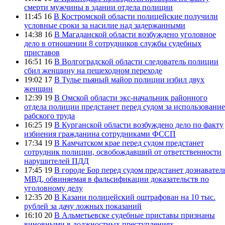
смерти мужчины в здании отдела полиции
11:45 16
В Костромской области полицейские получили
условные сроки за насилие над задержанными
14:38 16
В Магаданской области возбуждено уголовное
дело в отношении 8 сотрудников службы судебных
приставов
16:51 16
В Волгоградской области следователь полиции
сбил женщину на пешеходном переходе
19:02 17
В Тулье пьяный майор полиции избил двух
женщин
12:39 19
В Омской области экс-начальник районного
отдела полиции предстанет перед судом за использование
рабского труда
16:25 19
В Курганской области возбуждено дело по факту
избиения гражданина сотрудниками ФССП
17:34 19
В Камчатском крае перед судом предстанет
сотрудник полиции, освобождавший от ответственности
нарушителей ПДД
17:45 19
В городе Бор перед судом предстанет дознавател
МВД, обвиняемая в фальсификации доказательств по
уголовному делу
12:35 20
В Казани полицейский оштрафован на 10 тыс.
рублей за дачу ложных показаний
16:10 20
В Альметьевске судебные приставы признаны
виновными в должностных преступлениях