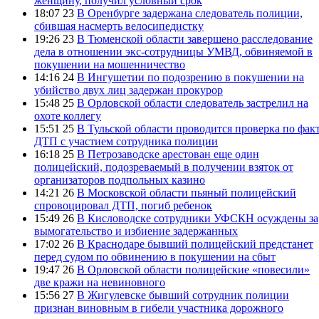
женщину, получил условный срок
18:07 23
В Оренбурге задержана следователь полиции,
сбившая насмерть велосипедистку
19:26 23
В Тюменской области завершено расследование
дела в отношении экс-сотрудницы УМВД, обвиняемой в
покушении на мошенничество
14:16 24
В Ингушетии по подозрению в покушении на
убийство двух лиц задержан прокурор
15:48 25
В Орловской области следователь застрелил на
охоте коллегу
15:51 25
В Тульской области проводится проверка по фак
ДТП с участием сотрудника полиции
16:18 25
В Петрозаводске арестован еще один
полицейский, подозреваемый в получении взяток от
организаторов подпольных казино
14:21 26
В Московской области пьяный полицейский
спровоцировал ДТП, погиб ребенок
15:49 26
В Кисловодске сотрудники УФСКН осуждены за
вымогательство и избиение задержанных
17:02 26
В Краснодаре бывший полицейский предстанет
перед судом по обвинению в покушении на сбыт
19:47 26
В Орловской области полицейские «повесили»
две кражи на невиновного
15:56 27
В Жигулевске бывший сотрудник полиции
признан виновным в гибели участника дорожного