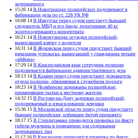
задержанного
15:26 14
В Новотроицке полицейских подозревают в
фабрикации дела по ст. 228 УК РФ
16:08 14
В Иркутске перед судом престанут бывший
следователь МВД и его банда, похитившие 40 кг
золотосодержащего концентрата
16:21 14
В Новокузнецке осужден полицейский,
вымогавший взятку у водителя
16:31 14
В Жуковском перед судом предстанет бывший
начальник угрозыска, вымогавший у гражданина четыре
«айфона»
17:29 14
В Краснодарском крае сотрудник полиции
подозревается фабрикации административного дела
18:13 14
В Казани перед судом предстанет дознаватель
отдела полиции, обвиняемая в служебном подлоге
18:23 14
В Челябинске задержаны полицейские,
применявшие пытки к местному жителю
14:32 15
В Ростове-на-Дону задержан полицейский,
подозреваемый в изнасиловании девушки
15:36 15
В Московской области перед судом предстанут
бывшие полицейские, избившие битой прохожего
18:17 15
В Стерлитамаке проводится проверка по факту
гибели мужчины в помещении для содержания
задержанных лиц
11:12 16
В Краснодаре проводится проверка по факту