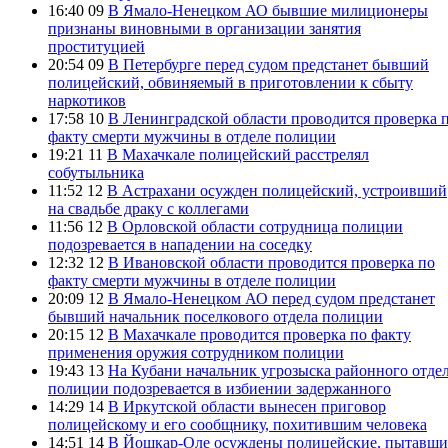
16:40 09
В Ямало-Ненецком АО бывшие милиционеры
признаны виновными в организации занятия
проституцией
20:54 09
В Петербурге перед судом предстанет бывший
полицейский, обвиняемый в приготовлении к сбыту
наркотиков
17:58 10
В Ленинградской области проводится проверка 
факту смерти мужчины в отделе полиции
19:21 11
В Махачкале полицейский расстрелял
собутыльника
11:52 12
В Астрахани осужден полицейский, устроивший
на свадьбе драку с коллегами
11:56 12
В Орловской области сотрудница полиции
подозревается в нападении на соседку
12:32 12
В Ивановской области проводится проверка по
факту смерти мужчины в отделе полиции
20:09 12
В Ямало-Ненецком АО перед судом предстанет
бывший начальник поселкового отдела полиции
20:15 12
В Махачкале проводится проверка по факту
применения оружия сотрудником полиции
19:43 13
На Кубани начальник угрозыска районного отде
полиции подозревается в избиении задержанного
14:29 14
В Иркутской области вынесен приговор
полицейскому и его сообщнику, похитившим человека
14:51 14
В Йошкар-Оле осуждены полицейские, пытавши