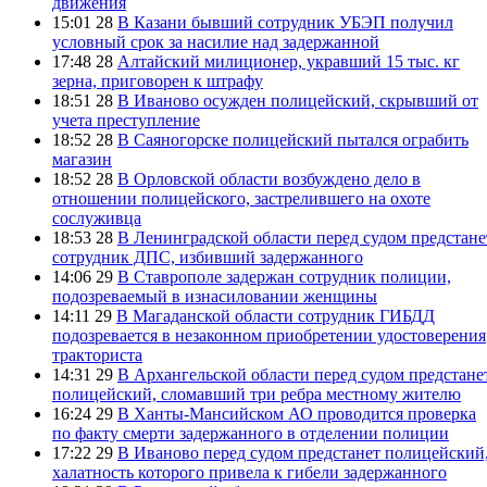
движения
15:01 28
В Казани бывший сотрудник УБЭП получил
условный срок за насилие над задержанной
17:48 28
Алтайский милиционер, укравший 15 тыс. кг
зерна, приговорен к штрафу
18:51 28
В Иваново осужден полицейский, скрывший от
учета преступление
18:52 28
В Саяногорске полицейский пытался ограбить
магазин
18:52 28
В Орловской области возбуждено дело в
отношении полицейского, застрелившего на охоте
сослуживца
18:53 28
В Ленинградской области перед судом предстане
сотрудник ДПС, избивший задержанного
14:06 29
В Ставрополе задержан сотрудник полиции,
подозреваемый в изнасиловании женщины
14:11 29
В Магаданской области сотрудник ГИБДД
подозревается в незаконном приобретении удостоверения
тракториста
14:31 29
В Архангельской области перед судом предстане
полицейский, сломавший три ребра местному жителю
16:24 29
В Ханты-Мансийском АО проводится проверка
по факту смерти задержанного в отделении полиции
17:22 29
В Иваново перед судом предстанет полицейский
халатность которого привела к гибели задержанного