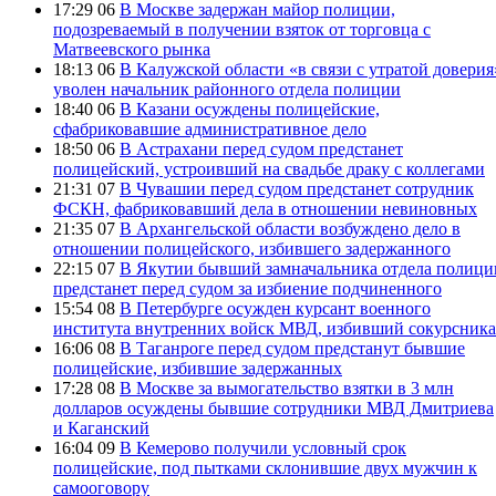
17:29 06
В Москве задержан майор полиции,
подозреваемый в получении взяток от торговца с
Матвеевского рынка
18:13 06
В Калужской области «в связи с утратой доверия
уволен начальник районного отдела полиции
18:40 06
В Казани осуждены полицейские,
сфабриковавшие административное дело
18:50 06
В Астрахани перед судом предстанет
полицейский, устроивший на свадьбе драку с коллегами
21:31 07
В Чувашии перед судом предстанет сотрудник
ФСКН, фабриковавший дела в отношении невиновных
21:35 07
В Архангельской области возбуждено дело в
отношении полицейского, избившего задержанного
22:15 07
В Якутии бывший замначальника отдела полици
предстанет перед судом за избиение подчиненного
15:54 08
В Петербурге осужден курсант военного
института внутренних войск МВД, избивший сокурсника
16:06 08
В Таганроге перед судом предстанут бывшие
полицейские, избившие задержанных
17:28 08
В Москве за вымогательство взятки в 3 млн
долларов осуждены бывшие сотрудники МВД Дмитриева
и Каганский
16:04 09
В Кемерово получили условный срок
полицейские, под пытками склонившие двух мужчин к
самооговору