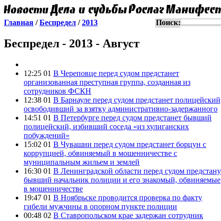
Главная
/
Беспредел
/
2013
Поиск:
Беспредел - 2013 - Август
12:25 01
В Череповце перед судом предстанет
организованная преступная группа, созданная из
сотрудников ФСКН
12:38 01
В Барнауле перед судом предстанет полицейский
освободивший за взятку административно-задержанного
14:51 01
В Петербурге перед судом предстанет бывший
полицейский, избивший соседа «из хулиганских
побуждений»
15:02 01
В Чувашии перед судом предстанет борцун с
коррупцией, обвиняемый в мошенничестве с
муниципальным жильем и землей
16:30 01
В Ленинградской области перед судом предстану
бывший начальник полиции и его знакомый, обвиняемые
в мошенничестве
19:47 01
В Ноябрьске проводится проверка по факту
гибели мужчины в опорном пункте полиции
00:48 02
В Ставропольском крае задержан сотрудник