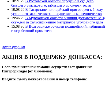
18:21 29
В Ростовской области передано в суд дело
бывшего участкового, забившего до смерти тестя
19:08 29
В Татарстане полицейский приговорен к 1 году
условного заключения за покушение на мошенничество
19:46 29
В Мурманской области бывший дознаватель МВ
осужден за фальсификацию материалов уголовного дела
15:08 30
В Волгодонске осужден полицейский, избивший
и ограбивший прохожего
Архив рубрики
АКЦИЯ В ПОДДЕРЖКУ ДОНБАССА:
Сбор гуманитарной помощи осуществляет движение
Интербригады
(от Лимонова).
Введите сумму пожертвования и номер телефона: