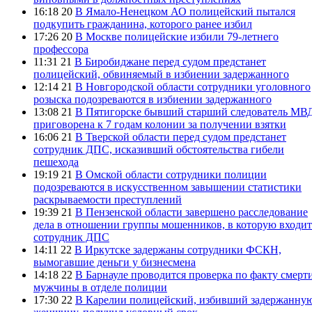
16:18 20
В Ямало-Ненецком АО полицейский пытался
подкупить гражданина, которого ранее избил
17:26 20
В Москве полицейские избили 79-летнего
профессора
11:31 21
В Биробиджане перед судом предстанет
полицейский, обвиняемый в избиении задержанного
12:14 21
В Новгородской области сотрудники уголовного
розыска подозреваются в избиении задержанного
13:08 21
В Пятигорске бывший старший следователь МВ
приговорена к 7 годам колонии за получении взятки
16:06 21
В Тверской области перед судом предстанет
сотрудник ДПС, исказивший обстоятельства гибели
пешехода
19:19 21
В Омской области сотрудники полиции
подозреваются в искусственном завышении статистики
раскрываемости преступлений
19:39 21
В Пензенской области завершено расследование
дела в отношении группы мошенников, в которую входит
сотрудник ДПС
14:11 22
В Иркутске задержаны сотрудники ФСКН,
вымогавшие деньги у бизнесмена
14:18 22
В Барнауле проводится проверка по факту смерт
мужчины в отделе полиции
17:30 22
В Карелии полицейский, избивший задержанну