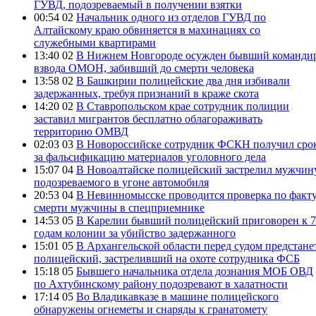
ГУВД, подозреваемый в получении взятки
00:54 02
Начальник одного из отделов ГУВД по
Алтайскому краю обвиняется в махинациях со
служебными квартирами
13:40 02
В Нижнем Новгороде осужден бывший команди
взвода ОМОН, забивший до смерти человека
13:58 02
В Башкирии полицейские два дня избивали
задержанных, требуя признаний в краже скота
14:20 02
В Ставропольском крае сотрудник полиции
заставил мигрантов бесплатно облагораживать
территорию ОМВД
02:03 03
В Новороссийске сотрудник ФСКН получил сро
за фальсификацию материалов уголовного дела
15:07 04
В Новоалтайске полицейский застрелил мужчину
подозреваемого в угоне автомобиля
20:53 04
В Невинномысске проводится проверка по факт
смерти мужчины в спецприемнике
14:53 05
В Карелии бывший полицейский приговорен к 7
годам колонии за убийство задержанного
15:01 05
В Архангельской области перед судом предстане
полицейский, застреливший на охоте сотрудника ФСБ
15:18 05
Бывшего начальника отдела дознания МОБ ОВД
по Ахтубинскому району подозревают в халатности
17:14 05
Во Владикавказе в машине полицейского
обнаружены огнеметы и снаряды к гранатомету