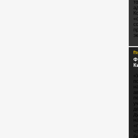
т
а
К
«
с
п
э
Ро
Ф
К
«
п
н
а
п
у
д
д
н
«
ч
б