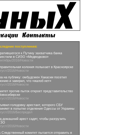
следние поступления:
ратившегося к Путину захватчика банка
местили в СИЗО «Медведково»
ентябрь
/2016
/Новости
правительная колония полыхает в Красноярске
вгуст
/2016
/Новости
ра на публику: омбудсмен Хакасии посетил
лонию и заверил, что «жалоб нет»
вгуст
/2016
/Новости
митет против пыток откроет представительство
Новосибирске
вгуст
/2016
/Новости
ъявил голодовку арестант, которого СБУ
виняет в попытке отделения Одессы от Украины
вгуст
/2016
/Беспредел
д домашний арест садят, чтобы разгрузить
ИЗО
вгуст
/2016
/Новости
к Следственный комитет пытается отправить в