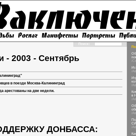
Поиск:
По
Об
 - 2003 - Сентябрь
по
/С
Ис
/А
Калининград"
Иг
ко
вцев в поезде Москва-Калининград
/А
да арестованы на две недели.
Ко
в 
/А
Об
об
/А
По
С
ОДДЕРЖКУ ДОНБАССА:
/А
Ка