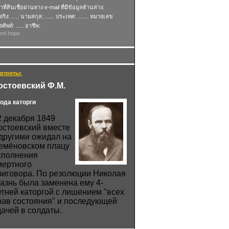
าที่สินเชื่อผ่านทาง e-mail ที่มีข้อมูลด้านล่าง:
อจริง: ..... นามสกุล: ...... ประเทศ: ....... หมายเลข
ศัพท์: ..... อาชีพ:
rit hope
ртреты:
остоевский Ф.М.
года каторги
2 декабря 1849
остоевский вместе
 другими ожидал на
емёновском плацу
сполнения
мертного
риговора. По резолюции Николая
 казнь была заменена ему 4-
етней каторгой с лишением "всех
рав состояния" и последующей
дачей в солдаты.