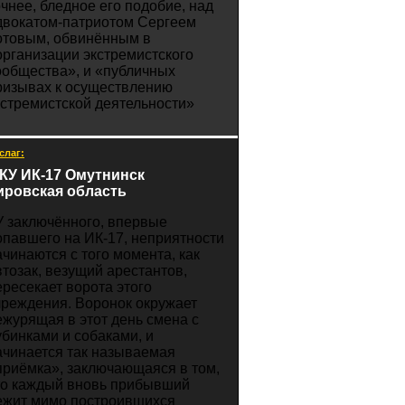
очнее, бледное его подобие, над
двокатом-патриотом Сергеем
отовым, обвинённым в
организации экстремистского
ообщества», и «публичных
ризывах к осуществлению
кстремистской деятельности»
слаг:
КУ ИК-17 Омутнинск
ировская область
У заключённого, впервые
опавшего на ИК-17, неприятности
ачинаются с того момента, как
втозак, везущий арестантов,
ересекает ворота этого
чреждения. Воронок окружает
ежурящая в этот день смена с
убинками и собаками, и
ачинается так называемая
приёмка», заключающаяся в том,
то каждый вновь прибывший
ежит мимо построившихся