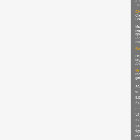
/Г
те
CH
Cr
Le
Мы
пе
пр
/З
ис
Ro
Hel
urg
/D
Mr
re
gm
คุณ
ทาง
5,0
ถือ
กา
ปร
ออก
แล
ทั
re