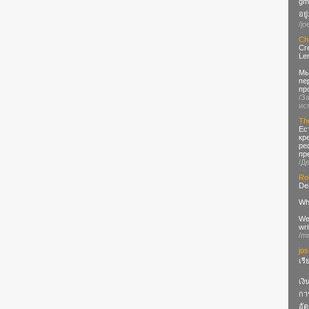
gma
อยู่
/jo
Ch
Cr
Le
Мы
пе
пр
/З
ис
Th
Ес
кр
ре
пр
/Д
Ro
Dea
Wh
We
wri
/m
jo
เร
เงิ
กา
อัต