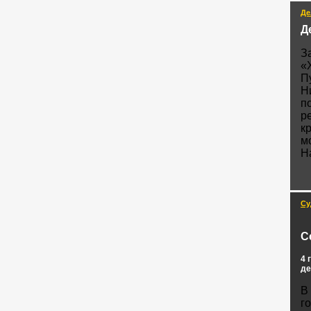
Де
Д
З
«
П
Н
п
р
к
м
Н
Су
С
4 
де
В
г