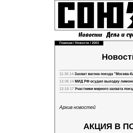
Главная
/
Новости
/
2003
Новости
11:36 14
Захват вагона поезда "Москва-
12:36 14
МИД РФ осудил выходку лимоно
12:18 17
Участники мирного захвата поез
Архив новостей
АКЦИЯ В П