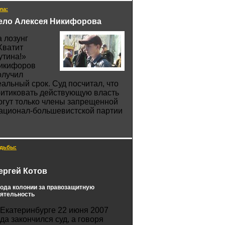
ла:
ело Алексея Никифорова
а лозунг
Хватит
утина!»
икифоров
олучил
еальный срок. Суд посчитал, что
ритиковать действующую власть
огут только члены запрещенной
ационал-большевистской партии
дьбы:
ергей Котов
года колонии за правозащитную
ятельность
 Екатеринбурге 22 июня 2007
ода закончился суд, а говоря