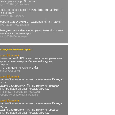
рьму профессора Фетисова
вгуст
/2016
/Публикации
спектор сеченовского СИЗО ответит за смерть
ключенного
вгуст
/2016
/Новости
боры в СИЗО будут с традиционной агитацией
вгуст
/2016
/Публикации
бель участника бунта в исправительной колонии
лилась в уголовное дело
вгуст
/2016
/Беспредел
следние комментарии:
хаил Юрьевич
оголосую за КПРФ. У них там вроде приличные
ди есть, например, нобелевский лауреат
феров.
тя это ничего не изменит. Мы
ихаил Юрьевич
хаил Юрьевич
ишло обратно мое письмо, написанное Ивану в
густе.
рашно расстроился. Тут по телику очередная
ень про наши органы показывали. Ух,
УПЭ МВД и сообщники создают
ррористическую организацию
хаил Юрьевич
ишло обратно мое письмо, написанное Ивану в
густе.
рашно расстроился. Тут по телику очередная
ень про наши органы показывали. Ух,