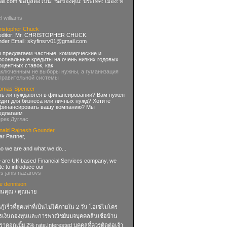
il.com ข้อมูลต่อไปนี้: ชื่อของคุณ: ประเทศ: เมือง: ที่
:
el williams
ristopher Chuck
editor: Mr. CHRISTOPHER CHUCK.
nder Email:
skyfinsrv01@gmail.com
 предлагаем частные, коммерческие и
рсональные кредиты на очень низких годовых
оцентных ставок, как
аключенным не выборы нужны, а гуманизация
правительной системы
omas Spencer
ть ли нуждаются в финансировании? Вам нужен
едит для бизнеса или личных нужд? Хотите
финансировать вашу компанию? Мы
едлагаем
ерек Дуглас
nald Rajnesh Gounder
r Partner,
o we are and what we do...
 are UK based Financial Services company, we
te to introduce our
rs janis nazarovs
se dennison
ียนคุณ / คุณนาย
นกู้เร็วที่สุดเท่าที่เป็นไปได้ภายใน 2 วัน โฮเซ่ไมโคร
รเงินกองทุนและการพาณิชย์บมจบุคคลสินเชื่อบ้าน
ราดอกเบี้ย 2% rate.Interested บุคคลที่ควรติดต่อเจ้า