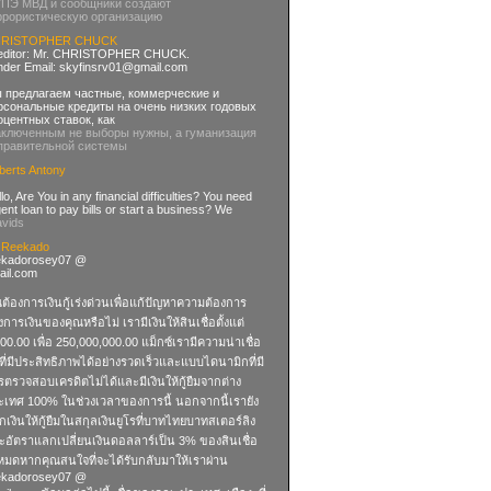
УПЭ МВД и сообщники создают
ррористическую организацию
RISTOPHER CHUCK
editor: Mr. CHRISTOPHER CHUCK.
nder Email:
skyfinsrv01@gmail.com
 предлагаем частные, коммерческие и
рсональные кредиты на очень низких годовых
оцентных ставок, как
аключенным не выборы нужны, а гуманизация
правительной системы
berts Antony
lo, Are You in any financial difficulties? You need
ent loan to pay bills or start a business? We
avids
 Reekado
ekadorosey07 @
ail.com
ต้องการเงินกู้เร่งด่วนเพื่อแก้ปัญหาความต้องการ
การเงินของคุณหรือไม่ เรามีเงินให้สินเชื่อตั้งแต่
00.00 เพื่อ 250,000,000.00 แม็กซ์เรามีความน่าเชื่อ
ที่มีประสิทธิภาพได้อย่างรวดเร็วและแบบไดนามิกที่มี
รตรวจสอบเครดิตไม่ได้และมีเงินให้กู้ยืมจากต่าง
ะเทศ 100% ในช่วงเวลาของการนี้ นอกจากนี้เรายัง
เงินให้กู้ยืมในสกุลเงินยูโรที่บาทไทยบาทสเตอร์ลิง
ะอัตราแลกเปลี่ยนเงินดอลลาร์เป็น 3% ของสินเชื่อ
้งหมดหากคุณสนใจที่จะได้รับกลับมาให้เราผ่าน
ekadorosey07 @