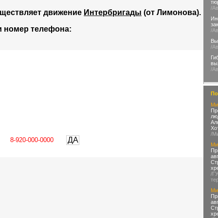
тю
/А
уществляет движение
Интербригады
(от Лимонова).
Ин
за
и номер телефона:
/А
Вы
/А
Ги
вы
/А
По
Ми
Пр
лю
Ал
Хо
/М
ДА
Ми
Пр
ав
Ст
хр
/Г
те
Ми
Пр
ав
Ст
хр