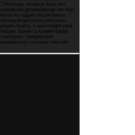
СИНовцев, которые бьют его
езиновыми дубинками до тех пор,
ока он не падает лицом вниз».
ебольшая цитата из рассказа,
ающая понять, о чем пойдет речь
 письме. Какие-то комментарии
ут излишни. Предлагаем
знакомиться с полным текстом: