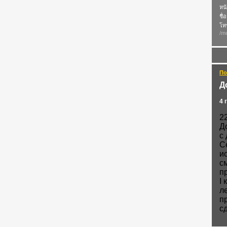
หน้
ชื่
โทร
/me
По
Д
4 
2
Д
с
С
и
с
п
I
л
п
с