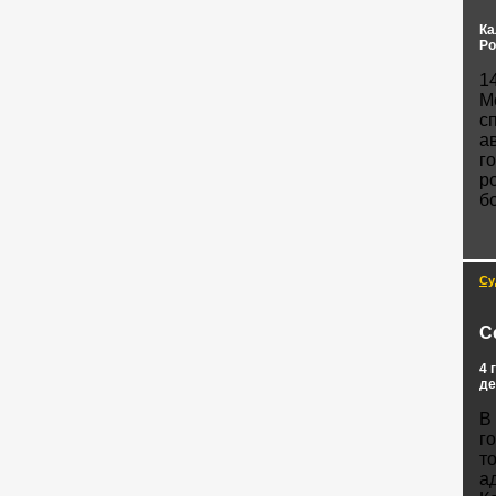
Ка
Ро
1
М
с
а
г
р
б
Су
С
4 
де
В
г
т
а