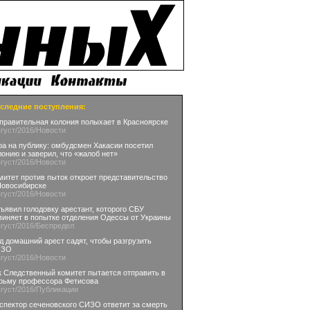
следние поступления:
правительная колония полыхает в Красноярске
вгуст
/2016
/Новости
ра на публику: омбудсмен Хакасии посетил
лонию и заверил, что «жалоб нет»
вгуст
/2016
/Новости
митет против пыток откроет представительство
Новосибирске
вгуст
/2016
/Новости
ъявил голодовку арестант, которого СБУ
виняет в попытке отделения Одессы от Украины
вгуст
/2016
/Беспредел
д домашний арест садят, чтобы разгрузить
ИЗО
вгуст
/2016
/Новости
к Следственный комитет пытается отправить в
рьму профессора Фетисова
вгуст
/2016
/Публикации
спектор сеченовского СИЗО ответит за смерть