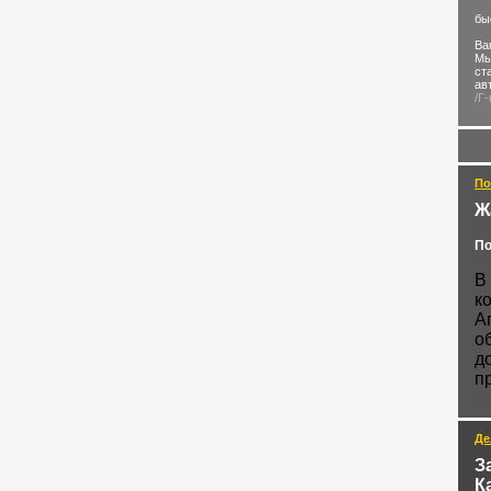
бы
Ва
Мы
ст
ав
/Г
По
Ж
По
В
к
А
о
д
п
Де
З
К