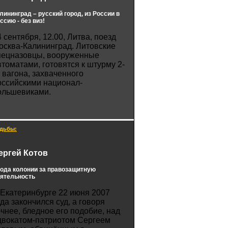
лининград – русский город, из России в
ссию - без виз!
4 сентября, 12.00, Литва, поезд
осква-Калининград. Литовские
пецназовцы, вооруженные
втоматами, готовятся к штурму 2-
о вагона, захваченного
оссийскими национал-
ольшевиками.
дьбы:
ергей Котов
года колонии за правозащитную
ятельность
 Екатеринбурге 22 июня 2007
ода закончился суд, а говоря
очнее, бледное его подобие, над
двокатом-патриотом Сергеем