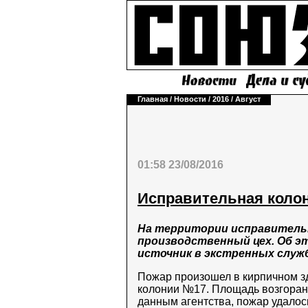
Главная
/
Новости
/
2016
/
Август
01:58 23/08/2016
Исправительная колон
На территории исправительн
производственный цех. Об э
источник в экстренных служб
Пожар произошел в кирпичном з
колонии №17. Площадь возгорани
данным агентства, пожар удалос