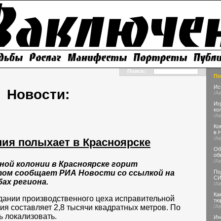
Поиск:
По
Ис
Новости:
/А
Иг
ко
/А
Ко
в 
/А
ия полыхает в Красноярске
Об
об
/А
ой колонии в Красноярске горит
По
том сообщает РИА Новости со ссылкой на
С
ах региона.
/А
Ка
дании производственного цеха исправительной
тю
/А
я составляет 2,8 тысячи квадратных метров. По
ь локализовать.
Ин