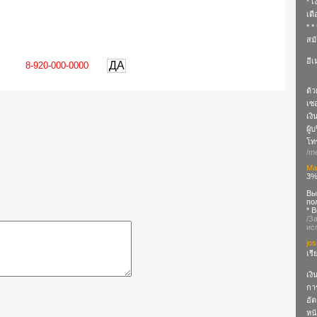
* เ
เด
* *
สมั
อีเ
ДА
ด้
เซอ
เงิ
ผู้
โทร
/me
Ma
3%
Вы
по
* 
/З
ис
jo
เร
เงิ
กา
อัต
หน้