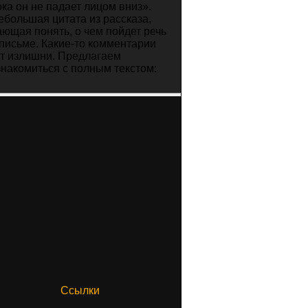
ока он не падает лицом вниз».
ебольшая цитата из рассказа,
ающая понять, о чем пойдет речь
 письме. Какие-то комментарии
ут излишни. Предлагаем
знакомиться с полным текстом:
Ссылки