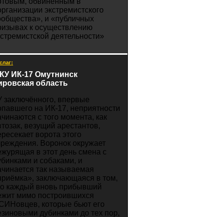
отовым, обвинённым в
организации экстремистского
ообщества», и «публичных
ризывах к осуществлению
кстремистской деятельности»
слаг:
КУ ИК-17 Омутнинск
ировская область
У заключённого, впервые
опавшего на ИК-17, неприятности
ачинаются с того момента, как
втозак, везущий арестантов,
ересекает ворота этого
чреждения. Воронок окружает
ежурящая в этот день смена с
убинками и собаками, и
ачинается так называемая
приёмка», заключающаяся в том,
то каждый вновь прибывший
ежит мимо построившихся
СИНовцев, которые бьют его
езиновыми дубинками до тех пор,