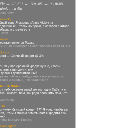
อจริง: ..... นามสกุล: ...... ประเทศ: ....... หมายเลข
ศัพท์: ..... อาชีพ:
hoda Smith
ia vicky
брый день Я миссис (Annia Vicky) из
единенных Штатах Америки, я остался в штате
абама, и у меня есть
r John
лирль
оклятая вонючая Рашка
КУ ИК-18 \"Полярная Сова\" поселок Харп ЯНАО
ot Licon
ивет ... Срочный кредит @ 3%
ть ли у вас срочный кредит нужно, чтобы
истить ваши долги, или
 должны дополнительный
гра на публику: омбудсмен Хакасии посетил
лонию и заверил, что «жалоб нет»
RD HARBART
к у тебя сегодня дела? ам господин Хабат и я
лжен сказать вам, как рада сообщить Вам, что
ы
avid Herley
e101
м нужен быстрый кредит ??? Я хочу, чтобы вы
али, что мы можем помочь вам с кредита вам
жно.
ynthia Morgans Funding
xwell lugard