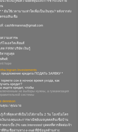
งื่อนไขเงินกู้ที่มีความยืดหยุ่นและการชำระเงินราย
ือน
 * * มันใช้เวลานานเท่าใดเพื่อเป็นเงินทุน? หลังจากส่ง
ครขอสินเชื่อ
มล์:
cashfirmarena@gmail.com
วยความเคารพ
ร์โจเอลวิลเลียมส์
นสด FIRM บริษัท เงินกู้
บริหารสูงสุด
ศัพท์:
rit hope
rtha Ingram Investements
 предложение кредита ПОДАТЬ ЗАЯВКУ *
 теряете сон в ночное время ухода, как
лучить кредит?
Вы ищете кредит, чтобы
аключенным не выборы нужны, а гуманизация
правительной системы
se dennison
ียนคุณ / คุณนาย
นกู้เร็วที่สุดเท่าที่เป็นไปได้ภายใน 2 วัน โฮเซ่ไมโคร
รเงินกองทุนและการพาณิชย์บมจบุคคลสินเชื่อบ้าน
ราดอกเบี้ย 2% rate.Interested บุคคลที่ควรติดต่อเจ้า
าที่สินเชื่อผ่านทาง e-mail ที่มีข้อมูลด้านล่าง: