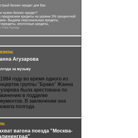
стрый бизнес-кредит для Вас
м нужен бизнес-кредит?
 предлагаем кредиты на уровне 3% процентной
авки. Выдаем персональные кредиты,
токредиты, ипотечные кредиты,
-н Рам Кумар
ртреты:
анна Агузарова
лгода за музыку
 1984 году во время одного из
онцертов группы "Браво" Жанна
гузарова была арестована по
бвинению в подделке
окументов. В заключении она
ровела полгода.
ла:
ахват вагона поезда "Москва-
алининград"