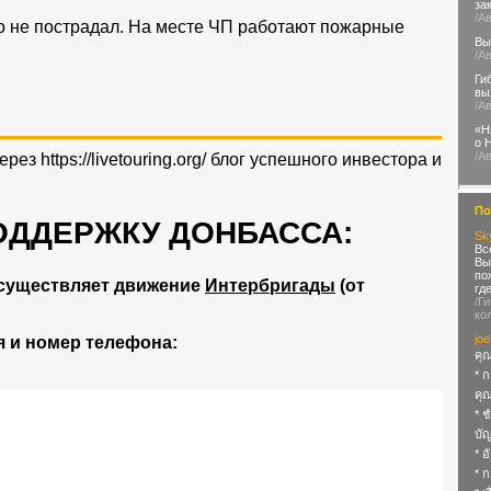
за
/А
о не пострадал. На месте ЧП работают пожарные
Вы
/А
Ги
вы
/А
«Н
о 
/А
через
https://livetouring.org/
блог успешного инвестора и
По
ОДДЕРЖКУ ДОНБАССА:
Sk
Вс
Вы
по
существляет движение
Интербригады
(от
гд
/Г
ко
joe
 и номер телефона:
คุณ
* 
คุ
* ช
บั
* อ
* 