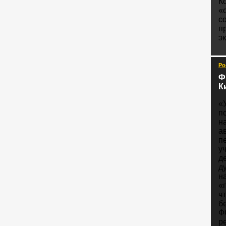
К
«
с
п
э
Ро
Ф
К
«
п
н
а
п
у
д
д
н
«
ч
б
Ф
р