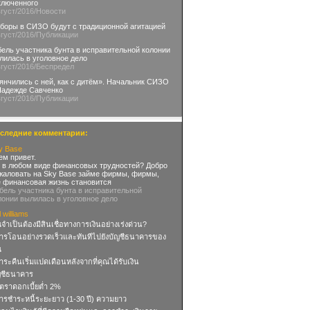
ключенного
вгуст
/2016
/Новости
боры в СИЗО будут с традиционной агитацией
вгуст
/2016
/Публикации
бель участника бунта в исправительной колонии
лилась в уголовное дело
вгуст
/2016
/Беспредел
янчились с ней, как с дитём». Начальник СИЗО
Надежде Савченко
вгуст
/2016
/Публикации
следние комментарии:
y Base
ем привет.
 в любом виде финансовых трудностей? Добро
жаловать на Sky Base займе фирмы, фирмы,
е финансовая жизнь становится
ибель участника бунта в исправительной
лонии вылилась в уголовное дело
l williams
จำเป็นต้องมีสินเชื่อทางการเงินอย่างเร่งด่วน?
การโอนอย่างรวดเร็วและทันทีไปยังบัญชีธนาคารของ
ณ
ําระคืนเริ่มแปดเดือนหลังจากที่คุณได้รับเงิน
ญชีธนาคาร
ัตราดอกเบี้ยต่ำ 2%
การชำระหนี้ระยะยาว (1-30 ปี) ความยาว