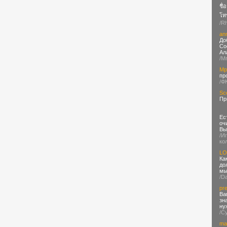
ชื่
โทร
/R
ann
До
Со
Ал
/M
Мр
пр
/Ф
Sc
Пр
Ес
оч
Вы
/И
ко
LO
Ка
до
м
/D
pr
Ва
зн
ну
/C
ma