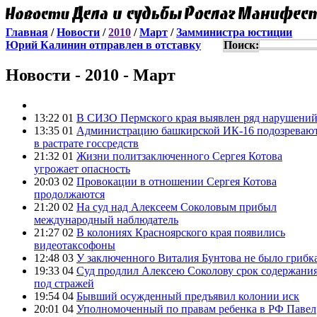
Главная
/
Новости
/
2010
/
Март
/
Замминистра юстиции
Юрий Калинин отправлен в отставку
Поиск:
Новости - 2010 - Март
13:22 01
В СИЗО Пермского края выявлен ряд нарушени
13:35 01
Администрацию башкирской ИК-16 подозреваю
в растрате госсредств
21:32 01
Жизни политзаключенного Сергея Котова
угрожает опасность
20:03 02
Провокации в отношении Сергея Котова
продолжаются
21:20 02
На суд над Алексеем Соколовым прибыл
международный наблюдатель
21:27 02
В колониях Красноярского края появились
видеотаксофоны
12:48 03
У заключенного Виталия Бунтова не было грибк
19:33 04
Суд продлил Алексею Соколову срок содержани
под стражей
19:54 04
Бывший осужденный предъявил колонии иск
20:01 04
Уполномоченный по правам ребенка в РФ Павел