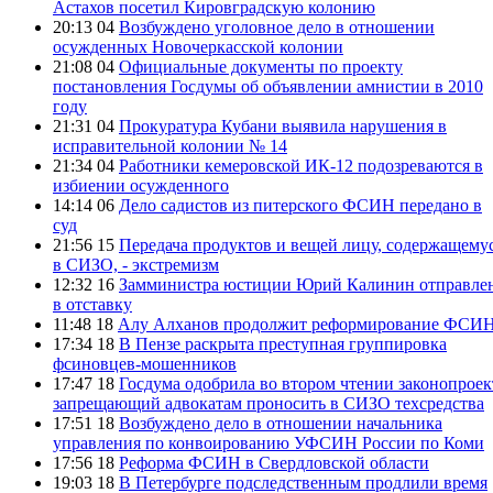
Астахов посетил Кировградскую колонию
20:13 04
Возбуждено уголовное дело в отношении
осужденных Новочеркасской колонии
21:08 04
Официальные документы по проекту
постановления Госдумы об объявлении амнистии в 2010
году
21:31 04
Прокуратура Кубани выявила нарушения в
исправительной колонии № 14
21:34 04
Работники кемеровской ИК-12 подозреваются в
избиении осужденного
14:14 06
Дело садистов из питерского ФСИН передано в
суд
21:56 15
Передача продуктов и вещей лицу, содержащему
в СИЗО, - экстремизм
12:32 16
Замминистра юстиции Юрий Калинин отправле
в отставку
11:48 18
Алу Алханов продолжит реформирование ФСИ
17:34 18
В Пензе раскрыта преступная группировка
фсиновцев-мошенников
17:47 18
Госдума одобрила во втором чтении законопроек
запрещающий адвокатам проносить в СИЗО техсредства
17:51 18
Возбуждено дело в отношении начальника
управления по конвоированию УФСИН России по Коми
17:56 18
Реформа ФСИН в Свердловской области
19:03 18
В Петербурге подследственным продлили время