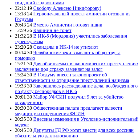
свиданий с адвокатами
22:12 19
Свободу Алексею Никифорову!
13:18 24
Первоначальный проект амнистии отозван из
Госдумы
20:43 24
Вместо Амнистии готовят пшик
12:59 26
Калинин не тонет
21:32 28
В ИК-5 (Мордовия) участились заболевания
туберкулезом
23:20 28
Скандалы в ИК-14 не утихают
00:14 30
Челябинские зеки взывают к обществу за
помощью
15:21 30
Для обвиняемых в экономических преступления
заключение под стражу заменяет на залог
15:24 30
В Госдуму внесен законопроект об
ответственности за отрицание преступлений нацизма
19:33 30
Завершилось расследование дела, возбужденного
по факту беспорядков в ИК-6
20:01 30
Майор УФСИН получил 9 лет за убийство
осужденного
20:30 30
Общественная палата предлагает вывести
медицину из подчинения ФСИН
20:35 30
Внесены изменения в Уголовно-исполнительны
кодекс
20:45 30
Депутаты ГД РФ хотят ввести для всех россиян
обязательную дактилоскопию