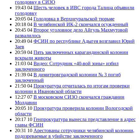
голодовку в СИЗО
19:43 04
Шесть человек в ИВС города Талица объявили
голодовку
20:05 04
Голодовка в Верхнеуральской тюрьме
20:18 04
В челябинской ИК-2 скончался осужденный
20:45 04
Второе уголовное дело Айгуль Махмутовой
развалилось
20:49 04
ФСИН по республике Адыгея возглавил Юрий
Заев
20:59 04
Пять заключенных карагандинской колонии
вскрыли животы
21:03 04
Видео: Сотрудник «40-вой зоны» избил
заключенного
21:39 04
В димитровградской колонии № 3 погиб
заключенный
21:50 04
Прокуратура отчиталась по итогам проверки
колонии в Ивановской области
12:27 07
В московском СИЗО скончался гражданин
Молдавии
20:05 10
Прокуратура проверила колонии Вологодской
области
20:17 10
Генпрокуратура вынесла представление в адрес
главы ФСИН
20:31 10
Арестованы сотрудники челябинской колонии,
подозреваемые в убийстве заключенного