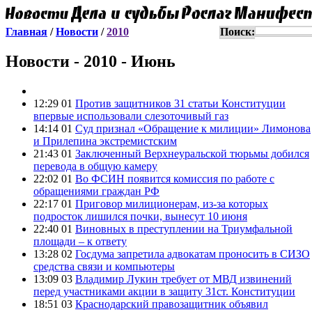
Главная
/
Новости
/
2010
Поиск:
Новости - 2010 - Июнь
12:29 01
Против защитников 31 статьи Конституции
впервые использовали слезоточивый газ
14:14 01
Суд признал «Обращение к милиции» Лимонова
и Прилепина экстремистским
21:43 01
Заключенный Верхнеуральской тюрьмы добился
перевода в общую камеру
22:02 01
Во ФСИН появится комиссия по работе с
обращениями граждан РФ
22:17 01
Приговор милиционерам, из-за которых
подросток лишился почки, вынесут 10 июня
22:40 01
Виновных в преступлении на Триумфальной
площади – к ответу
13:28 02
Госдума запретила адвокатам проносить в СИЗО
средства связи и компьютеры
13:09 03
Владимир Лукин требует от МВД извинений
перед участниками акции в защиту 31ст. Конституции
18:51 03
Краснодарский правозащитник объявил