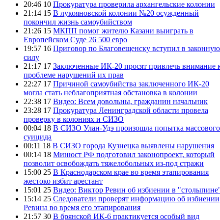
20:46 10
Прокуратура проверила архангельские колонии
21:14 15
В лукояновской колонии №20 осужденный
покончил жизнь самоубийством
21:26 15
МКПП помог жителю Казани выиграть в
Европейском Суде 26 500 евро
19:57 16
Приговор по Благовещенску вступил в законную
силу
21:17 17
Заключенные ИК-20 просят привлечь внимание 
проблеме нарушений их прав
22:27 17
Причиной самоубийства заключенного ИК-20
могла стать неблагоприятная обстановка в колонии
22:38 17
Видео: Всем довольны, гражданин начальник
23:28 17
Прокуратура Ленинградской области провела
проверку в колониях и СИЗО
00:04 18
В СИЗО Улан-Удэ произошла попытка массового
суицида
00:11 18
В СИЗО города Кузнецка выявлены нарушения
00:14 18
Минюст РФ подготовил законопроект, который
позволит освобождать тяжелобольных из-под стражи
15:00 25
В Краснодарском крае во время этапирования
жестоко избит арестант
15:01 25
Видео: Виктор Ревин об избиении в "столыпине
15:14 25
Следователи проверят информацию об избиении
Ревина во время его этапирования
21:57 30
В брянской ИК-6 практикуется особый вид