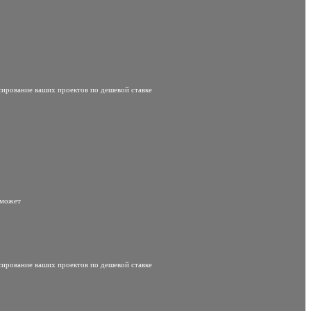
сирование ваших проектов по дешевой ставке
 может
сирование ваших проектов по дешевой ставке