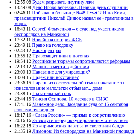
12:55 08
Будем разрывать паутину лжи
13:49 08
Дело Игоря Березюка. Первый день слушаний
02:46 11
Побывав в больнице №48 ГУФСИН по Коми,
правозащитник Николай Дидюк назвал ее «трамплином в
морг»
16:43 11
Сергей Фомченков – о суде над участниками
беспорядков на Манежной
17:32 11
Новейшая история ФСБ
23:49 11
Право на голодовку
02:43 12
Наркоцентрал
13:55 12
Правозащитники в погонах
19:54 12
Российские тюрьмы сопротивляются реформам
22:13 12
Машина смерти в действии
23:00 13
Наказание для умирающих?
13:04 15
Падеж или восстание?
23:36 15
Парень из состоятельной семьи наказание за
изнасилование малолетки отбывает... дома
23:38 15
Пытательный срок
23:44 15
Таисия Осипова. 10 месяцев в СИЗО
17:41 16
Манежное дело. Заседание суда от 15 сентября
словами очевидцев
18:17 16
«Слава России» — призыв к сопротивлению
20:16 16
За заслуги перед оккупированным отечеством
16:22 18
Из «приморских партизан» сколотили банду
21:35 19
Лимонов: Из беспорядков на Манежной площад