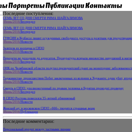
Последние поступления:
СЕМЬ ЛЕТ СО ДНЯ СМЕРТИ РИМА ШАЙГАЛИМОВА
/Июнь
/2016
/Беспредел
СЕМЬ ЛЕТ СО ДНЯ СМЕРТИ РИМА ШАЙГАЛИМОВА
/Июнь
/2016
/Беспредел
ГУФСИН в Кузбассе лишит осужденных свободного доступа к розеткам для предотвращ
/Июнь
/2016
/Новости
Залетела из зоопарка в СИЗО
/Июнь
/2016
/Новости
Передачи не доходили до адресатов. Прокуратура вскрыла множество нарушений в маг
/Июнь
/2016
/Беспредел
ОНК по Челябинской области получил президентский грант на мониторинг заболеваемос
/Июнь
/2016
/Новости
Таджикистан, происшествия Побег заключенных из колонии в Худжанте: один убит, второ
/Июнь
/2016
/Новости
Смерть в СИЗО: уполномоченный по правам человека в Бурятии проводит проверку
/Июнь
/2016
/Беспредел
В СИЗО Ростова повесился 35-летний обвиняемый
/Июнь
/2016
/Новости
Женский ад: в московском СИЗО «666» творятся страшные вещи
/Июнь
/2016
/Публикации
Последние комментарии:
Персональный кредит между частными лицами