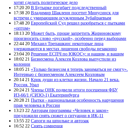
хотят сделать политическое дело
17:20 20
В Бутырке погибает подследственный
17:38 20
Владимир Шаклеин посетит Минусинск для
встречи с умирающим осужденным Зубайраевым
17:48 20
Европейский Суд решил разобраться с пытками
«оптом»
18:13 20
Может быть, проще запретить Жириновскому
произносить слово «русский», особенно перед выборами
22:44 20
Михаил Трепашкин: некоторые лица
удерживаются в местах лишения свободы незаконно
23:04 20
Решение ЕСПЧ по ЮКОСу: и нашим, и вашим
18:02 21
Бизнесмена Алексея Козлова выпустили из
колонии
18:05 21
«Только бизнесом я теперь заниматься не смогу».
Интервью с бизнесменом Алексеем Козловым
20:14 21
Крик души из клетки жизни. Начало 21 века.
Россия. Урал
20:24 21
Члены ОНК подвели итоги посещения ФБУ
ИЗ-66/1 (СИЗО-1) Екатеринбурга
20:28 21
Пытки - национальная особенность нарушения
прав человека в России
13:23 22
Авторам программы «Человек и закон»
предложили снять сюжет о ситуации в ИК-11
13:55 22
Сапоги на шпильке и автозак
16:52 22
Снять сомнения