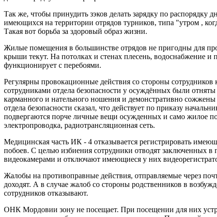
Так же, чтобы принудить зэков делать зарядку по распорядку д
имеющихся на территории отрядов турников, типа "утром , ког
Такая вот борьба за здоровый образ жизни.
Жилые помещения в большинстве отрядов не пригодны для про
крыши текут. На потолках и стенах плесень, водоснабжение и 
функционирует с перебоями.
Регулярны провокационные действия со стороны сотрудников 
сотрудниками отдела безопасности у осуждённых были отняты
карманного и нательного ношения и демонстративно сожжены 
отдела безопасности сказал, что действует по приказу начальн
подвергаются порче личные вещи осужденных и само жилое п
электропроводка, радиотрансляционная сеть.
Медицинская часть ИК - 4 отказывается регистрировать имею
побоев. С целью избиения сотрудники отводят заключенных в
видеокамерами и отключают имеющиеся у них видеорегистрат
Жалобы на противоправные действия, отправляемые через почт
доходят. А в случае жалоб со стороны родственников в возбу
сотрудников отказывают.
ОНК Мордовии зону не посещает. При посещении для них устр