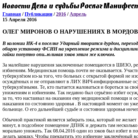
Главная
/
Публикации
/
2016
/
Апрель
15 Апреля 2016
ОЛЕГ МИРОНОВ О НАРУШЕНИЯХ В МОРДО
В колонии ИК-4 в поселке Ударный творится дурдом, перехо
общую установку ФСИН на укрепление режима и дисциплин
гайки попутно опи..юливая зэков этим же ключом.
За малейшие нарушения заключенные помещаются в ШИЗО, ре
избиениям. Медицинская помощь почти не оказывается. Участи
туберкулёзом из-за того, что больных с открытой формой не и
осуждённых и не отправляют в ЛИУ. ВИЧ-инфицированные осу
туберкулёзными. Те, кто пытается жаловаться и бороться за сво
унижениям и избиениям. Так недавно был серьёзно избит осу
за то, что настаивал на оказании ему медицинской помощи и 
наказания по состоянию здоровья . В настоящий момент он уж
больнице. О его дальнейшей судьбе и состоянии здоровья ничег
Обычной практикой является забирать зэка, который не желает
минут, в подсобное помещение ДПНК и держать там несколько 
морально унижать. Так 08.04.2016 один из зэков был избит в
делать зарядку. Чтобы прекратить это избиение заключённый в