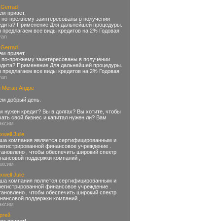
 Gerrad
ем привет,
 по-прежнему заинтересованы в получении
едита? Применение Для дальнейшей процедуры.
 предлагаем все виды кредитов на 2% Годовая
yan
 Gerrad
ем привет,
 по-прежнему заинтересованы в получении
едита? Применение Для дальнейшей процедуры.
 предлагаем все виды кредитов на 2% Годовая
yan
н Меган Андре
ем добрый день.
м нужен кредит? Вы в долгах? Вы хотите, чтобы
чать свой бизнес и капитал нужен ли? Вам
аксим
well Julie
ша компания является сертифицированным и
регистрированной финансовое учреждение .
тановлено , чтобы обеспечить широкий спектр
нансовой поддержки компаний ,
аксим
well Julie
ша компания является сертифицированным и
регистрированной финансовое учреждение .
тановлено , чтобы обеспечить широкий спектр
нансовой поддержки компаний ,
аксим
ргей