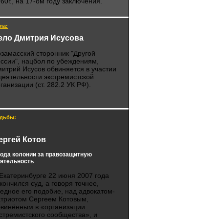
60г., на 17-ом году заключения.
ла:
ело Дмитрия Исусова
замасский сторонник "Другой
ссии", нацбол по убеждениям,
итрий Исусов обвиняется в участии
деятельности экстремистской
ганизации (ст. 282.2 УК РФ).
дьбы:
ергей Котов
года колонии за правозащитную
ятельность
Екатеринбурге 22 июня 2007 года
кончился суд, а говоря точнее,
едное его подобие, над адвокатом-
атриотом Сергеем Котовым,
бвинённым в «организации
стремистского сообщества», и