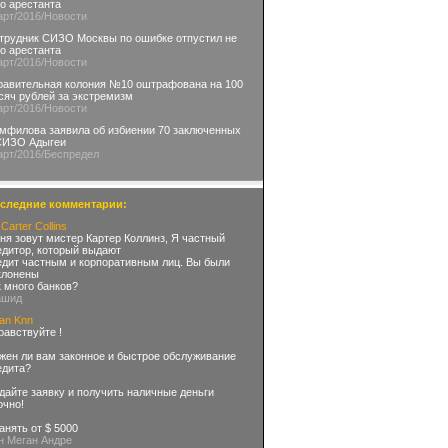
го арестанта
арт
/2016
/Новости
трудник СИЗО Москвы по ошибке отпустил не
го арестанта
арт
/2016
/Новости
равительная колония №10 оштрафована на 100
сяч рублей за экстремизм
арт
/2016
/Новости
мфилова заявила об избиении 70 заключенных
СИЗО Адыгеи
арт
/2016
/Беспредел
следние комментарии:
Carter Collins
ня зовут мистер Картер Коллинз, Я частный
едитор, который выдают
едит частным и корпоративным лиц. Вы были
клонены
к много банков?
ашид
an Knn
равствуйте !
жен ли вам законное и быстрое обслуживание
едита?
дайте заявку и получить наличные деньги
очно!
Занять от $ 5000
-н Меган Андре