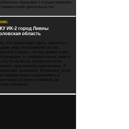
публичных призывах к осуществлению
стремистской деятельности»
слаг:
КУ ИК-2 город Ливны
рловская область
то, что происходит здесь, верится с
удом, ведь большинство из нас
ивыкли считать, что мы живем в век
формации, а, следовательно, скрыть
о бы то ни было, особенно нечто
асное, практически невозможно. К
жалению, возможно. Возможно, если
ех недовольных подвешивать в
ручниках за руки и избивать до
тери сознания.