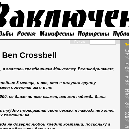
Поиск:
По
Бы
. Ben Crossbell
СИ
/М
Ре
эф
и, я являюсь гражданином Манчестер Великобритания,
/М
СК
ка
едние 3 месяца, и все, что я получил группу
/М
меня доверять им и в то
СК
ка
000, не давая ничего взамен, вся моя надежда была
/М
Юр
/М
нь трудно прокормить свою семью, я никогда не хотел
В 
х компаний на
те
/М
гда не доверял любой кредит компании, поскольку я
Со
ошел одолжить деньги из