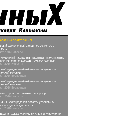
следние поступления:
вший заключенный заявил об убийстве в
ЗО-1
арт
/2016
/Новости
гиональный парламент предлагает максимально
фективно использовать труд осужденных
арт
/2016
/Новости
 возбудил дело об избиении осужденных в
занской колонии
арт
/2016
/Беспредел
 возбудил дело об избиении осужденных в
занской колонии
арт
/2016
/Беспредел
ий Староверов заключен в карцер
арт
/2016
/Новости
СИЗО Волгоградской области установили
лефоны для «сидельцев»
арт
/2016
/Новости
трудник СИЗО Москвы по ошибке отпустил не