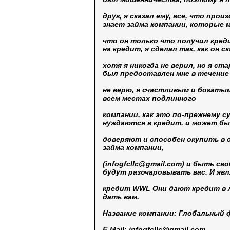
друг, я сказал ему, все, что прои
знает займа компании, которые 
что он только что получил креди
на кредит, я сделал так, как он с
хотя я никогда не верил, но я с
был предоставлен мне в течение 
не верю, я счастливым и богатым
всем местах подлинного
компании, как это по-прежнему с
нуждаются в кредит, и может б
доверяют и способен окупить в с
займа компании,
(
infogfcllc@gmail.com
) и быть св
будут разочаровывать вас. И яв
кредит WWL Они дают кредит в 
дать вам.
Название компании: Глобальный
E-Mail:
infogfcllc@gmail.com