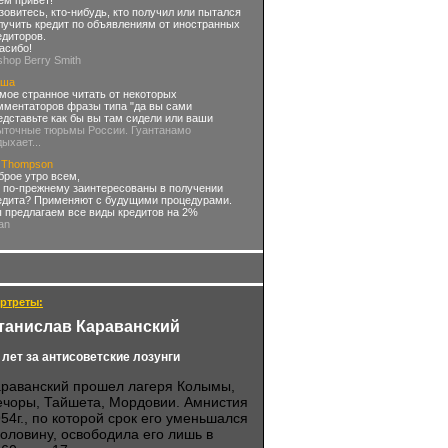
ем привет!
зовитесь, кто-нибудь, кто получил или пытался
лучить кредит по объявлениям от иностранных
едиторов.
асибо!
ishop Berry Smith
ша
мое странное читать от некоторых
мментаторов фразы типа "да вы сами
едставьте как бы вы там сидели или ваши
ыточные тюрьмы России. Гуантанамо
дыхает...
 Thompson
брое утро всем,
 по-прежнему заинтересованы в получении
едита? Применяют с будущими процедурами.
 предлагаем все виды кредитов на 2%
an
ртреты:
танислав Караванский
 лет за антисоветские лозунги
араванский прошел лагеря Колымы,
ечоры, Тайшета, Мордовии. Амнистия
54г., по которой срок его уменьшался
оловину, освободила его лишь в