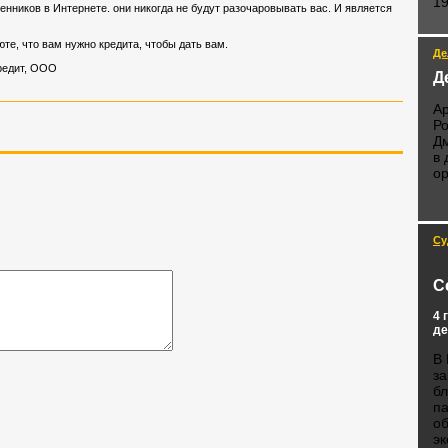
19
енников в Интернете. они никогда не будут разочаровывать вас. И является
те, что вам нужно кредита, чтобы дать вам.
Де
редит, ООО
Д
Ар
Ро
Дм
в 
ор
Су
С
4 
де
В 
за
бл
п
о
эк