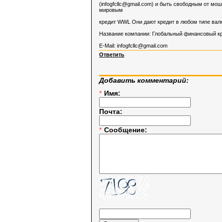
(
infogfcllc@gmail.com
) и быть свободным от мош
мировым
кредит WWL Они дают кредит в любом типе валю
Название компании: Глобальный финансовый к
E-Mail:
infogfcllc@gmail.com
Ответить
Добавить комментарий:
*
Имя:
Почта:
*
Сообщение: