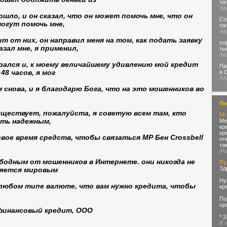
то
/М
зошло, и он сказал, что он может помочь мне, что он
Со
могут помочь мне,
то
/М
т от них, он направил меня на том, как подать заявку
сп
казал мне, я применил,
ты
/М
тарался и, к моему величайшему удивлению мой кредит
Па
48 часов, я мог
в 
/М
 снова, и я благодарю Бога, что на это мошенников во
По
уществует, пожалуйста, я советую всем там, кто
Mr 
ыть надежным,
Ме
кр
кр
вое время средств, чтобы связаться МР Бен Crossbell
от
та
/Р
ободным от мошенников в Интернете. они никогда не
Ry
Зд
ляется мировым
Ну
любом типе валюте, что вам нужно кредита, чтобы
кр
По
ср
 финансовый кредит, ООО
* 
/Г