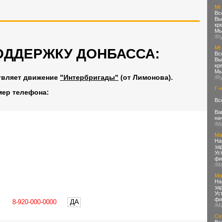
Mr
Вс
Вы
кр
Мы
/R
Mr
ОДДЕРЖКУ ДОНБАССА:
Вс
Вы
кр
Мы
твляет движение
"Интербригады"
(от Лимонова).
/R
Г-
мер телефона:
Вс
Ва
на
/М
Max
На
за
Ус
фи
/М
Max
На
за
Ус
фи
ДА
/М
Се