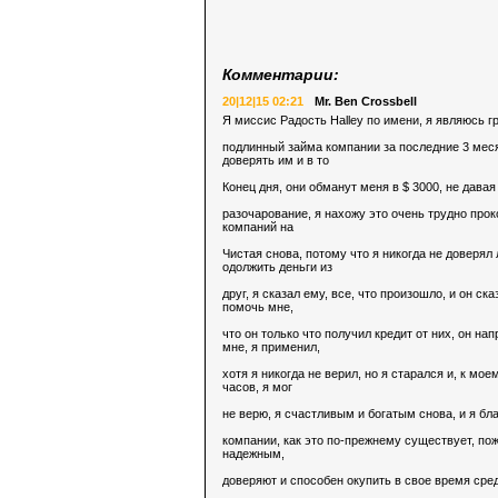
Комментарии:
20|12|15 02:21
Mr. Ben Crossbell
Я миссис Радость Halley по имени, я являюсь 
подлинный займа компании за последние 3 меся
доверять им и в то
Конец дня, они обманут меня в $ 3000, не давая
разочарование, я нахожу это очень трудно прок
компаний на
Чистая снова, потому что я никогда не доверя
одолжить деньги из
друг, я сказал ему, все, что произошло, и он с
помочь мне,
что он только что получил кредит от них, он нап
мне, я применил,
хотя я никогда не верил, но я старался и, к м
часов, я мог
не верю, я счастливым и богатым снова, и я бл
компании, как это по-прежнему существует, пож
надежным,
доверяют и способен окупить в свое время сред