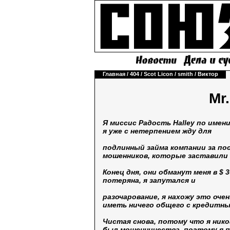
Главная
/
404
/
Scot Licon
/
smith
/
Виктор
Mr
Я миссис Радость Halley по имен
я уже с нетерпением жду для
подлинный займа компании за посл
мошенников, которые заставили 
Конец дня, они обманут меня в $ 3
потеряна, я запутался и
разочарование, я нахожу это оче
иметь ничего общего с кредитны
Чистая снова, потому что я нико
был мошенничества, поэтому я п