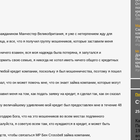
Вс
От
по
кр
Сп
/B
Ма
Са
ко
гражданином Манчестер Великобритания, я уже с нетерпением жду для
пр
/П
ца, и все, что я получил группу мошенников, которые заставили меня
от
Mr
 ничего взамен, вся моя надежда была потеряна, я запутался и
До
Вы
ормить свою семью, я никогда не хотел иметь ничего общего с кредитных
кр
Мы
/ry
л любой кредит компании, поскольку я был мошенничества, поэтому я пошел
казал, что он может помочь мне, что он знает займа компании, которые могут
равил меня на том, как подать заявку на кредит, я сделал так, как он сказал
По
С
оему величайшему удивлению мой кредит был предоставлен мне в течение 48
25
агодарю Бога, что на это мошенников во всем местах подлинного
К
алуйста, я советую всем там, кто нуждаются в кредит, и может быть
П
19
ств, чтобы связаться МР Бен Crossbell займа компании,
вп