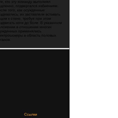
те, кто эту команду выполнял
дленно, подвергался избиениям.
сле того, как осужденные
здевались, их заставляли вставать
цом к стене, требуя при этом
здвигать ноги до боли. В указанном
оложении в отношении многих
сужденных применялись
ектрошокеры в область половых
ганов.
Ссылки