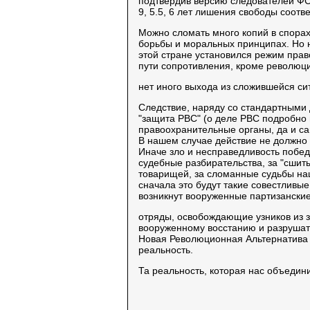
подтвердив версию следователей ФС
9, 5.5, 6 лет лишения свободы соотве
Можно сломать много копий в спорах
борьбы и моральных принципах. Но н
этой стране установился режим прав
пути сопротивления, кроме революц
нет иного выхода из сложившейся си
Следствие, наряду со стандартными 
"защита РВС" (о деле РВС подробно в
правоохранительные органы, да и с
В нашем случае действие не должно 
Иначе зло и несправедливость побе
судебные разбирательства, за "сшит
товарищей, за сломанные судьбы наш
сначала это будут такие совестливые
возникнут вооруженные партизански
отряды, освобождающие узников из з
вооруженному восстанию и разрушат 
Новая Революционная Альтернатива 
реальность.
Та реальность, которая нас объедини