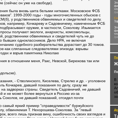
е (сейчас он уже на свободе).
Эт
фи
чт
нения была вновь шита белыми нитками. Московское ФСБ
/p
леваков". 1999-2000 годы - годы многочисленных обысков с
Со
М(б), у родственников обвиняемых и свидетелей по делу.
Зд
ков, например, Кочкареву и Садовничему, намеченным ФСБ
 подбрасывают оружие, в частности, Соколову. Изымается
Эт
фи
допросы получают экологи, анархисты, комсомольцы,
чт
й, родственники обвиняемых и свидетелей чуть не до
/p
до бывших одноклассников. Дело НРА, не включая
ончанию судебного разбирательства дорастает до 30 томов.
 кое-как сляпанные следователями эпизода: взрывы
годах и взрыв памятника Николаю
По
ения в отношении меня, Ракс, Невской, Бирюкова так или
Ж
По
дольске).
В 
зания, - Стволинского, Киселева, Стрелко и др. - уголовное
ко
ь Кочкарев, давший показания по делу, сразу же
Аг
о на задворках страны. Свидетель Садовничий, не давший
об
й и не может более вернуться в Россию из-за
за
 Соколов, не давший показаний, отсидел почти
о самый яркий пример "справедливости" буржуйского
лу, обвиняемая Т. Нехорошева-Соколова. За "левый
Де
ок, всего лишь признав вину, ошибочность своих взглядов и
Т