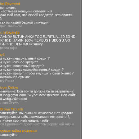
bel Raymond
ем привет,
счастливая женщина сегодня, и я
азал мой сам, что любой кредитор, что спасти
й
мья из нашей бедной ситуации,
орис Финансы
K RISWANDI
KA ANDA BUTUH ANKA TOGEL/RITUAL 2D 3D 4D
P/HK DI JAMIN 100% TEMBUS HUBUGU AKI
GROHO DI NOMOR smiley
ristina rojas
ay1
м нужен персональный кредит?
м нужен бизнес-кредит?
м нужен ипотечный кредит?
м нужен сельскохозяйственный кредит?
м нужен кредит, чтобы улучшить свой бизнес?
нимальная сумма:
arry Perez
lcom Dellow
имечание: Вся почта должна быть отправлена:
ot.inc@gmail.com
. Skype: vvot.inckredit. Веб-сайт:
ot.webgarden.com
amian Drewlo
 Brown Titcomb
равствуйте, вы были ли отказаться от кредита
 поддельным займа компании в интернете ?,
м нужен срочный кредит, чтобы
ася Бриллиант; Крест чистоты воровской жизни
здание займа компании
равствуйте,