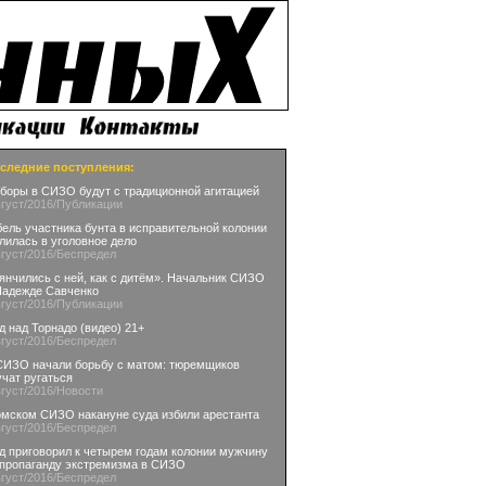
следние поступления:
боры в СИЗО будут с традиционной агитацией
вгуст
/2016
/Публикации
бель участника бунта в исправительной колонии
лилась в уголовное дело
вгуст
/2016
/Беспредел
янчились с ней, как с дитём». Начальник СИЗО
Надежде Савченко
вгуст
/2016
/Публикации
д над Торнадо (видео) 21+
вгуст
/2016
/Беспредел
СИЗО начали борьбу с матом: тюремщиков
учат ругаться
вгуст
/2016
/Новости
омском СИЗО накануне суда избили арестанта
вгуст
/2016
/Беспредел
д приговорил к четырем годам колонии мужчину
 пропаганду экстремизма в СИЗО
вгуст
/2016
/Беспредел