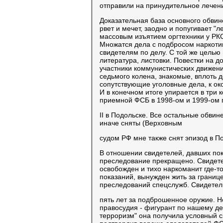
отправили на принудительное лечени
Доказательная база основного обви
рвет и мечет, заодно и попугивает "
массовым изъятием оргтехники у РКС
Множатся дела с подбросом наркоти
свидетелям по делу. С той же целью
литература, листовки. Повестки на 
участники коммунистических движени
седьмого колена, знакомые, вплоть 
сопутствующие уголовные дела, к ок
И в конечном итоге упирается в три
приемной ФСБ в 1998-ом и 1999-ом 
II в Подольске. Все остальные обвин
иначе сняты (Верховным
судом РФ мне также снят эпизод в По
В отношении свидетелей, давших пока
преследование прекращено. Свидетел
освобожден и тихо наркоманит где-т
показаний, вынужден жить за границе
преследований спецслужб. Свидетель
пять лет за подброшенное оружие. Н
правосудия - фигурант по нашему де
терроризм" она получила условный ср