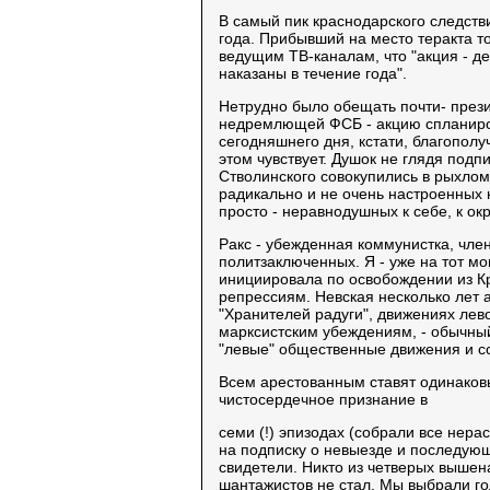
В самый пик краснодарского следст
года. Прибывший на место теракта т
ведущим ТВ-каналам, что "акция - де
наказаны в течение года".
Нетрудно было обещать почти- прези
недремлющей ФСБ - акцию спланиров
сегодняшнего дня, кстати, благопол
этом чувствует. Душок не глядя под
Стволинского совокупились в рыхлом
радикально и не очень настроенных 
просто - неравнодушных к себе, к о
Ракс - убежденная коммунистка, чл
политзаключенных. Я - уже на тот м
инициировала по освобождении из К
репрессиям. Невская несколько лет 
"Хранителей радуги", движениях лев
марксистским убеждениям, - обычный
"левые" общественные движения и с
Всем арестованным ставят одинаковы
чистосердечное признание в
семи (!) эпизодах (собрали все нера
на подписку о невыезде и последую
свидетели. Никто из четверых вышен
шантажистов не стал. Мы выбрали го