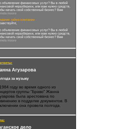
о объявление финансовых услуг? Вы в любой
нансовой неразберихи, или вам нужно средств,
обы начать свой собственный бизнес? Вам
amela moore
здание займа компании
равствуйте,
о объявление финансовых услуг? Вы в любой
нансовой неразберихи, или вам нужно средств,
обы начать свой собственный бизнес? Вам
amela moore
ртреты:
анна Агузарова
лгода за музыку
1984 году во время одного из
нцертов группы "Браво" Жанна
узарова была арестована по
винению в подделке документов. В
ключении она провела полгода.
ла:
аганское дело