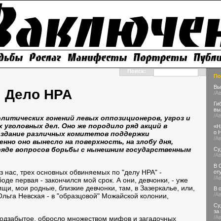
Поиск:
По
Вы
Дело НРА
/А
Ги
вы
/А
олитических гонений левых оппозиционеров, угроз и
 уголовных дел. Оно же породило ряд акций в
«Н
о 
оздание различных комитетов поддержки
/А
енно оно вынесло на поверхность, на злобу дня,
ряде вопросов борьбы с нынешним государственным
Су
/А
В 
з нас, трех основных обвиняемых по "делу НРА" -
от
/А
оде первая - закончился мой срок. А они, девчонки, - уже
щи, мои родные, близкие девчонки, там, в Зазеркалье, или,
В 
/А
льга Невская - в "образцовой" Можайской колонии,
Су
за
/А
подзабытое, обросло множеством мифов и загадочных