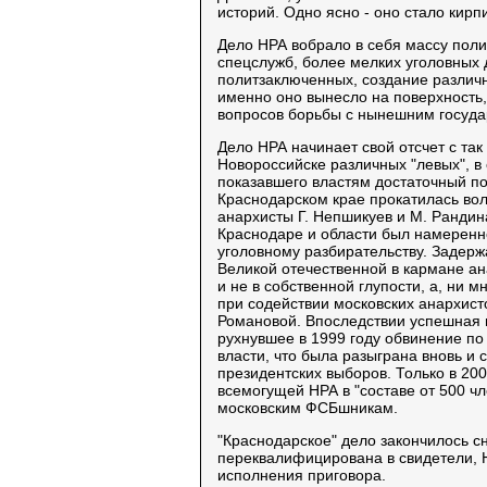
историй. Одно ясно - оно стало кир
Дело НРА вобрало в себя массу поли
спецслужб, более мелких уголовных 
политзаключенных, создание различ
именно оно вынесло на поверхность,
вопросов борьбы с нынешним госуд
Дело НРА начинает свой отсчет с так
Новороссийске различных "левых", в 
показавшего властям достаточный п
Краснодарском крае прокатилась вол
анархисты Г. Непшикуев и М. Рандин
Краснодаре и области был намерен
уголовному разбирательству. Задерж
Великой отечественной в кармане ан
и не в собственной глупости, а, ни 
при содействии московских анархист
Романовой. Впоследствии успешная п
рухнувшее в 1999 году обвинение по
власти, что была разыграна вновь и 
президентских выборов. Только в 200
всемогущей НРА в "составе от 500 чл
московским ФСБшникам.
"Краснодарское" дело закончилось с
переквалифицирована в свидетели, Н
исполнения приговора.