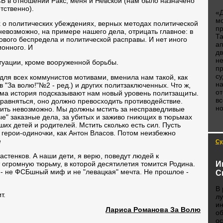
Б в отношении Ракс, меня и Невской (нам было назначено
тственно).
«Д
мо
 о политических убеждениях, верных методах политической
пр
евозможно, на примере нашего дела, отрицать главное: в
Та
ового беспредела и политической расправы. И нет иного
ап
ионного. И
дв
не
туации, кроме вооруженной борьбы.
пр
су
для всех коммунистов мотивами, вменила нам такой, как
на
 "За волю!"№2 - ред.) и других политзаключенных. Что ж,
от
ама история подсказывают нам новый уровень политзащиты.
вс
равняться, оно должно превосходить противодействие.
н
дить невозможно. Мы должны мстить за несправедливые
ые" заказные дела, за убитых и заживо гниющих в тюрьмах
их детей и родителей. Мстить сколько есть сил. Пусть
 герои-одиночки, как Антон Власов. Потом неизбежно
е
Су
астенков. А наши дети, я верю, поведут людей к
И
огромную тюрьму, в которой десятилетия томится Родина.
- не ФСБшный миф и не "левацкая" мечта. Не прошлое -
С
В 
т.
лу
ин
Лариса Романова За Волю
об
ос