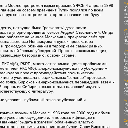
Ma
вия в Москве прогремел взрыв приемной ФСБ 4 апреля 1999
Вс
огда еще не совсем президент Путин поклялся по всем
Я 
ск
ло рук левых экстремистов, организовавшие ее будут
мо
се
/М
денту, нетрудно было "раскопать" дело почти-
PA
ал и упорно продвигал сексот Андрей Стволинский. Он до
JI
учно работает на канале Московия и прекрасно себя при
SG
NU
писывавшего все Непшикуева и душок провокатора
/ch
 и громоздком обвинении в терроризме самых разных,
носителей "левых" убеждений. Просто - инакомыслящих,
ok
Ва
кружающему безобразию, к своей стране.
Ва
Ва
ен РКСМ(б), РКРП, много лет занимающаяся проблемами
Ва
Ва
омент член РКСМ(б), анархо-коммунистка по убеждениям,
Ми
раснодара проект противодействия политическим
/L
активно участвовала в радикальных "зеленых" протестах
Ma
ого толка. Бирюков - анархо-коммунист, перешедший затем к
Пр
 парень из Сибири, только-только начавший изучать
vv
оответствующую литературу.
vv
/D
е условия - публичный отказ от убеждений и
Mr
Зд
по
ва
скрытые взрывы в Москве с 1996 года по 2000 год) в обмен
/В
щее условное осуждение или переквалификацию в
Со
азванных "рыдать в жилетку" облаченных властью
Зд
ды, этапы, тюрьмы и колонистские будни. Сашу Бирюкова