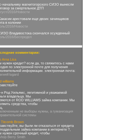
с-начальнику магнитогорского СИЗО вынесли
иговор за смертельное ДТП
вгуст
/2016
/Новости
Хакасии арестовали еще двоих зачинщиков
нта в колонии
юль
/2016
/Новости
СИЗО Владивостока скончался осужденный
юль
/2016
/Беспредел
следние комментарии:
s Arna Lisa
м нужен кредит? если да, то свяжитесь с нами
годня по электронной почте для получения
полнительной информации. электронная почта:
xwell lugard
 williams
равствуйте
г-н Род Уильямс, легитимной и уважаемой
ньги владельца. Мы
ляются от ROD WILLIAMS займа компании. Мы
олжить средства, чтобы
ц,
аключенным не выборы нужны, а гуманизация
правительной системы
. Titcomb Brown
равствуйте, вы были ли отказаться от кредита
 поддельным займа компании в интернете ?,
м нужен срочный кредит, чтобы
ishop Berry Smith