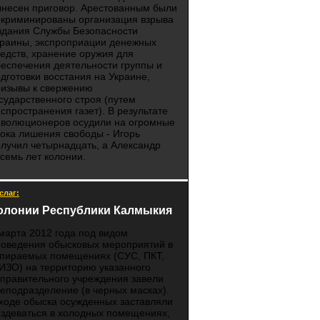
ынесен приговор. Арестованным были
нкриминированы организация взрыва
здания Службы Безопасности
краины, экспроприации денежных
едств, хранение оружия для
еспечения деятельности группы и
дготовки восстания на Украине,
ризывы к свержению
сударственного строя (путем
спространения газет). В результате
еволюционеров осудили на огромные
ока лишения свободы - Игорь
лучил четырнадцать, а Александр
семь лет колонии.
слаг:
олонии Республики Калмыкия
марта 2012 года под видом
роведения обысковых мероприятий в
апираемых помещениях (СУС, ПКТ,
ИЗО) на территорию указанного
правительного учреждения завели
еподразделение (в черных масках).
ходе обыска осужденных заставляли
здеваться в холодных помещениях,