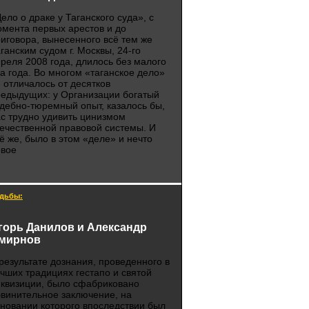
ело о драке у Таганского суда», с
мента первых арестов и до
иговора, вынесенного всё тем же
ганским судом г. Москвы, 24-го
реля 2008 года, длилось без малого
а года. Во многом «таганское дело»
 отличалось от десятков
едыдущих: у Организации богатый
дебно-тюремный опыт, казалось бы,
с трудно удивить цинизмом
ечественной правовой системы. И
ё же, было в этом «деле» и нечто
овое
дьбы:
горь Данилов и Александр
мирнов
результате дознания, проведенного в
чших традициях гестапо и святой
квизиции, было сфабриковано
винительное заключение, на
новании которого впоследствии был