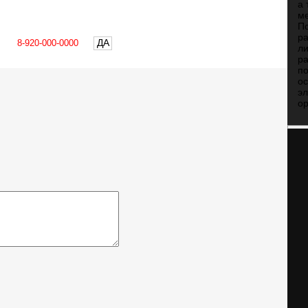
а 
ме
По
ра
ДА
ли
ра
п
о
эл
ор