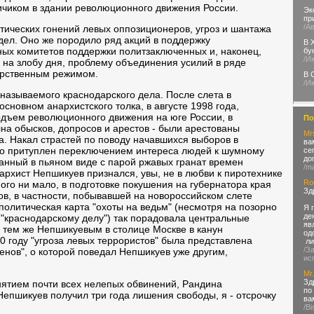
пичиком в здании революционного движения России.
Эк
пр
/А
тических гонений левых оппозиционеров, угроз и шантажа
дел. Оно же породило ряд акций в поддержку
В 
ных комитетов поддержки политзаключенных и, наконец,
бу
/И
 на злобу дня, проблему объединения усилий в ряде
арственным режимом.
В 
/И
 называемого краснодарского дела. После слета в
основном анархистского толка, в августе 1998 года,
одъем революционного движения на юге России, в
По
на обысков, допросов и арестов - были арестованы
Mr
а. Накал страстей по поводу начавшихся выборов в
ва
но притуплен переключением интереса людей к шумному
се
до
анный в пьяном виде с парой ржавых гранат времен
/ma
архист Непшикуев признался, увы, не в любви к пиротехнике
Rod
много ни мало, в подготовке покушения на губернатора края
Зд
ов, в частности, побывавшей на новороссийском слете
олитическая карта "охоты на ведьм" (несмотря на позорно
Я 
де
 "краснодарскому делу") так порадовала центральные
яв
с тем же Непшикуевым в столице Москве в канун
од
0 году "угроза левых террористов" была представлена
ли
/З
енов", о которой поведал Непшикуев уже другим,
ис
Mr
Зд
нятием почти всех нелепых обвинений, Рандина
по
епшикуев получил три года лишения свободы, я - отсрочку
ва
/B