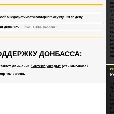
в
и
у 
У
вой о недопустимости повторного осуждения по делу
ср
об
по
ит дело НРА
-
Июль
/
2013
/
Новости
/
п
го
ра
р
ср
по
ОДДЕРЖКУ ДОНБАССА:
во
твляет движение
"Интербригады"
(от Лимонова).
Ро
мер телефона:
К
1 
п
з
Ш
ис
сп
В 
ра