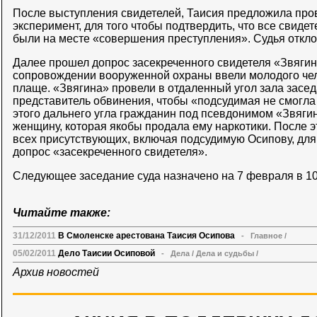
После выступления свидетелей, Таисия предложила про
эксперимент, для того чтобы подтвердить, что все свидете
были на месте «совершения преступления». Судья отклон
Далее прошел допрос засекреченного свидетеля «Звягина
сопровождении вооруженной охраны ввели молодого чел
плаще. «Звягина» провели в отдаленный угол зала засед
представитель обвинения, чтобы «подсудимая не смогла о
этого дальнего угла гражданин под псевдонимом «Звягин
женщину, которая якобы продала ему наркотики. После эт
всех присутствующих, включая подсудимую Осипову, для
допрос «засекреченного свидетеля».
Следующее заседание суда назначено на 7 февраля в 10
Читайте также:
31/12/2011
В Смоленске арестована Таисия Осипова
-
Главное
/
05/02/2011
Дело Таисии Осиповой
-
Дела
/
Дела и судьбы
/
Архив новостей