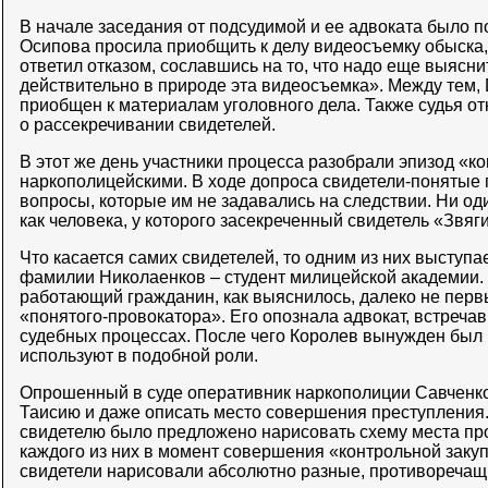
В начале заседания от подсудимой и ее адвоката было п
Осипова просила приобщить к делу видеосъемку обыска,
ответил отказом, сославшись на то, что надо еще выясни
действительно в природе эта видеосъемка». Между тем,
приобщен к материалам уголовного дела. Также судья от
о рассекречивании свидетелей.
В этот же день участники процесса разобрали эпизод «к
наркополицейскими. В ходе допроса свидетели-понятые 
вопросы, которые им не задавались на следствии. Ни оди
как человека, у которого засекреченный свидетель «Звяг
Что касается самих свидетелей, то одним из них выступа
фамилии Николаенков – студент милицейской академии. 
работающий гражданин, как выяснилось, далеко не перв
«понятого-провокатора». Его опознала адвокат, встречав
судебных процессах. После чего Королев вынужден был п
используют в подобной роли.
Опрошенный в суде оперативник наркополиции Савченко
Таисию и даже описать место совершения преступления.
свидетелю было предложено нарисовать схему места п
каждого из них в момент совершения «контрольной закуп
свидетели нарисовали абсолютно разные, противоречащи