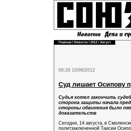
Главная
/
Новости
/
2012
/
Август
00:26 15/08/2012
Суд лишает Осипову п
Судья хотел закончить судеб
сторона защиты начала пред
стороны обвинения было пят
доказательств
Сегодня, 14 августа, в Смоленс
политзаключенной Таисии Осипо