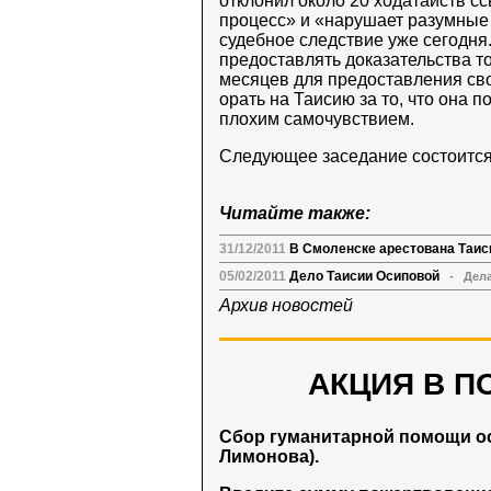
отклонил около 20 ходатайств сс
процесс» и «нарушает разумные 
судебное следствие уже сегодня.
предоставлять доказательства то
месяцев для предоставления сво
орать на Таисию за то, что она 
плохим самочувствием.
Следующее заседание состоится 
Читайте также:
31/12/2011
В Смоленске арестована Таис
05/02/2011
Дело Таисии Осиповой
-
Дел
Архив новостей
АКЦИЯ В П
Сбор гуманитарной помощи о
Лимонова).