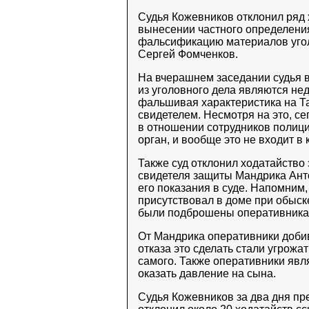
Судья Кожевников отклонил ряд 
вынесении частного определения
фальсификацию материалов угол
Сергей Фомченков.
На вчерашнем заседании судья 
из уголовного дела являются не
фальшивая характеристика на Т
свидетелем. Несмотря на это, с
в отношении сотрудников полиции
орган, и вообще это не входит в
Также суд отклонил ходатайство
свидетеля защиты Мандрика Анто
его показания в суде. Напомним
присутствовал в доме при обыск
были подброшены оперативника
От Мандрика оперативники добив
отказа это сделать стали угрожа
самого. Также оперативники явля
оказать давление на сына.
Судья Кожевников за два дня пр