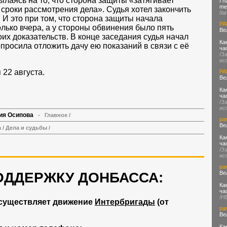
ылаясь на то, что сторона защиты «затягивает
I h
me 
сроки рассмотрения дела». Судья хотел закончить
/la
 И это при том, что сторона защиты начала
PA
лько вчера, а у стороны обвинения было пять
Ве
их доказательств. В конце заседания судья начал
Ка
попросила отложить дачу ею показаний в связи с её
ча
/З
ис
22 августа.
PA
Ве
Ка
ча
/З
ис
ия Осипова
-
Главное
/
pa
Ве
а
/
Дела и судьбы
/
Ка
ча
/З
ис
pa
ОДДЕРЖКУ ДОНБАССА:
Ве
Ка
ча
/H
существляет движение
Интербригады
(от
pa
Ве
Ка