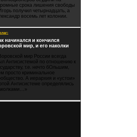
громные срока лишения свободы
 Игорь получил четырнадцать, а
лександр восемь лет колонии.
слаг:
ак начинался и кончился
оровской мир, и его наколки
Воровской мир России всегда
ыл Антисистемой по отношению к
осударству, т.е. нечто бОльшим,
ем просто криминальное
ообщество. А иерархия и «устои»
 этой Антисистеме определялись
аколками…»