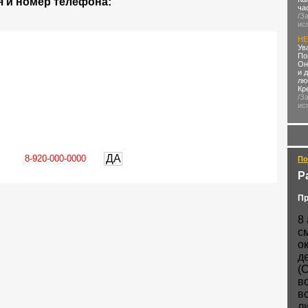
 и номер телефона:
ча
/З
ис
HE
Ув
По
Он
и 
лю
Кр
/З
ис
ДА
По
Р
Пр
8
с
о
д
(
в
в
л