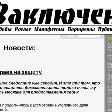
Поиск:
По
Об
Новости:
по
/С
Ис
/А
Иг
ко
/А
рава на защиту
Ко
в 
/А
ное следствие уже сегодня. И это при том, что
Об
оставлять доказательства только вчера, а у
об
ь месяцев для предоставления своих
/А
По
С
/А
ке продолжилось рассмотрение уголовного дела
вой.
Ка