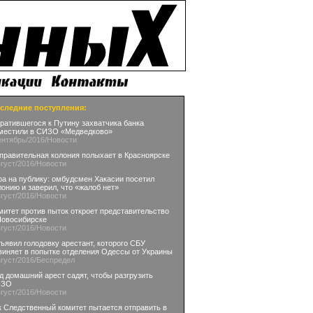
следние поступления:
ратившегося к Путину захватчика банка
местили в СИЗО «Медведково»
ентябрь
/2016
/Новости
правительная колония полыхает в Красноярске
вгуст
/2016
/Новости
ра на публику: омбудсмен Хакасии посетил
лонию и заверил, что «жалоб нет»
вгуст
/2016
/Новости
митет против пыток откроет представительство
Новосибирске
вгуст
/2016
/Новости
ъявил голодовку арестант, которого СБУ
виняет в попытке отделения Одессы от Украины
вгуст
/2016
/Беспредел
д домашний арест садят, чтобы разгрузить
ИЗО
вгуст
/2016
/Новости
к Следственный комитет пытается отправить в