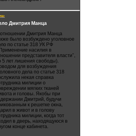
ла:
ело Дмитрия Манца
 отношении Дмитрия Манца
акже было возбуждено уголовное
ело по статье 318 УК РФ
"Применение насилия в
тношении представителя власти",
о 5 лет лишения свободы).
оводом для возбуждения
головного дела по статье 318
ослужила некая справка
отрудника милиции о
овреждении мягких тканей
ивота и головы. Якобы при
адержании Дмитрий, будучи
рикованным к решетке окна,
дарил в живот и в голову
отрудника милиции, когда тот
ходил в дверь, находящуюся в
ругом конце кабинета.