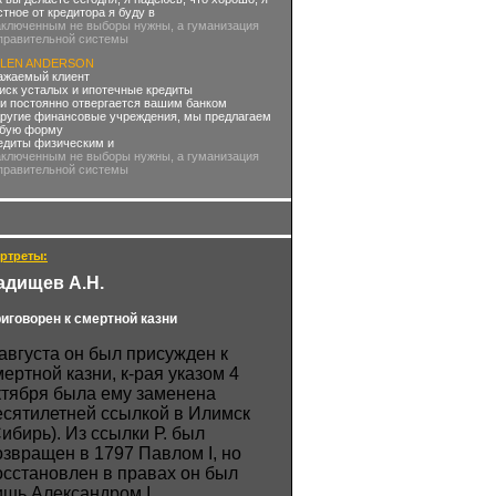
стное от кредитора я буду в
аключенным не выборы нужны, а гуманизация
правительной системы
LEN ANDERSON
ажаемый клиент
иск усталых и ипотечные кредиты
и постоянно отвергается вашим банком
другие финансовые учреждения, мы предлагаем
бую форму
едиты физическим и
аключенным не выборы нужны, а гуманизация
правительной системы
ртреты:
адищев А.Н.
иговорен к смертной казни
 августа он был присужден к
мертной казни, к-рая указом 4
ктября была ему заменена
есятилетней ссылкой в Илимск
Сибирь). Из ссылки Р. был
озвращен в 1797 Павлом I, но
осстановлен в правах он был
ишь Александром I