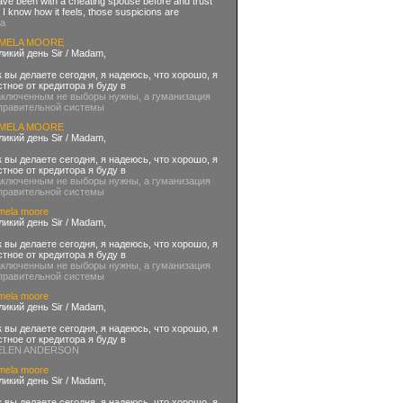
ave been with a cheating spouse before and trust
I know how it feels, those suspicions are
ra
MELA MOORE
ликий день Sir / Madam,
к вы делаете сегодня, я надеюсь, что хорошо, я
стное от кредитора я буду в
аключенным не выборы нужны, а гуманизация
правительной системы
MELA MOORE
ликий день Sir / Madam,
к вы делаете сегодня, я надеюсь, что хорошо, я
стное от кредитора я буду в
аключенным не выборы нужны, а гуманизация
правительной системы
mela moore
ликий день Sir / Madam,
к вы делаете сегодня, я надеюсь, что хорошо, я
стное от кредитора я буду в
аключенным не выборы нужны, а гуманизация
правительной системы
mela moore
ликий день Sir / Madam,
к вы делаете сегодня, я надеюсь, что хорошо, я
стное от кредитора я буду в
ELEN ANDERSON
mela moore
ликий день Sir / Madam,
к вы делаете сегодня, я надеюсь, что хорошо, я