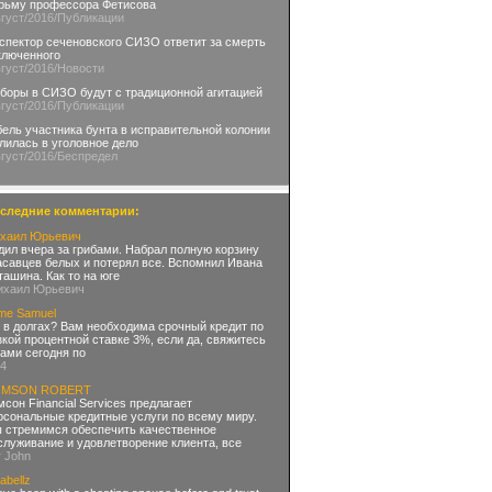
рьму профессора Фетисова
вгуст
/2016
/Публикации
спектор сеченовского СИЗО ответит за смерть
ключенного
вгуст
/2016
/Новости
боры в СИЗО будут с традиционной агитацией
вгуст
/2016
/Публикации
бель участника бунта в исправительной колонии
лилась в уголовное дело
вгуст
/2016
/Беспредел
следние комментарии:
хаил Юрьевич
дил вчера за грибами. Набрал полную корзину
асавцев белых и потерял все. Вспомнил Ивана
ташина. Как то на юге
ихаил Юрьевич
me Samuel
 в долгах? Вам необходима срочный кредит по
зкой процентной ставке 3%, если да, свяжитесь
нами сегодня по
04
OMSON ROBERT
мсон Financial Services предлагает
рсональные кредитные услуги по всему миру.
 стремимся обеспечить качественное
служивание и удовлетворение клиента, все
r John
abellz