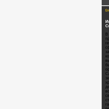
Су
И
С
В
п
г
с
з
к
в
б
о
С
э
х
д
в
с
с
га
р