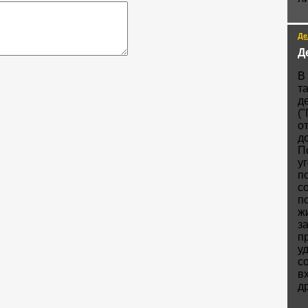
Де
Д
В
т
д
(
о
д
П
у
п
с
п
ж
з
п
у
с
в
д