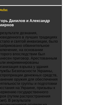
дьбы:
горь Данилов и Александр
мирнов
 результате дознания,
роведенного в лучших традициях
естапо и святой инквизиции, было
фабриковано обвинительное
аключение, на основании
оторого впоследствии был
ынесен приговор. Арестованным
ыли инкриминированы
рганизация взрыва у здания
лужбы Безопасности Украины,
кспроприации денежных средств,
ранение оружия для обеспечения
еятельности группы и подготовки
осстания на Украине, призывы к
вержению государственного
троя (путем распространения
зет). В результате
еволюционеров осудили на