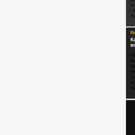
о
-
А
Ро
К
в
«
б
г
ч
с
в
н