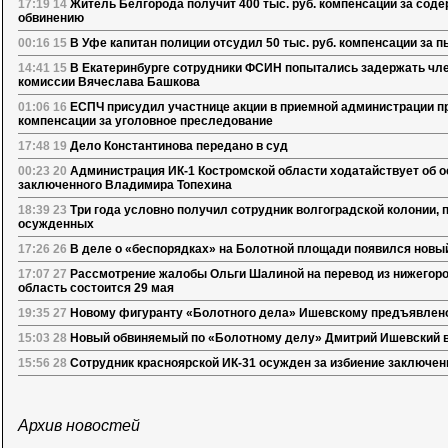
17:19 14
Житель Белгорода получит 400 тыс. руб. компенсации за сод
обвинению
00:16 15
В Уфе капитан полиции отсудил 50 тыс. руб. компенсации за 
14:41 15
В Екатеринбурге сотрудники ФСИН попытались задержать чл
комиссии Вячеслава Башкова
01:06 16
ЕСПЧ присудил участнице акции в приемной администрации пр
компенсации за уголовное преследование
17:48 19
Дело Константинова передано в суд
00:23 20
Администрация ИК-1 Костромской области ходатайствует об 
заключенного Владимира Топехина
18:39 23
Три года условно получил сотрудник волгоградской колонии, п
осужденных
17:26 26
В деле о «беспорядках» на Болотной площади появился новы
17:07 27
Рассмотрение жалобы Ольги Шалиной на перевод из нижегоро
область состоится 29 мая
19:35 27
Новому фигуранту «Болотного дела» Ишевскому предъявлен
15:03 28
Новый обвиняемый по «Болотному делу» Дмитрий Ишевский в
15:56 28
Сотрудник красноярской ИК-31 осужден за избиение заключен
Архив новостей