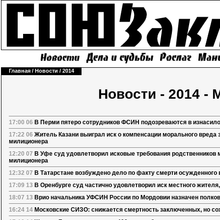
Главная
/
Новости
/
2014
Новости - 2014 - 
17:00 06
В Перми пятеро сотрудников ФСИН подозреваются в изнасил
17:22 06
Житель Казани выиграл иск о компенсации морального вреда 
милиционера
12:20 07
В Уфе суд удовлетворил исковые требования родственников м
милиционера
12:32 07
В Татарстане возбуждено дело по факту смерти осужденного 
17:09 13
В Оренбурге суд частично удовлетворил иск местного жителя,
18:07 13
Врио начальника УФСИН России по Мордовии назначен полков
16:24 14
Московские СИЗО: снижается смертность заключенных, но со