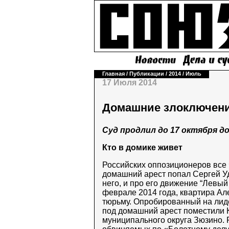
Главная
/
Публикации
/
2014
/
Июль
17 Июля 2014
Домашние злоключен
Суд продлил до 17 октября д
Кто в домике живет
Российских оппозиционеров все
домашний арест попал Сергей Уд
него, и про его движение “Левый
феврале 2014 года, квартира Ал
тюрьму. Опробированный на лиде
под домашний арест поместили К
муниципального округа Зюзино. 