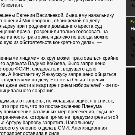
 Клювгант.
н
решены Евгении Васильевой, бывшему начальнику
тношений Минобороны, обвиняемой по делу
Ро
льцову при продлении домашнего ареста суд
Н
ещение врача - разрешили только голосовать на
риативность трактовки, и далеко не всегда можно
6
ающую из обстоятельств конкретного дела», —
Н
Г
в
енными лицами» их круг может трактоваться крайне
его адвоката Вадима Кобзева, было запрещено
кторов ФСИН, следователя, ведущего дело,
ков. А Константину Янкаускусу запрещено общаться
 свидетелями по делу. Его жена Ольга Горелик
ет даже вести в квартире прием избирателей - он по-
униципального собрания.
ридумывают запреты, не укладывающиеся в список,
и это при том, что по постановлению Пленума
у применение различных мер пресечения, суды не
ограничения, которые прямо не предусмотрены этой
дье Артуру Карпову запретить Навальному
своего уголовного дела в СМИ. Апелляционная
от запрет оставила в силе.