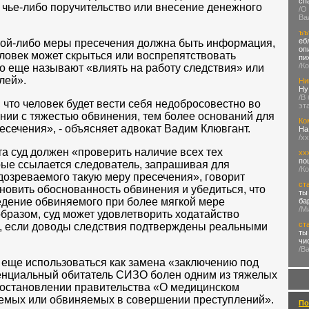
сп
, чье-либо поручительство или внесение денежного
/О
Ва
ъъ
еб
ой-либо меры пресечения должна быть информация,
оп
еловек может скрыться или воспрепятствовать
пи
/К
то еще называют «влиять на работу следствия» или
лей».
Ни
Ну
/В
 что человек будет вести себя недобросовестно во
эт
ании с тяжестью обвинения, тем более оснований для
Ко
есечения», - объясняет адвокат Вадим Клювгант.
На
/х
а суд должен «проверить наличие всех тех
хх
по
рые ссылается следователь, запрашивая для
/К
дозреваемого такую меру пресечения», говорит
ст
ановить обоснованность обвинения и убедиться, что
ты
едение обвиняемого при более мягкой мере
ба
/М
бразом, суд может удовлетворить ходатайство
ст
е, если доводы следствия подтверждены реальными
ты
чи
/В
 еще использоваться как замена «заключению под
отенциальный обитатель СИЗО болен одним из тяжелых
постановлении правительства «О медицинском
емых или обвиняемых в совершении преступлений».
По