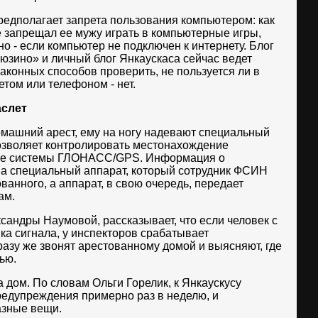
предполагает запрета пользования компьютером: как
е запрещал ее мужу играть в компьютерные игры,
но - если компьютер не подключен к интернету. Блог
зино» и личный блог Янкаускаса сейчас ведет
законных способов проверить, не пользуется ли в
том или телефоном - нет.
аслет
машний арест, ему на ногу надевают специальный
озволяет контролировать местонахождение
вые системы ГЛОНАСС/GPS. Информация о
на специальный аппарат, который сотрудник ФСИН
ванного, а аппарат, в свою очередь, передает
ам.
сандры Наумовой, рассказывает, что если человек с
ка сигнала, у инспекторов срабатывает
разу же звонят арестованному домой и выясняют, где
ью.
 дом. По словам Ольги Горелик, к Янкаускусу
редупреждения примерно раз в неделю, и
азные вещи.