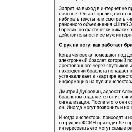
Запрет на выход в интернет не 
поясняет Ольга Горелик, никто н
набирать тексты или смотреть ки
районного объединения «Штаб Зю
Горелик, но фактически никаких 
действительности ее муж интерне
С рук на ногу: как работает бр
Когда человека помещают под до
электронный браслет, который п
арестованного через спутнико
нахождении браслета попадает 
устанавливает в квартире аресто
информацию на пульт инспектор
Дмитрий Дубровин, адвокат Алек
браслетом отдаляется от источни
сигнализация. После этого они с
он. Иногда могут позвонить и ноч
Иногда инспекторы приходят и на
сотрудник ФСИН приходит без п
интересовать его могут самые р