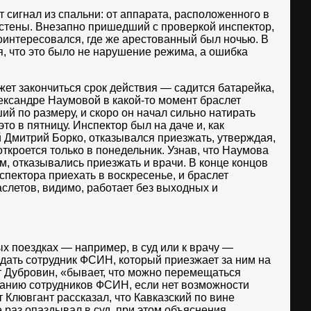
 сигнал из спальни: от аппарата, расположенного в
 стены. Внезапно пришедший с проверкой инспектор,
оинтересовался, где же арестованный был ночью. В
я, что это было не нарушение режима, а ошибка
жет закончиться срок действия — садится батарейка,
лександре Наумовой в какой-то момент браслет
й по размеру, и скоро он начал сильно натирать
то в пятницу. Инспектор был на даче и, как
 Дмитрий Борко, отказывался приезжать, утверждая,
откроется только в понедельник. Узнав, что Наумова
, отказывались приезжать и врачи. В конце концов
спектора приехать в воскресенье, и браслет
летов, видимо, работает без выходных и
х поездках — например, в суд или к врачу —
дать сотрудник ФСИН, который приезжает за ним на
т Дубровин, «бывает, что можно перемещаться
занию сотрудников ФСИН, если нет возможности
 Клювгант рассказал, что Кавказский по вине
раз опаздывал в суд, при этом объяснения