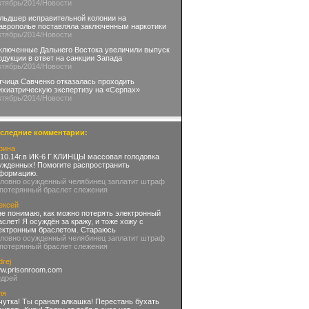
ктябрь
/2014
/Новости
льдшер исправительной колонии на
аврополье поставляла заключенным наркотики
ктябрь
/2014
/Новости
ключенные Дальнего Востока увеличили выпуск
одукции в ответ на санкции Запада
ктябрь
/2014
/Новости
тчица Савченко отказалась проходить
ихиатрическую экспертизу на «Серпах»
ктябрь
/2014
/Новости
следние комментарии:
рина
.10.14г.в ИК-6 Г.КЛИНЦЫ массовая голодовка
ужденных! Помогите распространить
формацию.
словно осужденный челябинец заплатит штраф
 потерянный браслет слежения
ексей
не понимаю, как можно потерять электронный
аслет! Я осуждён за кражу, и тоже хожу с
ектронным браслетом. Стараюсь
словно осужденный челябинец заплатит штраф
 потерянный браслет слежения
drej
w.prisonroom.com
ндрей
ля
чутка! Ты сраная алкашка! Перестань бухать