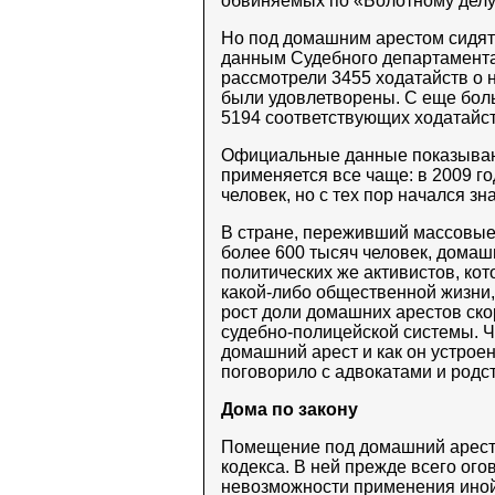
обвиняемых по «Болотному делу
Но под домашним арестом сидят 
данным Судебного департамента 
рассмотрели 3455 ходатайств о 
были удовлетворены. С еще боль
5194 соответствующих ходатайст
Официальные данные показывают
применяется все чаще: в 2009 г
человек, но с тех пор начался зн
В стране, переживший массовые 
более 600 тысяч человек, домаш
политических же активистов, ко
какой-либо общественной жизни,
рост доли домашних арестов ско
судебно-полицейской системы. Ч
домашний арест и как он устрое
поговорило с адвокатами и родс
Дома по закону
Помещение под домашний арест 
кодекса. В ней прежде всего ого
невозможности применения иной,