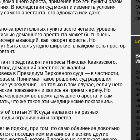
ь домашнего ареста, применяя все эти пункты разом
г
 них. Впоследствии суд может и изменить условия
О
у самого арестанта, его адвоката или даже
г
с
ьно-запретительных пункта всего четыре, уровень
жизнью домашнего арестанта может быть очень
 исчерпывающий, как говорят юристы. Но
Су
ут быть сколь угодно широкие, в каждом есть простор
ювгант.
В
И
гант представлял интересы Николая Кавказского,
 под домашний арест после жалобы
В
века в Президиум Верховного суда — в частности,
л
ровьем. Принимая такое решение, суд разрешил
ж
е учреждения - но только в том случае, если у него
и
ские показания» и запись на прием к врачу. Но
и
а человеком во время домашнего ареста, и сам
ч
ать, что же такое эти «медицинские показания».
Я
и
 этой статьи УПК суды налагают на разных
и
виды ограничений и запретов.
п
гче подход, при том что само обвинение довольно
ра
ются с посещением магазинов и всякие другие
а
олее жесткий, который вообще не допускает ничего —
Я