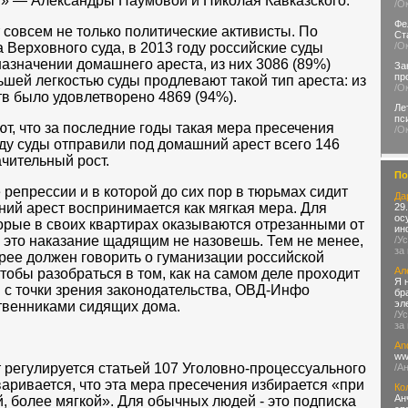
» — Александры Наумовой и Николая Кавказского.
/О
Фе
совсем не только политические активисты. По
Ст
Верховного суда, в 2013 году российские суды
/О
назначении домашнего ареста, из них 3086 (89%)
За
пр
шей легкостью суды продлевают такой тип ареста: из
/О
в было удовлетворено 4869 (94%).
Ле
пс
, что за последние годы такая мера пресечения
/О
оду суды отправили под домашний арест всего 146
ачительный рост.
По
репрессии и в которой до сих пор в тюрьмах сидит
Да
ний арест воспринимается как мягкая мера. Для
29
ос
торые в своих квартирах оказываются отрезанными от
ин
 это наказание щадящим не назовешь. Тем не менее,
/У
за
рее должен говорить о гуманизации российской
Ал
тобы разобраться в том, как на самом деле проходит
Я 
н с точки зрения законодательства, ОВД-Инфо
бр
эл
твенниками сидящих дома.
/У
за
An
ww
регулируется статьей 107 Уголовно-процессуального
/А
варивается, что эта мера пресечения избирается «при
Ко
Ан
 более мягкой». Для обычных людей - это подписка