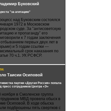
ладимир Буковский
ареста "за агитацию"
роцесс над Буковским состоялся
 января 1972 в Московском
ородском суде. За "антисоветскую
гитацию и пропаганду" его
риговорили к 7 годам заключения
с отбыванием первых двух лет в
юрьме) и 5 годам ссылки —
аксимальный срок наказания по
татье 70 ч.1. УК РСФСР.
ла:
ело Таисии Осиповой
тивистка партии «Другая Россия» попала
д пресс сотрудников Центра «Э»
3 ноября в Смоленске группа
отрудников МВД провела обыск в
оме Осиповой. В ходе обыска
ыли подброшены пять свертков с