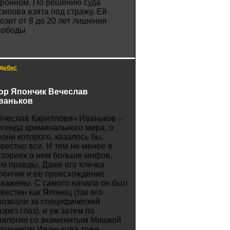
ероином. По решению суда
сипова взята под стражу. Ей
розит от 8 до 20 лет лишения
вободы
дьбы:
ор Япончик Вечеслав
ваньков
ячеслав Кириллович Иваньков –
егенда криминального мира, о
изни которого, казалось бы,
звестно все. И тем не менее в
сториях о нем больше мифов,
ем правды. Даже его кличка
пончик и ее происхождение
скажены. С самого начала он был
звестен как Японец (так его
розвали за специфический
зрез глаз), и уж затем по
налогии со знаменитым Мишкой
пончиком Иванькова тоже