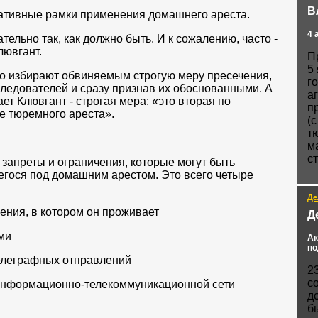
В
ативные рамки применения домашнего ареста.
4 
тельно так, как должно быть. И к сожалению, часто -
лювгант.
П
5
но избирают обвиняемым строгую меру пресечения,
г
ледователей и сразу признав их обоснованными. А
а
ет Клювгант - строгая мера: «это вторая по
п
е тюремного ареста».
(
т
м
с
 запреты и ограничения, которые могут быть
егося под домашним арестом. Это всего четыре
Де
ения, в котором он проживает
Д
ми
Ак
по
телеграфных отправлений
2
с
 информационно-телекоммуникационной сети
д
б