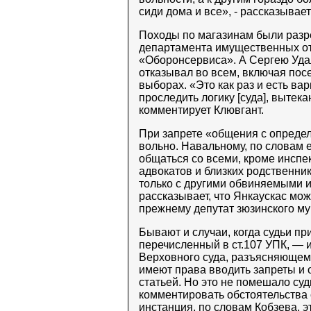
сиди дома и все», - рассказывает
Походы по магазинам были раз
департамента имущественных о
«Оборонсервиса». А Сергею Уда
отказывал во всем, включая пос
выборах. «Это как раз и есть ва
проследить логику [суда], вытек
комментирует Клювгант.
При запрете «общения с определ
вольно. Навальному, по словам 
общаться со всеми, кроме инспе
адвокатов и близких родственни
только с другими обвиняемыми и
рассказывает, что Янкаускас мож
прежнему депутат зюзинского м
Бывают и случаи, когда судьи п
перечисленный в ст.107 УПК, — 
Верховного суда, разъясняющем
имеют права вводить запреты и 
статьей. Но это не помешало су
комментировать обстоятельства 
инстанция, по словам Кобзева, эт