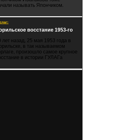
ачали называть Япончиком.
слаг:
орильское восстание 1953-го
0 лет назад, 25 мая 1953 года в
орильске, в так называемом
орлаге, произошло самое крупное
осстание в истории ГУЛАГа