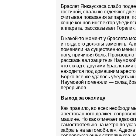
Браслет Янкаускаса слабо подает
гостиной, спальню отделяют две
считывая показания аппарата, п
конце концов инспектор убедилс
аппарата, рассказывает Горелик.
В какой-то момент у браслета мо
и тогда его должны заменить. А
поменяли на существенно меньши
ногу, причиняя боль. Произошло э
рассказывал защитник Наумовой
что склад с другими браслетами 
находится под домашним арестом
Борко все же удалось убедить ин
Наумовой поменяли — склад брас
перерывов.
Выход за околицу
Как правило, во всех необходимы
арестованного должен сопровож
машине. Но как отмечает адвока
самостоятельно на метро по ука
забрать на автомобиле». Адвокат
сопровождающих сотрудников не 