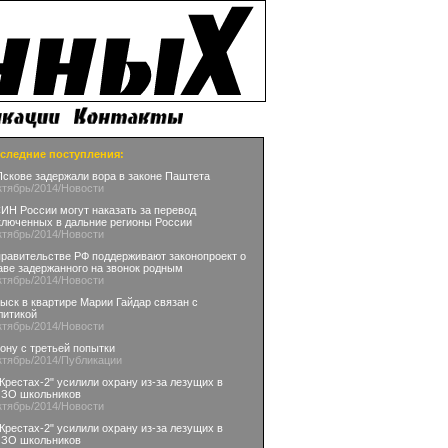
следние поступления:
Пскове задержали вора в законе Паштета
ктябрь
/2014
/Новости
ИН России могут наказать за перевод
ключенных в дальние регионы России
ктябрь
/2014
/Новости
правительстве РФ поддерживают законопроект о
аве задержанного на звонок родным
ктябрь
/2014
/Новости
ыск в квартире Марии Гайдар связан с
литикой
ктябрь
/2014
/Новости
зону с третьей попытки
ктябрь
/2014
/Публикации
"Крестах-2" усилили охрану из-за лезущих в
ЗО школьников
ктябрь
/2014
/Новости
"Крестах-2" усилили охрану из-за лезущих в
ЗО школьников