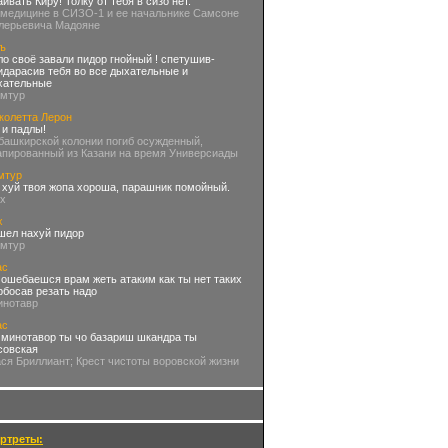
аивать Киру! Толку от тебя в сизо нет.
 медицине в СИЗО-1 и ее начальнике Самсоне
лерьевича Мадояне
ъ
ло своё завали пидор гнойный ! спетушив-
идарасив тебя во все дыхательные и
хательные
омтур
колетта Лерон
 и падлы!
 башкирской колонии погиб осужденный,
апированный из Казани на время Универсиады
мтур
 хуй твоя жопа хороша, парашник помойный.
хх
х
шел нахуй пидор
омтур
ас
 ошебаешся врам жеть атаким как ты нет таких
рбосав резать надо
инотавр
ас
 минотавор ты чо базариш шкандра ты
совская
ася Бриллиант; Крест чистоты воровской жизни
ртреты: