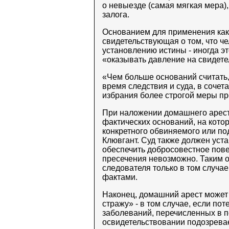
о невыезде (самая мягкая мера)
залога.
Основанием для применения как
свидетельствующая о том, что ч
установлению истины - иногда э
«оказывать давление на свидете
«Чем больше оснований считать,
время следствия и суда, в сочет
избрания более строгой меры пр
При наложении домашнего арест
фактических оснований, на кото
конкретного обвиняемого или по
Клювгант. Суд также должен уст
обеспечить добросовестное пов
пресечения невозможно. Таким о
следователя только в том случа
фактами.
Наконец, домашний арест может
стражу» - в том случае, если п
заболеваний, перечисленных в 
освидетельствовании подозрева