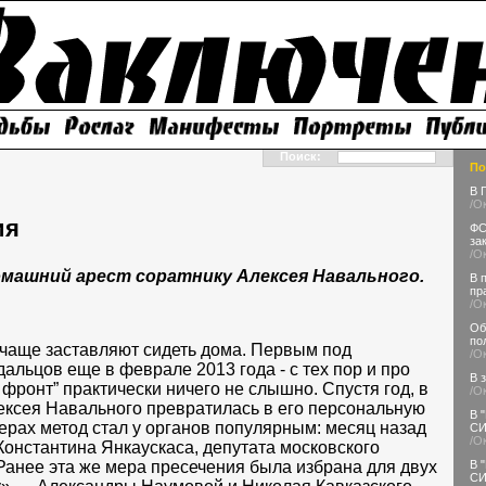
Поиск:
По
В 
/О
ия
ФС
за
/О
омашний арест соратнику Алексея Навального.
В 
пр
/О
Об
по
 чаще заставляют сидеть дома. Первым под
/О
альцов еще в феврале 2013 года - с тех пор и про
В 
 фронт” практически ничего не слышно. Спустя год, в
/О
ексея Навального превратилась в его персональную
В 
рах метод стал у органов популярным: месяц назад
СИ
/О
онстантина Янкаускаса, депутата московского
Ранее эта же мера пресечения была избрана для двух
В 
СИ