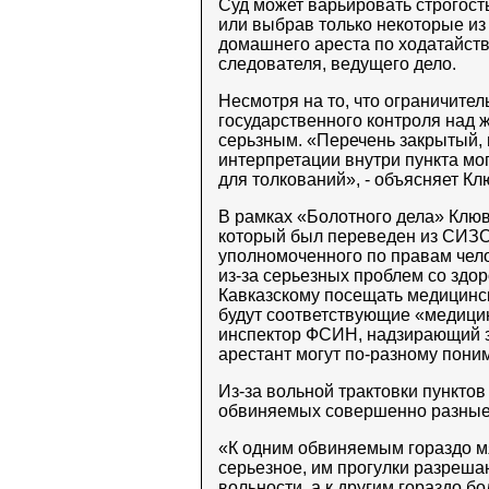
Суд может варьировать строгост
или выбрав только некоторые из
домашнего ареста по ходатайств
следователя, ведущего дело.
Несмотря на то, что ограничител
государственного контроля над 
серьзным. «Перечень закрытый,
интерпретации внутри пункта мог
для толкований», - объясняет Кл
В рамках «Болотного дела» Клюв
который был переведен из СИЗО
уполномоченного по правам чело
из-за серьезных проблем со здо
Кавказскому посещать медицински
будут соответствующие «медицин
инспектор ФСИН, надзирающий з
арестант могут по-разному поним
Из-за вольной трактовки пунктов
обвиняемых совершенно разные 
«К одним обвиняемым гораздо мя
серьезное, им прогулки разреша
вольности, а к другим гораздо б