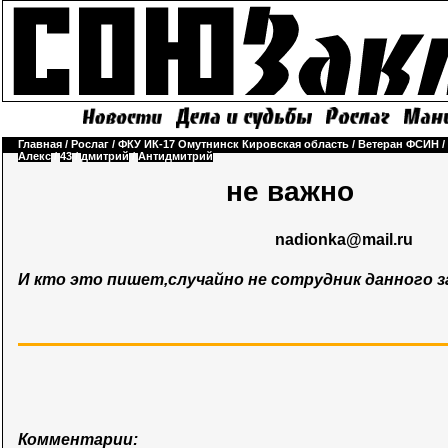
Главная
/
Рослаг
/
ФКУ ИК-17 Омутнинск Кировская область
/
Ветеран ФСИН
/
Алекс
/
43
/
дмитрий
/
Антидмитрий
не важно
nadionka@mail.ru
И кто это пишет,случайно не сотрудник данного 
Комментарии: