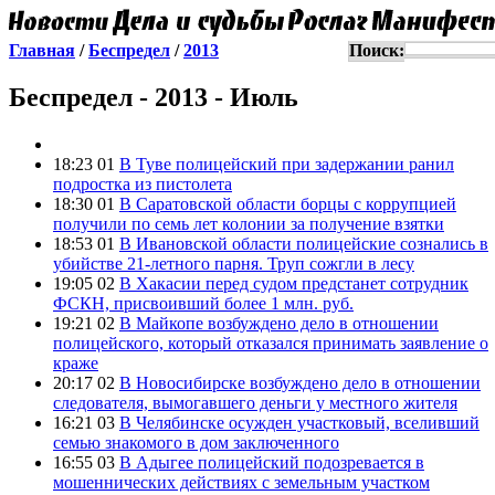
Главная
/
Беспредел
/
2013
Поиск:
Беспредел - 2013 - Июль
18:23 01
В Туве полицейский при задержании ранил
подростка из пистолета
18:30 01
В Саратовской области борцы с коррупцией
получили по семь лет колонии за получение взятки
18:53 01
В Ивановской области полицейские сознались в
убийстве 21-летного парня. Труп сожгли в лесу
19:05 02
В Хакасии перед судом предстанет сотрудник
ФСКН, присвоивший более 1 млн. руб.
19:21 02
В Майкопе возбуждено дело в отношении
полицейского, который отказался принимать заявление о
краже
20:17 02
В Новосибирске возбуждено дело в отношении
следователя, вымогавшего деньги у местного жителя
16:21 03
В Челябинске осужден участковый, вселивший
семью знакомого в дом заключенного
16:55 03
В Адыгее полицейский подозревается в
мошеннических действиях с земельным участком