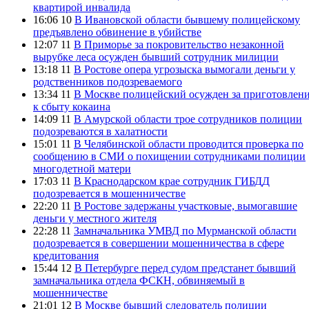
квартирой инвалида
16:06 10
В Ивановской области бывшему полицейскому
предъявлено обвинение в убийстве
12:07 11
В Приморье за покровительство незаконной
вырубке леса осужден бывший сотрудник милиции
13:18 11
В Ростове опера угрозыска вымогали деньги у
родственников подозреваемого
13:34 11
В Москве полицейский осужден за приготовлен
к сбыту кокаина
14:09 11
В Амурской области трое сотрудников полиции
подозреваются в халатности
15:01 11
В Челябинской области проводится проверка по
сообщению в СМИ о похищении сотрудниками полиции
многодетной матери
17:03 11
В Краснодарском крае сотрудник ГИБДД
подозревается в мошенничестве
22:20 11
В Ростове задержаны участковые, вымогавшие
деньги у местного жителя
22:28 11
Замначальника УМВД по Мурманской области
подозревается в совершении мошенничества в сфере
кредитования
15:44 12
В Петербурге перед судом предстанет бывший
замначальника отдела ФСКН, обвиняемый в
мошенничестве
21:01 12
В Москве бывший следователь полиции