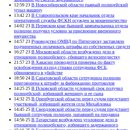
12:59 23
В Новосибирской области пьяный полицейский
угнал машину
13:42 23
В Ставропольском крае начальник отдела
оперативной службы ФСКН осужден за мошенничество
14:02 23
В Пермском крае бывший замначальника отдела
полиции получил условно за присвоение вверенного
имущества
14:57 23
Руководство ОМВД по Пятигорску заставляло
подчиненных оплачивать штрафы из собственных средст
16:27 23
В Московской области возбуждено дело в
отношении полицейского, сбившего велосипедистку
21:57 23
В Хакасии проводится проверка по факту
освобождения из-под стражи сотрудника ФСБ,
обвиняемого в убийстве
18:50 24
В Саратовской области сотрудница полиции
приговорена к штрафу за фабрикацию протоколов
14:25 25
В Псковской области условный срок получил
полицейский, избивший женщину и ее сына
14:32 25
В Оренбургской области перед судом предстанет
участковый, избивший жителя села Михайловка
14:45 25
В Свердловской области перед судом предстанет
бывший сотрудник полиции, напавший на продавца
14:56 25
В Татарстане возбуждено уголовное дело в
отношении полицейского, избившего задержанного