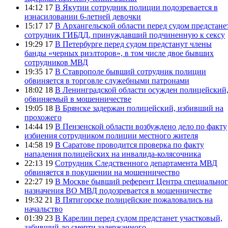
14:12 17
В Якутии сотрудник полиции подозревается в
изнасиловании 6-летней девочки
15:17 17
В Архангельской области перед судом предстане
сотрудник ГИБДД, принуждавший подчиненную к сексу
19:29 17
В Петербурге перед судом предстанут члены
банды «черных риэлторов», в том числе двое бывших
сотрудников МВД
19:35 17
В Ставрополе бывший сотрудник полиции
обвиняется в торговле служебными патронами
18:02 18
В Ленинградской области осужден полицейский
обвиняемый в мошенничестве
19:05 18
В Брянске задержан полицейский, избивший на
прохожего
14:44 19
В Пензенской области возбуждено дело по факту
избиения сотрудником полиции местного жителя
14:58 19
В Саратове проводится проверка по факту
нападения полицейских на инвалида-колясочника
22:13 19
Сотрудник Следственного департамента МВД
обвиняется в покушении на мошенничество
22:27 19
В Москве бывший референт Центра специально
назначения ВО МВД подозревается в мошенничестве
19:32 21
В Пятигорске полицейские пожаловались на
начальство
01:39 23
В Карелии перед судом предстанет участковый,
забивший до смерти задержанного