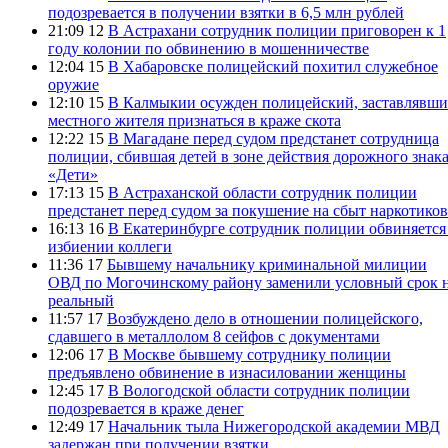
подозревается в получении взятки в 6,5 млн рублей
21:09 12
В Астрахани сотрудник полиции приговорен к 1
году колонии по обвинению в мошенничестве
12:04 15
В Хабаровске полицейский похитил служебное
оружие
12:10 15
В Калмыкии осужден полицейский, заставлявш
местного жителя признаться в краже скота
12:22 15
В Магадане перед судом предстанет сотрудница
полиции, сбившая детей в зоне действия дорожного знак
«Дети»
17:13 15
В Астраханской области сотрудник полиции
предстанет перед судом за покушение на сбыт наркотиков
16:13 16
В Екатеринбурге сотрудник полиции обвиняется
избиении коллеги
11:36 17
Бывшему начальнику криминальной милиции
ОВД по Могочинскому району заменили условный срок 
реальный
11:57 17
Возбуждено дело в отношении полицейского,
сдавшего в металлолом 8 сейфов с документами
12:06 17
В Москве бывшему сотруднику полиции
предъявлено обвинение в изнасиловании женщины
12:45 17
В Вологодской области сотрудник полиции
подозревается в краже денег
12:49 17
Начальник тыла Нижегородской академии МВД
задержан при получении взятки