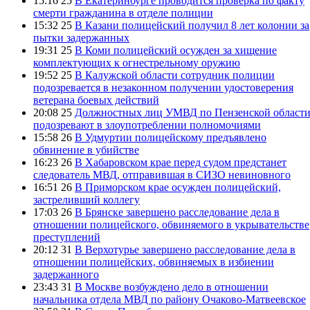
15:16 25
В Екатеринбурге проводится проверка по факту
смерти гражданина в отделе полиции
15:32 25
В Казани полицейский получил 8 лет колонии за
пытки задержанных
19:31 25
В Коми полицейский осужден за хищение
комплектующих к огнестрельному оружию
19:52 25
В Калужской области сотрудник полиции
подозревается в незаконном получении удостоверения
ветерана боевых действий
20:08 25
Должностных лиц УМВД по Пензенской област
подозревают в злоупотреблении полномочиями
15:58 26
В Удмуртии полицейскому предъявлено
обвинение в убийстве
16:23 26
В Хабаровском крае перед судом предстанет
следователь МВД, отправившая в СИЗО невиновного
16:51 26
В Приморском крае осужден полицейский,
застреливший коллегу
17:03 26
В Брянске завершено расследование дела в
отношении полицейского, обвиняемого в укрывательстве
преступлений
20:12 31
В Верхотурье завершено расследование дела в
отношении полицейских, обвиняемых в избиении
задержанного
23:43 31
В Москве возбуждено дело в отношении
начальника отдела МВД по району Очаково-Матвеевское