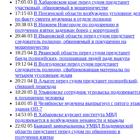
17:05 03
В Хабаровском крае перед судом предстанет
участковый, обвиняемый в мошенничестве
17:15 03
В Пензенской области возбуждено уголовное де
по факту смерти мужчины в отделе полиции
20:38 03
В Нижнем Новгороде по подозрению в
получении взятки задержан борец с коррупцией
20:46 03
В Ивановской области перед судом предстанет
следователь полиции, обвиняемый в покушении на
мошенничество
18:25 04
В Рязанской области перед судом предстанет
банда полицейских, похищавшая людей ради выкупа
19:12 04
В Волгодонске перед судом предстанет
следователь полиции, сфабриковавшая материалы по
четырем уголовным делам
20:21 04
В Адыгее перед судом предстанет полицейский,
сбивший пешехода
10:20 05
В Ульяновске сотрудник угрозыска подозреваетс
в похищении человека
14:01 05
В Челябинске мужчина выпрыгнул с пятого этаж
здания ОП-7
14:53 05
В Хабаровске курсант института МВД
подозревается в возбуждении ненависти и вражды
22:02 05
Бывший замначальника УМВД Владимирской
области предстанет перед судом по обвинению в
получении взятки