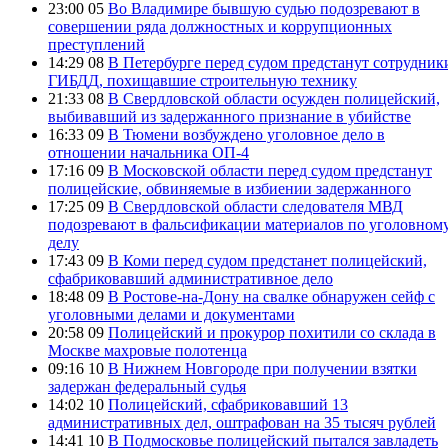
23:00 05
Во Владимире бывшую судью подозревают в
совершении ряда должностных и коррупционных
преступлений
14:29 08
В Петербурге перед судом предстанут сотрудник
ГИБДД, похищавшие строительную технику
21:33 08
В Свердловской области осужден полицейский,
выбивавший из задержанного признание в убийстве
16:33 09
В Тюмени возбуждено уголовное дело в
отношении начальника ОП-4
17:16 09
В Московской области перед судом предстанут
полицейские, обвиняемые в избиении задержанного
17:25 09
В Свердловской области следователя МВД
подозревают в фальсификации материалов по уголовном
делу
17:43 09
В Коми перед судом предстанет полицейский,
сфабриковавший административное дело
18:48 09
В Ростове-на-Дону на свалке обнаружен сейф с
уголовными делами и документами
20:58 09
Полицейский и прокурор похитили со склада в
Москве махровые полотенца
09:16 10
В Нижнем Новгороде при получении взятки
задержан федеральный судья
14:02 10
Полицейский, сфабриковавший 13
административных дел, оштрафован на 35 тысяч рублей
14:41 10
В Подмосковье полицейский пытался завладеть