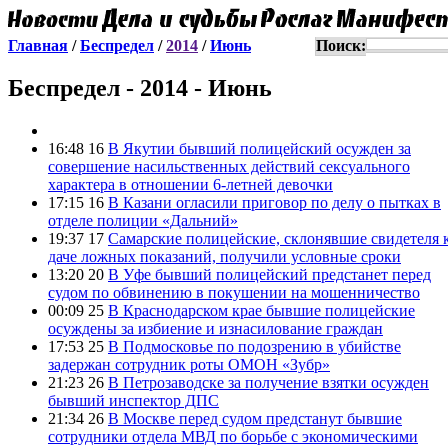
Главная
/
Беспредел
/
2014
/
Июнь
Поиск:
Беспредел - 2014 - Июнь
16:48 16
В Якутии бывший полицейский осужден за
совершение насильственных действий сексуального
характера в отношении 6-летней девочки
17:15 16
В Казани огласили приговор по делу о пытках в
отделе полиции «Дальний»
19:37 17
Самарские полицейские, склонявшие свидетеля 
даче ложных показаний, получили условные сроки
13:20 20
В Уфе бывший полицейский предстанет перед
судом по обвинению в покушении на мошенничество
00:09 25
В Краснодарском крае бывшие полицейские
осуждены за избиение и изнасилование граждан
17:53 25
В Подмосковье по подозрению в убийстве
задержан сотрудник роты ОМОН «Зубр»
21:23 26
В Петрозаводске за получение взятки осужден
бывший инспектор ДПС
21:34 26
В Москве перед судом предстанут бывшие
сотрудники отдела МВД по борьбе с экономическими