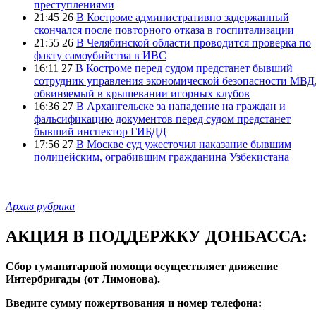
преступлениями
21:45 26
В Костроме административно задержанный
скончался после повторного отказа в госпитализации
21:55 26
В Челябинской области проводится проверка по
факту самоубийства в ИВС
16:11 27
В Костроме перед судом предстанет бывший
сотрудник управления экономической безопасности МВД
обвиняемый в крышевании игорных клубов
16:36 27
В Архангельске за нападение на граждан и
фальсификацию документов перед судом предстанет
бывший инспектор ГИБДД
17:56 27
В Москве суд ужесточил наказание бывшим
полицейским, ограбившим гражданина Узбекистана
Архив рубрики
АКЦИЯ В ПОДДЕРЖКУ ДОНБАССА:
Сбор гуманитарной помощи осуществляет движение
Интербригады
(от Лимонова).
Введите сумму пожертвования и номер телефона: