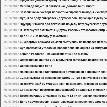
31/10/2012
Среди вещдоков по «Делу 12-ти» - свидетельство парашюти
25/10/2012
Сергей Давидис: 30 октября нас должно быть много!
11/10/2012
Независимый эксперт полностью опроверг выводы «эксперто
10/10/2012
Судья по делу питерских «другороссов» приобщил к делу э
06/10/2012
Эдуард Лимонов дал показания по делу петербургских друг
05/10/2012
В Петербурге активисты «Другой России» атаковали Центр 
04/10/2012
Дело 12: «На поводу у заказчика»
03/10/2012
«Эксперты» Крюкова и Батов выступили на процессе петерб
13/09/2012
Суд прекратил уголовное преследование одного из фигуран
05/09/2012
Кирилл Разлогов – пахан экспертизы по вызову
30/08/2012
Оперативник Центра «Э» Мельников запутался во флагах Н
22/08/2012
Особо дюжинное дело
16/08/2012
На процессе по делу питерских другороссов допросили гла
11/08/2012
Судья вызвал на процесс по «Делу 12-ти» технического спе
10/08/2012
Петербургский омбудсмен взял на контроль «Процесс Двен
06/08/2012
Суд закончил просмотр видеозаписей, сделанных операми 
02/08/2012
Возобновились слушания по делу 12-ти питерских «другоро
01/07/2012
Дело «другороссов»: захватывающая киноэпопея в зале су