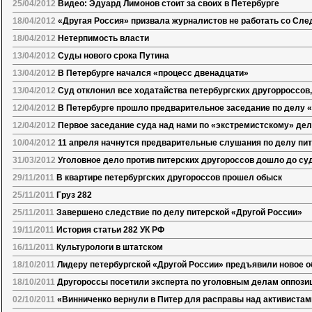
25/04/2012
Видео: Эдуард Лимонов стоит за своих в Петербурге
18/04/2012
«Другая Россия» призвала журналистов не работать со Сл
18/04/2012
Нетерпимость власти
13/04/2012
Суды нового срока Путина
13/04/2012
В Петербурге начался «процесс двенадцати»
13/04/2012
Суд отклонил все ходатайства петербургских другорроссов
12/04/2012
В Петербурге прошло предварительное заседание по делу 
12/04/2012
Первое заседание суда над нами по «экстремистскому» де
10/04/2012
11 апреля начнутся предварительные слушания по делу пит
31/03/2012
Уголовное дело против питерских другороссов дошло до су
29/11/2011
В квартире петербургских другороссов прошел обыск
25/11/2011
Груз 282
25/11/2011
Завершено следствие по делу питерской «Другой России»
19/11/2011
История статьи 282 УК РФ
16/11/2011
Культурологи в штатском
18/10/2011
Лидеру петербургской «Другой России» предъявили новое 
18/10/2011
Другороссы посетили эксперта по уголовным делам оппози
02/10/2011
«Винниченко вернули в Питер для расправы над активиста