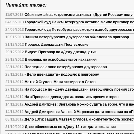
Читайте также:
11/07/2013
Обвиняемый в экстремизме активист «Другой России» полу
04/06/2013
Городской суд Санкт-Петербурга оставил в силе приговор по
24/05/2013
Городской суд Петербурга рассмотрит жалобу другороссов н
10/01/2013
Защита петербургских другороссов обжаловала приговор
31/12/2012
Процесс Двенадцати. Послесловие
29/12/2012
Видео: Приговор по «Делу двенадцати»
29/12/2012
Виновны, но освобождены от наказания
28/11/2012
Последнее слово петербургских другороссов
28/11/2012
«Дело двенадцати» подошло к приговору
27/11/2012
Матвей Огулов: Меня агитировал Летов
27/11/2012
На процессе по «Делу двенадцати» завершились прения ст
24/11/2012
На «Процессе двенадцати» начались прения сторон
14/11/2012
Андрей Дмитриев: Зюганова можно судить за то же, что и на
14/11/2012
Андрей Дмитриев и Алексей Марочкин дали показания на «
08/11/2012
Дело 13ти: защита Матвея Огулова и компетентность экспе
31/10/2012
Двое обвиняемых по «Делу 12-ти» дали показания