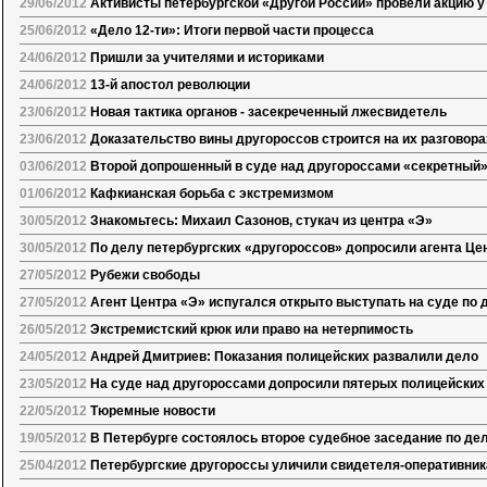
29/06/2012
Активисты петербургской «Другой России» провели акцию у
25/06/2012
«Дело 12-ти»: Итоги первой части процесса
24/06/2012
Пришли за учителями и историками
24/06/2012
13-й апостол революции
23/06/2012
Новая тактика органов - засекреченный лжесвидетель
23/06/2012
Доказательство вины другороссов строится на их разговора
03/06/2012
Второй допрошенный в суде над другороссами «секретный»
01/06/2012
Кафкианская борьба с экстремизмом
30/05/2012
Знакомьтесь: Михаил Сазонов, стукач из центра «Э»
30/05/2012
По делу петербургских «другороссов» допросили агента Це
27/05/2012
Рубежи свободы
27/05/2012
Агент Центра «Э» испугался открыто выступать на суде по 
26/05/2012
Экстремистский крюк или право на нетерпимость
24/05/2012
Андрей Дмитриев: Показания полицейских развалили дело
23/05/2012
На суде над другороссами допросили пятерых полицейских
22/05/2012
Тюремные новости
19/05/2012
В Петербурге состоялось второе судебное заседание по де
25/04/2012
Петербургские другороссы уличили свидетеля-оперативник