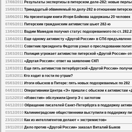
17/08/2011
Результаты экспертизы в питерском деле-282: новые перлы
15/08/2011
Тринадцатый обвиняемый по делу-282 в отношении питерск
18/06/2011
На презентации книги Игоря Бойкова задержаны 20 человек
07/05/2011
Питерским гражданским активистам шьют 282-ю
13/04/2011
Вадим Мамедов получил статус подозреваемого по ст. 282.2
13/04/2011
Еще одному активисту «Другой России» в СПб предъявлено
04/04/2011
Советник президента Федотов узнал о преследовании полит
23/03/2011
Полиция угрожает активистке питерской «Другой России» от
15/03/2011
«Другая Россия»: ответ на заявление СКП
12/03/2011
Еще пять активистов петербургской «Другой России» получ
11/03/2011
Кто ходит в гости по утрам?
05/03/2011
Итоги обысков в Питере: пять новых подозреваемых по 282
04/03/2011
Оперативники Центра «Э» пришли с обыском к активистам «
11/12/2010
«Известия» обслужили Центр Э с заглотом
04/12/2010
Обращение писателей Санкт-Петербурга в поддержку актив
03/12/2010
Калининградские общественники выступили в поддержку пи
23/11/2010
Как из интеллигентов делают « экстремистов»
19/11/2010
Дело против «Другой России» заказал Виталий Быков